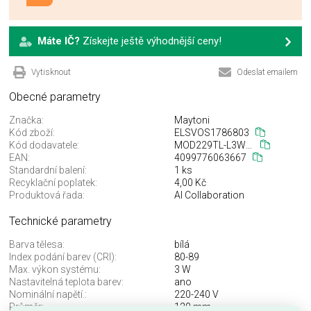
Máte IČ?
Získejte ještě výhodnější ceny!
Vytisknout
Odeslat emailem
Obecné parametry
Značka:
Maytoni
Kód zboží:
ELSVOS1786803
Kód dodavatele:
MOD229TL-L3W3K1
EAN:
4099776063667
Standardní balení:
1 ks
Recyklační poplatek:
4,00 Kč
Produktová řada:
AI Collaboration
Technické parametry
Barva tělesa:
bílá
Index podání barev (CRI):
80-89
Max. výkon systému:
3 W
Nastavitelná teplota barev:
ano
Nominální napětí.:
220-240 V
Průměr:
120 mm