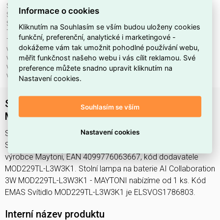
Stmívatelné:
ano
Informace o cookies
Světelný tok:
120 lm
Světelný zdroj:
LED neměnitelný
Kliknutím na Souhlasím se vším budou uloženy cookies
Teplota barvy.:
4000 K
funkční, preferenční, analytické i marketingové -
Třída ochrany:
III
dokážeme vám tak umožnit pohodlné používání webu,
Včetně svět. zdroje:
ano
měřit funkčnost našeho webu i vás cílit reklamou. Své
Vhodné pro počet svět. zdrojů:
1
preference můžete snadno upravit kliknutím na
Vhodné pro výkon světel. zdroje:
3 W
Výška/hloubka:
348 mm
Nastavení cookies.
Stolní lampa na baterie AI Collaboration 3W
Souhlasím se vším
MOD229TL-L3W3K1 - MAYTONI
Nastavení cookies
Svítidlo MOD229TL-L3W3K1 najdete v kategoriích Svítidla,
Stolní lampa, Svítidla, světelné zdroje a LED osvětlení,
výrobce Maytoni, EAN 4099776063667, kód dodavatele
MOD229TL-L3W3K1. Stolní lampa na baterie AI Collaboration
3W MOD229TL-L3W3K1 - MAYTONI nabízíme od 1 ks. Kód
EMAS Svítidlo MOD229TL-L3W3K1 je ELSVOS1786803.
Interní název produktu