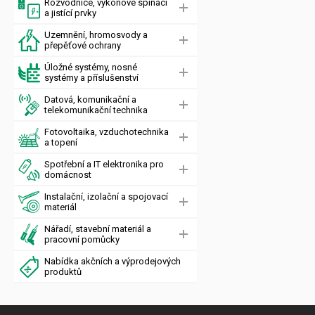
Rozvodnice, výkonové spínací
a jistící prvky
Uzemnění, hromosvody a
přepěťové ochrany
Úložné systémy, nosné
systémy a příslušenství
Datová, komunikační a
telekomunikační technika
Fotovoltaika, vzduchotechnika
a topení
Spotřební a IT elektronika pro
domácnost
Instalační, izolační a spojovací
materiál
Nářadí, stavební materiál a
pracovní pomůcky
Nabídka akčních a výprodejových
produktů