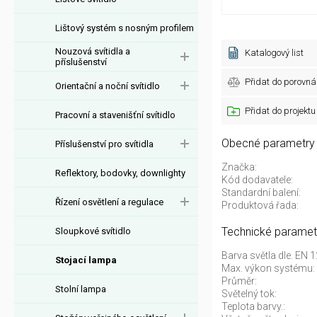
Lištový systém s nosným profilem
Nouzová svítidla a
Katalogový list
příslušenství
Přidat do porovná
Orientační a noční svítidlo
Přidat do projektu
Pracovní a stavenišťní svítidlo
Obecné parametry
Příslušenství pro svítidla
Značka:
Reflektory, bodovky, downlighty
Kód dodavatele:
Standardní balení:
Řízení osvětlení a regulace
Produktová řada:
Technické paramet
Sloupkové svítidlo
Barva světla dle. EN 
Stojací lampa
Max. výkon systému:
Průměr:
Stolní lampa
Světelný tok:
Teplota barvy.: