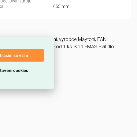
čet svět. zdrojů:
1
a:
1655 mm
telné zdroje a LED osvětlení, výrobce Maytoni, EAN
G3K - MAYTONI nabízíme od 1 ks. Kód EMAS Svítidlo
hlasím se vším
tavení cookies