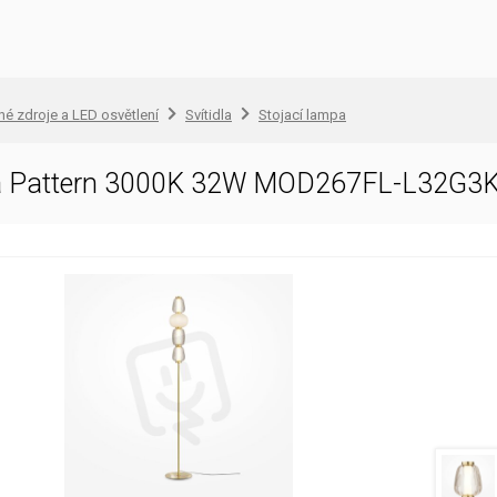
lné zdroje a LED osvětlení
Svítidla
Stojací lampa
pa Pattern 3000K 32W MOD267FL-L32G3