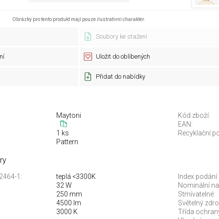
Obrázky pro tento produkt mají pouze ilustrativní charakter.
Soubory ke stažení
ní
Uložit do oblíbených
Přidat do nabídky
Maytoni
Kód zboží:
EAN:
1 ks
Recyklační po
Pattern
ry
12464-1:
teplá <3300K
Index podání 
32 W
Nominální nap
250 mm
Stmívatelné:
4500 lm
Světelný zdroj
3000 K
Třída ochran