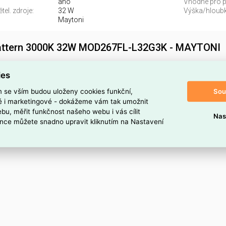
ano
Vhodné pro po
el. zdroje:
32 W
Výška/hloubk
Maytoni
Pattern 3000K 32W MOD267FL-L32G3K - MAYTONI
G3K najdete v kategoriích Svítidla, Stojací lampa, Svítidla, svě
ies
dodavatele . Stojací lampa Pattern 3000K 32W MOD267FL-L32
e ELSVOS1787009.
Sou
m se vším budou uloženy cookies funkční,
ké i marketingové - dokážeme vám tak umožnit
oduktu
bu, měřit funkčnost našeho webu i vás cílit
Nas
nce můžete snadno upravit kliknutím na Nastavení
32G3K