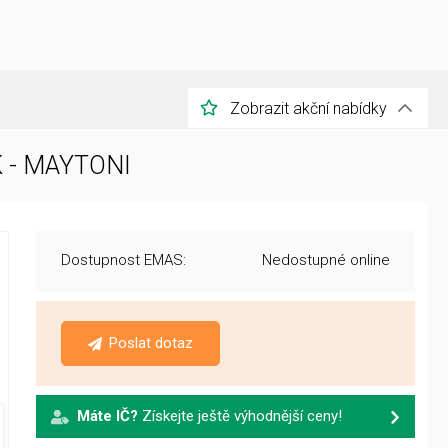
Zobrazit akční nabídky
K - MAYTONI
Dostupnost EMAS:
Nedostupné online
Poslat dotaz
Máte IČ?
Získejte ještě výhodnější ceny!