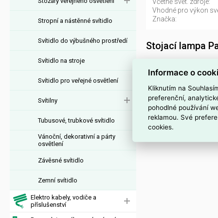
Stožáry veřejného osvětlení
Včetně svět. zdroje:
Vhodné pro výkon svět
Značka:
Stropní a nástěnné svítidlo
Svítidlo do výbušného prostředí
Stojací lampa 
Svítidlo na stroje
Svítidlo MOD267FL-L32
Informace o cook
4099776072089, kód 
Svítidlo pro veřejné osvětlení
MOD267FL-L32G3K j
Kliknutím na Souhlasí
preferenční, analytic
Svítilny
Interní název pr
pohodlné používání we
reklamou. Své prefere
Tubusové, trubkové svítidlo
Svítidlo MOD267FL-L
cookies.
Vánoční, dekorativní a párty
osvětlení
Závěsné svítidlo
Zemní svítidlo
Elektro kabely, vodiče a
příslušenství