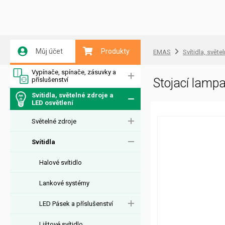
Můj účet
Produkty
EMAS
Svítidla, světe
Vypínače, spínače, zásuvky a
příslušenství
Stojací lam
Svítidla, světelné zdroje a
LED osvětlení
Světelné zdroje
Svítidla
Halové svítidlo
Lankové systémy
LED Pásek a příslušenství
Lištové svítidlo