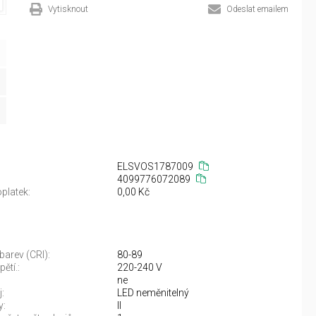
Vytisknout
Odeslat emailem
ELSVOS1787009
4099776072089
platek:
0,00 Kč
barev (CRI):
80-89
ětí.:
220-240 V
ne
:
LED neměnitelný
y:
II