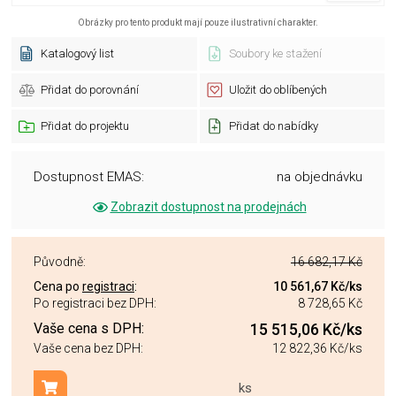
Obrázky pro tento produkt mají pouze ilustrativní charakter.
Katalogový list
Soubory ke stažení
Přidat do porovnání
Uložit do oblíbených
Přidat do projektu
Přidat do nabídky
Dostupnost EMAS:
na objednávku
Zobrazit dostupnost na prodejnách
Původně:
16 682,17 Kč
Cena po
registraci
:
10 561,67 Kč
/ks
Po registraci bez DPH:
8 728,65 Kč
Vaše cena s DPH:
15 515,06 Kč
/ks
Vaše cena bez DPH:
12 822,36 Kč
/ks
ks
Přidat do košíku