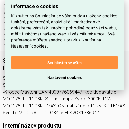
Stmívatelné:
ne
Informace o cookies
Světelný tok:
1300 lm
Světelný zdroj:
LED neměnitelný
Kliknutím na Souhlasím se vším budou uloženy cookies
Teplota barvy.:
3000 K
funkční, preferenční, analytické i marketingové -
Třída ochrany:
II
dokážeme vám tak umožnit pohodlné používání webu,
Včetně svět. zdroje:
ano
měřit funkčnost našeho webu i vás cílit reklamou. Své
Vhodné pro počet svět. zdrojů:
1
preference můžete snadno upravit kliknutím na
Vhodné pro výkon světel. zdroje:
11 W
Výška/hloubka:
1450 mm
Nastavení cookies.
Stojací lampa Kyoto 3000K 11W MOD178FL-
Souhlasím se vším
L11G3K - MAYTONI
Nastavení cookies
Svítidlo MOD178FL-L11G3K najdete v kategoriích Svítidla,
Stojací lampa, Svítidla, světelné zdroje a LED osvětlení,
výrobce Maytoni, EAN 4099776069447, kód dodavatele
MOD178FL-L11G3K. Stojací lampa Kyoto 3000K 11W
MOD178FL-L11G3K - MAYTONI nabízíme od 1 ks. Kód EMAS
Svítidlo MOD178FL-L11G3K je ELSVOS1786947.
Interní název produktu