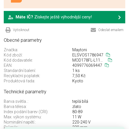
Máte IČ?
Získejte ještě výhodnější ceny!
Vytisknout
Odeslat emailem
Obecné parametry
Značka:
Maytoni
Kód zboží:
ELSVOS1786947
Kód dodavatele:
MOD178FL-L11G3K
EAN:
4099776069447
Standardní balení:
1 ks
Recyklační poplatek:
7,50 Kč
Produktová řada:
Kyoto
Technické parametry
Barva světla..:
teplá bílá
Barva tělesa:
zlato
Index podání barev (CRI):
80-89
Max. výkon systému:
11 W
Nominální napětí.:
220-240 V
Průměr:
220 mm