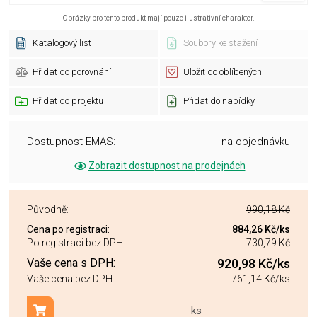
Obrázky pro tento produkt mají pouze ilustrativní charakter.
Katalogový list
Soubory ke stažení
Přidat do porovnání
Uložit do oblíbených
Přidat do projektu
Přidat do nabídky
Dostupnost EMAS:
na objednávku
Zobrazit dostupnost na prodejnách
Původně:
990,18 Kč
Cena po
registraci
:
884,26 Kč
/ks
Po registraci bez DPH:
730,79 Kč
Vaše cena s DPH:
920,98 Kč
/ks
Vaše cena bez DPH:
761,14 Kč
/ks
ks
Přidat do košíku