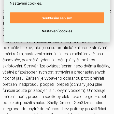
Nastavení cookies.
samostatně v lokální Wi-Fi síti nebo být ovládáno
prostřednictvím cloudových služeb. Modul podporuje provoz
s nulovým vodičem i bez něj, čímž je vhodný i pro starší
Souhlasím se vším
elektroinstalace. Při použití bez nulového vodiče je nutné
použít přídavný bypass, zejména při zátěži pod 20 W. Díky
Nastavení cookies
kompaktním rozměrům lze zařízení snadno instalovat do
standardních instalačních krabic. Shelly Dimmer Gen3 nabízí
pokročilé funkce, jako jsou automatická kalibrace stmívání,
noční režim, nastavení minimální a maximální úrovně jasu,
časovače, pokročilé týdenní a roční plány či možnost
skriptování. Stmívání lze ovládat jedním nebo dvěma tlačítky,
včetně přizpůsobení rychlosti stmívání a přednastavených
hodnot jasu. Zařízení je vybaveno ochranou proti přehřátí,
přetížení, nadproudu, podpětí i přepětí (ochrany jsou plně
funkční pouze při zapojení s nulovým vodičem). Umožňuje
měření napětí, proudu a spotřeby elektrické energie – opět
pouze při použití s nulou. Shelly Dimmer Gen3 lze snadno
integrovat do chytré domácnosti bez potřeby použití řídicí