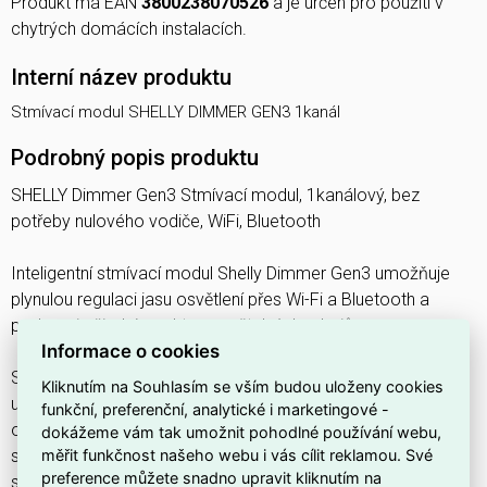
Produkt má EAN
3800238070526
a je určen pro použití v
chytrých domácích instalacích.
Interní název produktu
Stmívací modul SHELLY DIMMER GEN3 1kanál
Podrobný popis produktu
SHELLY Dimmer Gen3 Stmívací modul, 1kanálový, bez
potřeby nulového vodiče, WiFi, Bluetooth
Inteligentní stmívací modul Shelly Dimmer Gen3 umožňuje
plynulou regulaci jasu osvětlení přes Wi-Fi a Bluetooth a
podporuje široké spektrum světelných zdrojů.
Informace o cookies
Shelly Dimmer Gen3 je inteligentní jednokanálový stmívač
Kliknutím na Souhlasím se vším budou uloženy cookies
určený pro ovládání stmívatelných svítidel a světelných
funkční, preferenční, analytické i marketingové -
obvodů. Umožňuje plynulé stmívání a dálkové ovládání
dokážeme vám tak umožnit pohodlné používání webu,
měřit funkčnost našeho webu i vás cílit reklamou. Své
světel pomocí mobilního telefonu, tabletu, počítače nebo
preference můžete snadno upravit kliknutím na
systému chytré domácnosti. Zařízení může fungovat