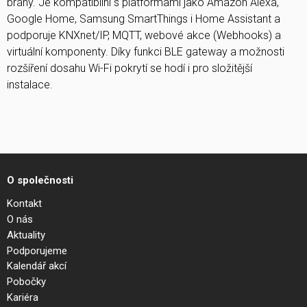
brány. Je kompatibilní s platformami jako Amazon Alexa,
Google Home, Samsung SmartThings i Home Assistant a
podporuje KNXnet/IP, MQTT, webové akce (Webhooks) a
virtuální komponenty. Díky funkci BLE gateway a možnosti
rozšíření dosahu Wi-Fi pokrytí se hodí i pro složitější
instalace.
O společnosti
Kontakt
O nás
Aktuality
Podporujeme
Kalendář akcí
Pobočky
Kariéra