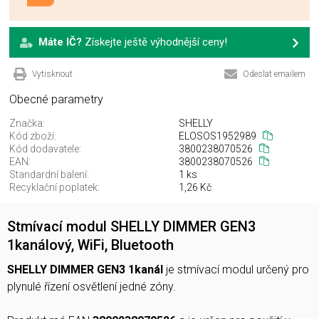
Máte IČ?
Získejte ještě výhodnější ceny!
Vytisknout
Odeslat emailem
Obecné parametry
Značka:
SHELLY
Kód zboží:
ELOSOS1952989
Kód dodavatele:
3800238070526
EAN:
3800238070526
Standardní balení:
1 ks
Recyklační poplatek:
1,26 Kč
Stmívací modul SHELLY DIMMER GEN3
1kanálový, WiFi, Bluetooth
SHELLY DIMMER GEN3 1kanál
je stmívací modul určený pro
plynulé řízení osvětlení jedné zóny.