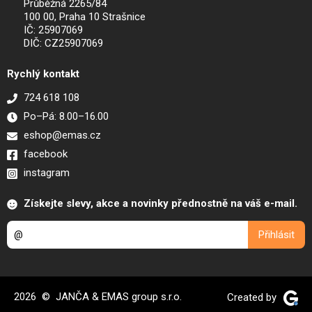
Průběžná 2265/84
100 00, Praha 10 Strašnice
IČ: 25907069
DIČ: CZ25907069
Rychlý kontakt
724 618 108
Po–Pá: 8.00–16.00
eshop@emas.cz
facebook
instagram
Získejte slevy, akce a novinky přednostně na váš e-mail.
2026 © JANČA & EMAS group s.r.o.
Created by