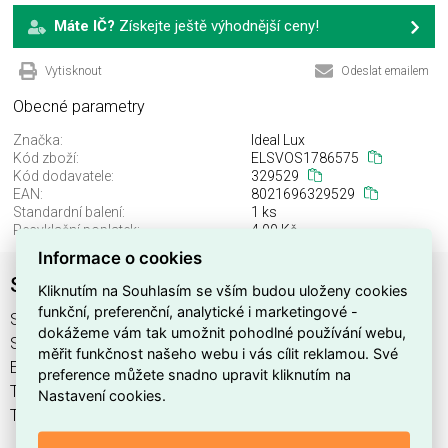
Máte IČ?
Získejte ještě výhodnější ceny!
Vytisknout
Odeslat emailem
Obecné parametry
Značka:
Ideal Lux
Kód zboží:
ELSVOS1786575
Kód dodavatele:
329529
EAN:
8021696329529
Standardní balení:
1 ks
Recyklační poplatek:
4,00 Kč
Informace o cookies
STICK TRACK SINGLE 05W
Kliknutím na Souhlasím se vším budou uloženy cookies
funkční, preferenční, analytické i marketingové -
STICK TRACK SINGLE 05W najdete v kategoriích Svítidla,
dokážeme vám tak umožnit pohodlné používání webu,
Svítidla, světelné zdroje a LED osvětlení, výrobce Ideal Lux,
měřit funkčnost našeho webu i vás cílit reklamou. Své
EAN 8021696329529, kód dodavatele 329529. STICK
preference můžete snadno upravit kliknutím na
TRACK SINGLE 05W nabízíme od 1 ks. Kód EMAS STICK
Nastavení cookies.
TRACK SINGLE 05W je ELSVOS1786575.