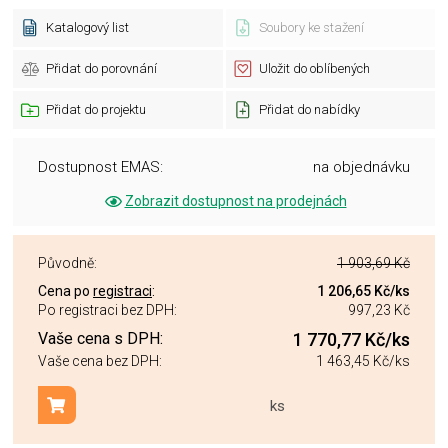
Katalogový list
Soubory ke stažení
Přidat do porovnání
Uložit do oblíbených
Přidat do projektu
Přidat do nabídky
Dostupnost EMAS:
na objednávku
Zobrazit dostupnost na prodejnách
Původně:
1 903,69 Kč
Cena po
registraci
:
1 206,65 Kč
/ks
Po registraci bez DPH:
997,23 Kč
Vaše cena s DPH:
1 770,77 Kč
/ks
Vaše cena bez DPH:
1 463,45 Kč
/ks
ks
Přidat do košíku