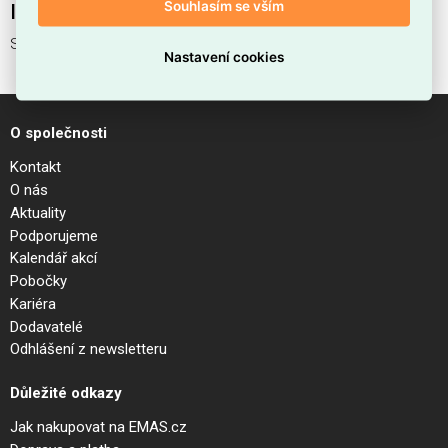
Souhlasím se vším
Interní název produktu
STICK TRACK SINGLE 05W
Nastavení cookies
O společnosti
Kontakt
O nás
Aktuality
Podporujeme
Kalendář akcí
Pobočky
Kariéra
Dodavatelé
Odhlášení z newsletteru
Důležité odkazy
Jak nakupovat na EMAS.cz