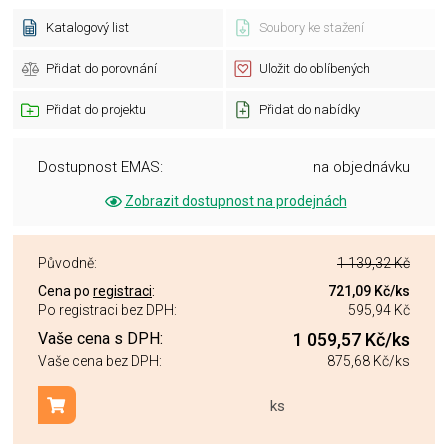
Katalogový list
Soubory ke stažení
Přidat do porovnání
Uložit do oblíbených
Přidat do projektu
Přidat do nabídky
Dostupnost EMAS:
na objednávku
Zobrazit dostupnost na prodejnách
Původně:
1 139,32 Kč
Cena po
registraci
:
721,09 Kč
/ks
Po registraci bez DPH:
595,94 Kč
Vaše cena s DPH:
1 059,57 Kč
/ks
Vaše cena bez DPH:
875,68 Kč
/ks
ks
Přidat do košíku