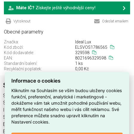
Máte IČ?
Získejte ještě výhodnější ceny!
Vytisknout
Odeslat emailem
Obecné parametry
Značka:
Ideal Lux
Kód zboží:
ELSVOS1786565
Kód dodavatele:
329598
EAN:
8021696329598
Standardní balení:
1 ks
Recyklační poplatek:
0,00 Kč
Informace o cookies
STICK PROFILE RECESSED 1000 mm
Kliknutím na Souhlasím se vším budou uloženy cookies
STICK PROFILE RECESSED 1000 mm najdete v kategoriích
funkční, preferenční, analytické i marketingové -
Svítidla, Svítidla, světelné zdroje a LED osvětlení, výrobce
dokážeme vám tak umožnit pohodlné používání webu,
měřit funkčnost našeho webu i vás cílit reklamou. Své
Ideal Lux, EAN 8021696329598, kód dodavatele 329598.
preference můžete snadno upravit kliknutím na
STICK PROFILE RECESSED 1000 mm nabízíme od 1 ks. Kód
Nastavení cookies.
EMAS STICK PROFILE RECESSED 1000 mm je
ELSVOS1786565.