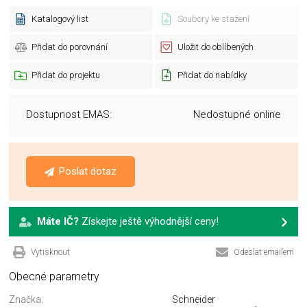
Katalogový list
Soubory ke stažení
Přidat do porovnání
Uložit do oblíbených
Přidat do projektu
Přidat do nabídky
Dostupnost EMAS:
Nedostupné online
Poslat dotaz
Máte IČ?
Získejte ještě výhodnější ceny!
Vytisknout
Odeslat emailem
Obecné parametry
Značka:
Schneider