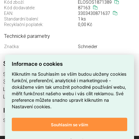
Kód zboží:
ELOSOS1871389
Kód dodavatele:
87163
EAN:
3303430871637
Standardní balení:
1 ks
Recyklační poplatek:
0,00 Kč
Technické parametry
Značka:
Schneider
SPODNÍ PANEL L=650 H=400
Informace o cookies
Kliknutím na Souhlasím se vším budou uloženy cookies
SPODNÍ PANEL L=650 H=400 , výrobce Schneider, EAN
funkční, preferenční, analytické i marketingové -
3303430871637, kód dodavatele 87163. SPODNÍ PANEL
dokážeme vám tak umožnit pohodlné používání webu,
L=650 H=400 nabízíme od 1 ks. Kód EMAS SPODNÍ PANEL
měřit funkčnost našeho webu i vás cílit reklamou. Své
L=650 H=400 je ELOSOS1871389.
preference můžete snadno upravit kliknutím na
Nastavení cookies.
Interní název produktu
SPODNÍ PANEL L=650 H=400
Souhlasím se vším