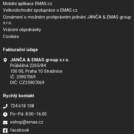
Mobilní aplikace EMAS.cz
Velkoobchodní spolupráce s EMAS.cz
Oznámení o možném protiprávním jednání JANČA & EMAS group
s.r.o.
Vrácení objednávky
Cookies
Fakturační údaje
JANČA & EMAS group s.r.o.
Průběžná 2265/84
100 00, Praha 10 Strašnice
IČ: 25907069
DIČ: CZ25907069
Rychlý kontakt
724 618 108
Po–Pá: 8.00–16.00
eshop@emas.cz
facebook