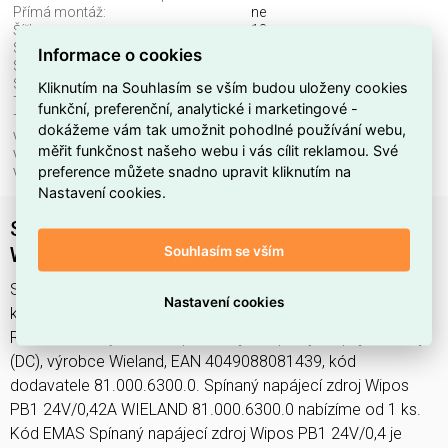
Přímá montáž:
ne
Šířka:
18 mm
Stabilizované:
ano
Informace o cookies
Stabilizované výst. napětí:
ano
Stupeň krytí (IP):
IP20
Kliknutím na Souhlasím se vším budou uloženy cookies
Typ elektrického připojení:
spona
funkční, preferenční, analytické i marketingové -
Typ napájecího napětí:
AC/DC
dokážeme vám tak umožnit pohodlné používání webu,
Vhodné pro montáž na stěnu:
ne
měřit funkčnost našeho webu i vás cílit reklamou. Své
Vhodné pro zabezpečení:
ne
preference můžete snadno upravit kliknutím na
Výška:
91 mm
Nastavení cookies.
Spínaný napájecí zdroj Wipos PB1 24V/0,42A
Souhlasím se vším
WIELAND 81.000.6300.0
Spínaný napájecí zdroj Wipos PB1 24V/0,4 najdete v
Nastavení cookies
kategoriích Spínací a jistící přístroje, Transformátory,
Rozvodnice, výkonové spínací a jistící prvky, Napájecí zdroj
(DC), výrobce Wieland, EAN 4049088081439, kód
dodavatele 81.000.6300.0. Spínaný napájecí zdroj Wipos
PB1 24V/0,42A WIELAND 81.000.6300.0 nabízíme od 1 ks.
Kód EMAS Spínaný napájecí zdroj Wipos PB1 24V/0,4 je