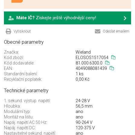
Máte IČ?
Získejte ještě výhodnější ceny!
Vytisknout
Odeslat emailem
Obecné parametry
Značka:
Wieland
Kód zboží:
ELOSOS1517054
Kód dodavatele:
81.000.6300.0
EAN:
4049088081439
Standardní balení:
1 ks
Recyklační poplatek:
0,00 Kč
Technické parametry
1. sekund. výstup. napětí:
24-28 V
Hloubka:
56,5 mm
Modulární typ:
ano
Montáž na lištu:
ano
Napáj. napětí AC 50 Hz:
90-264 V
Napáj. napětí DC:
120-375 V
Nastavitelné sekund. napětí:
ano