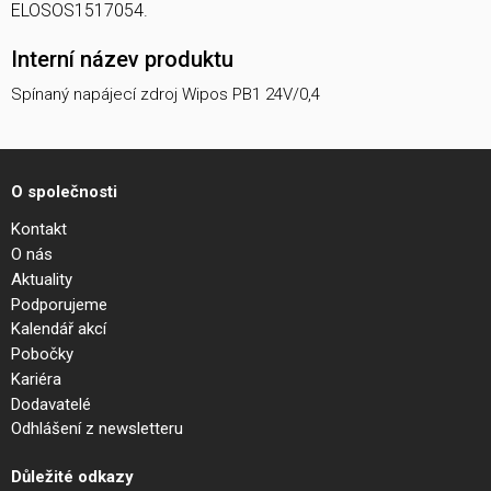
ELOSOS1517054.
Interní název produktu
Spínaný napájecí zdroj Wipos PB1 24V/0,4
O společnosti
Kontakt
O nás
Aktuality
Podporujeme
Kalendář akcí
Pobočky
Kariéra
Dodavatelé
Odhlášení z newsletteru
Důležité odkazy