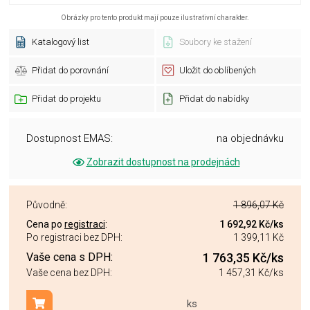
Obrázky pro tento produkt mají pouze ilustrativní charakter.
Katalogový list
Soubory ke stažení
Přidat do porovnání
Uložit do oblíbených
Přidat do projektu
Přidat do nabídky
Dostupnost EMAS:
na objednávku
Zobrazit dostupnost na prodejnách
Původně:
1 896,07 Kč
Cena po
registraci
:
1 692,92 Kč
/ks
Po registraci bez DPH:
1 399,11 Kč
Vaše cena s DPH:
1 763,35 Kč
/ks
Vaše cena bez DPH:
1 457,31 Kč
/ks
ks
Přidat do košíku