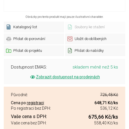
Obrázky pro tento produkt mají pouze ilustrativní charakter.
Katalogový list
Soubory ke stažení
Přidat do porovnání
Uložit do oblíbených
Přidat do projektu
Přidat do nabídky
Dostupnost EMAS:
skladem méně než 5 ks
Zobrazit dostupnost na prodejnách
Původně:
726,48 Kč
Cena po
registraci
:
648,71 Kč
/ks
Po registraci bez DPH:
536,12 Kč
Vaše cena s DPH:
675,66 Kč
/ks
Vaše cena bez DPH:
558,40 Kč
/ks