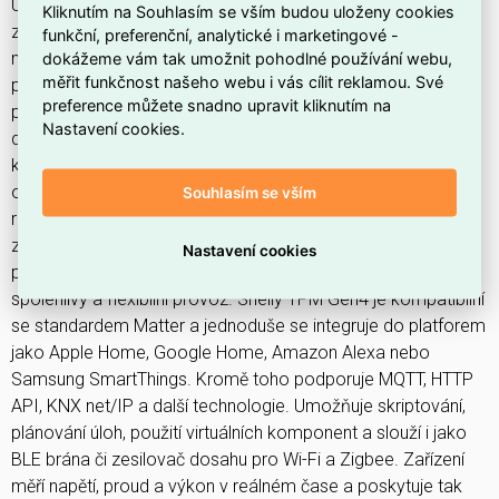
Umožňuje dálkové ovládání a monitorování elektrických
Kliknutím na Souhlasím se vším budou uloženy cookies
zařízení prostřednictvím mobilního telefonu, tabletu, počítače
funkční, preferenční, analytické i marketingové -
dokážeme vám tak umožnit pohodlné používání webu,
nebo systému inteligentní domácnosti. Zařízení může
měřit funkčnost našeho webu i vás cílit reklamou. Své
pracovat samostatně v lokální Wi-Fi síti nebo být ovládáno
preference můžete snadno upravit kliknutím na
prostřednictvím cloudových služeb. Modul je vhodný pro
Nastavení cookies.
dodatečnou montáž do standardních elektroinstalačních
krabic – za vypínače, zásuvky nebo na jiná místa s
omezeným prostorem. Disponuje vestavěným webovým
Souhlasím se vším
rozhraním, které slouží ke sledování, ovládání a konfiguraci
zařízení. Víceprotokolová bezdrátová jednotka zajišťuje
Nastavení cookies
připojení přes Wi-Fi, Bluetooth i Zigbee, čímž zaručuje
spolehlivý a flexibilní provoz. Shelly 1PM Gen4 je kompatibilní
se standardem Matter a jednoduše se integruje do platforem
jako Apple Home, Google Home, Amazon Alexa nebo
Samsung SmartThings. Kromě toho podporuje MQTT, HTTP
API, KNX net/IP a další technologie. Umožňuje skriptování,
plánování úloh, použití virtuálních komponent a slouží i jako
BLE brána či zesilovač dosahu pro Wi-Fi a Zigbee. Zařízení
měří napětí, proud a výkon v reálném čase a poskytuje tak