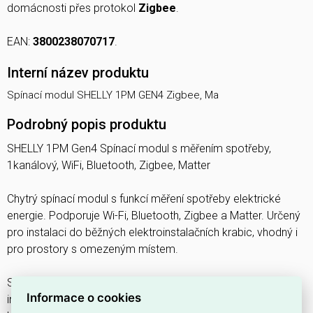
domácnosti přes protokol
Zigbee
.
EAN:
3800238070717
.
Interní název produktu
Spínací modul SHELLY 1PM GEN4 Zigbee, Ma
Podrobný popis produktu
SHELLY 1PM Gen4 Spínací modul s měřením spotřeby,
1kanálový, WiFi, Bluetooth, Zigbee, Matter
Chytrý spínací modul s funkcí měření spotřeby elektrické
energie. Podporuje Wi-Fi, Bluetooth, Zigbee a Matter. Určený
pro instalaci do běžných elektroinstalačních krabic, vhodný i
pro prostory s omezeným místem.
Shelly 1PM Gen4 je kompaktní chytrý spínací modul s
Informace o cookies
integrovaným měřením spotřeby elektrické energie.