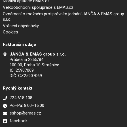
Mobilní aplikace EMAS.cz
Velkoobchodní spolupráce s EMAS.cz
Oznámení o možném protiprávním jednání JANČA & EMAS group
s.r.o.
Vrácení objednávky
Cookies
Fakturační údaje
JANČA & EMAS group s.r.o.
Průběžná 2265/84
100 00, Praha 10 Strašnice
IČ: 25907069
DIČ: CZ25907069
Rychlý kontakt
724 618 108
Po–Pá: 8.00–16.00
eshop@emas.cz
facebook