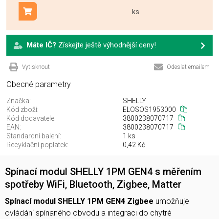
ks
Přidat do košíku
Máte IČ?
Získejte ještě výhodnější ceny!
Vytisknout
Odeslat emailem
Obecné parametry
Značka:
SHELLY
Kód zboží:
ELOSOS1953000
Kód dodavatele:
3800238070717
EAN:
3800238070717
Standardní balení:
1 ks
Recyklační poplatek:
0,42 Kč
Spínací modul SHELLY 1PM GEN4 s měřením
spotřeby WiFi, Bluetooth, Zigbee, Matter
Spínací modul SHELLY 1PM GEN4 Zigbee
umožňuje
ovládání spínaného obvodu a integraci do chytré