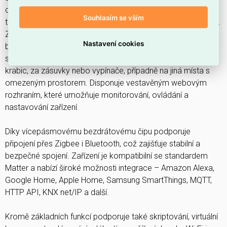
ovládání elektrických zařízení prostřednictvím mobilního
Souhlasím se vším
telefonu, tabletu, počítače nebo systému chytré domácnosti.
Zařízení může pracovat samostatně v místní Wi-Fi síti nebo
Nastavení cookies
být ovládáno prostřednictvím cloudových služeb. Lze jej
snadno nainstalovat do standardních elektroinstalačních
krabic, za zásuvky nebo vypínače, případně na jiná místa s
omezeným prostorem. Disponuje vestavěným webovým
rozhraním, které umožňuje monitorování, ovládání a
nastavování zařízení.
Díky vícepásmovému bezdrátovému čipu podporuje
připojení přes Zigbee i Bluetooth, což zajišťuje stabilní a
bezpečné spojení. Zařízení je kompatibilní se standardem
Matter a nabízí široké možnosti integrace – Amazon Alexa,
Google Home, Apple Home, Samsung SmartThings, MQTT,
HTTP API, KNX net/IP a další.
Kromě základních funkcí podporuje také skriptování, virtuální