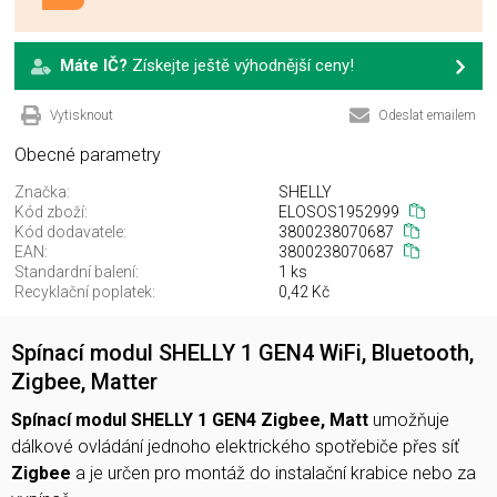
Máte IČ?
Získejte ještě výhodnější ceny!
Vytisknout
Odeslat emailem
Obecné parametry
Značka:
SHELLY
Kód zboží:
ELOSOS1952999
Kód dodavatele:
3800238070687
EAN:
3800238070687
Standardní balení:
1 ks
Recyklační poplatek:
0,42 Kč
Spínací modul SHELLY 1 GEN4 WiFi, Bluetooth,
Zigbee, Matter
Spínací modul SHELLY 1 GEN4 Zigbee, Matt
umožňuje
dálkové ovládání jednoho elektrického spotřebiče přes síť
Zigbee
a je určen pro montáž do instalační krabice nebo za