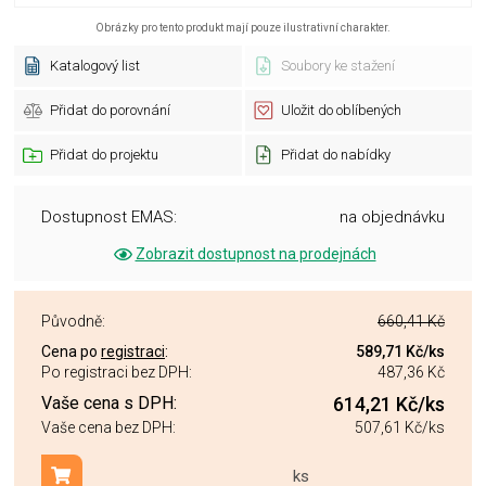
Obrázky pro tento produkt mají pouze ilustrativní charakter.
Katalogový list
Soubory ke stažení
Přidat do porovnání
Uložit do oblíbených
Přidat do projektu
Přidat do nabídky
Dostupnost EMAS:
na objednávku
Zobrazit dostupnost na prodejnách
Původně:
660,41 Kč
Cena po
registraci
:
589,71 Kč
/ks
Po registraci bez DPH:
487,36 Kč
Vaše cena s DPH:
614,21 Kč
/ks
Vaše cena bez DPH:
507,61 Kč
/ks
ks
Přidat do košíku