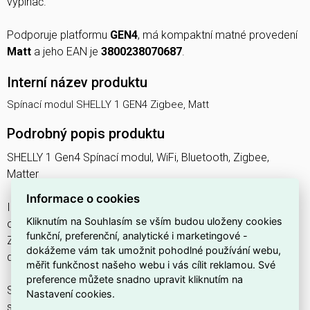
vypínač.
Podporuje platformu
GEN4
, má kompaktní matné provedení
Matt
a jeho EAN je
3800238070687
.
Interní název produktu
Spínací modul SHELLY 1 GEN4 Zigbee, Matt
Podrobný popis produktu
SHELLY 1 Gen4 Spínací modul, WiFi, Bluetooth, Zigbee,
Matter
Informace o cookies
Inteligentní spínací modul seSuchým kontaktem pro dálkové
Kliknutím na Souhlasím se vším budou uloženy cookies
ovládání elektrických zařízení. Podporuje Wi-Fi, Bluetooth,
funkční, preferenční, analytické i marketingové -
Zigbee i Matter a lze jej snadno integrovat do chytré
dokážeme vám tak umožnit pohodlné používání webu,
domácnosti.
měřit funkčnost našeho webu i vás cílit reklamou. Své
preference můžete snadno upravit kliknutím na
Shelly 1 Gen4 je kompaktní inteligentní spínací modul se
Nastavení cookies.
suchými (beznapěťovými) kontakty, který umožňuje dálkové