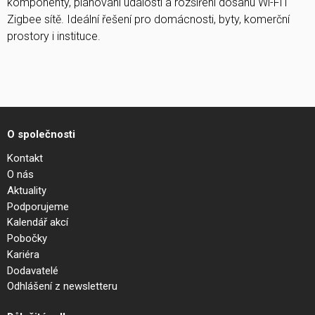
komponenty, plánování událostí a rozšíření dosahu Wi-Fi i
Zigbee sítě. Ideální řešení pro domácnosti, byty, komerční
prostory i instituce.
O společnosti
Kontakt
O nás
Aktuality
Podporujeme
Kalendář akcí
Pobočky
Kariéra
Dodavatelé
Odhlášení z newsletteru