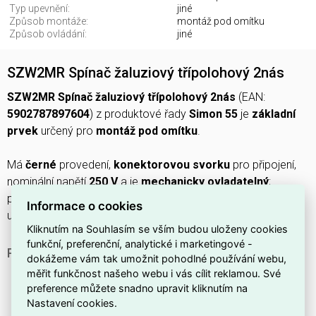
Typ upevnění:
jiné
Způsob montáže:
montáž pod omítku
Způsob ovládání:
jiné
SZW2MR Spínač žaluziový třípolohový 2nás
SZW2MR Spínač žaluziový třípolohový 2nás
(EAN:
5902787897604
) z produktové řady
Simon 55
je
základní
prvek
určený pro
montáž pod omítku
.
Má
černé
provedení,
konektorovou svorku
pro připojení,
nominální napětí
250 V
a je
mechanicky ovladatelný
;
povrchová ochrana:
bez úpravy
, způsob ovládání:
jiné
, typ
Informace o cookies
upevnění:
jiné
.
Kliknutím na Souhlasím se vším budou uloženy cookies
funkční, preferenční, analytické i marketingové -
PROČ SI VYBRAT TENTO ŽALUZIOVÝ SPÍNAČ?
dokážeme vám tak umožnit pohodlné používání webu,
měřit funkčnost našeho webu i vás cílit reklamou. Své
Jedná se o
třípolohový
spínač vhodný pro regulaci
preference můžete snadno upravit kliknutím na
polohy žaluzií.
Nastavení cookies.
Je navržen jako
základní prvek
sestavy, takže se hodí