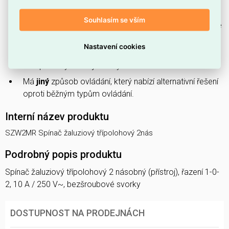
do standardních instalačních řešení.
Souhlasím se vším
Spínač je dostupný v
černé
barvě, která dobře zapadne
do tmavších interiérů.
Nastavení cookies
Patří do produktové řady
Simon 55
, takže ladí s dalšími
komponenty ze stejné řady.
Má
jiný
způsob ovládání, který nabízí alternativní řešení
oproti běžným typům ovládání.
Interní název produktu
SZW2MR Spínač žaluziový třípolohový 2nás
Podrobný popis produktu
Spínač žaluziový třípolohový 2 násobný (přístroj), řazení 1-0-
2, 10 A / 250 V~, bezšroubové svorky
DOSTUPNOST NA PRODEJNÁCH