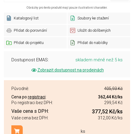
Obrázky pro tento produkt mají pouze ilustrativní charakter.
Katalogový list
Soubory ke stažení
Přidat do porovnání
Uložit do oblíbených
Přidat do projektu
Přidat do nabídky
Dostupnost EMAS:
skladem méně než 5 ks
Zobrazit dostupnost na prodejnách
Původně:
405,93 Kč
Cena po
registraci
:
362,44 Kč
/ks
Po registraci bez DPH:
299,54 Kč
Vaše cena s DPH:
377,52 Kč
/ks
Vaše cena bez DPH:
312,00 Kč
/ks
ks
Přidat do košíku