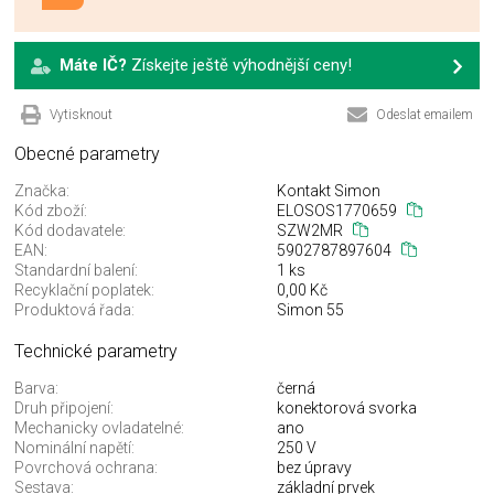
Máte IČ?
Získejte ještě výhodnější ceny!
Vytisknout
Odeslat emailem
Obecné parametry
Značka:
Kontakt Simon
Kód zboží:
ELOSOS1770659
Kód dodavatele:
SZW2MR
EAN:
5902787897604
Standardní balení:
1 ks
Recyklační poplatek:
0,00 Kč
Produktová řada:
Simon 55
Technické parametry
Barva:
černá
Druh připojení:
konektorová svorka
Mechanicky ovladatelné:
ano
Nominální napětí:
250 V
Povrchová ochrana:
bez úpravy
Sestava:
základní prvek