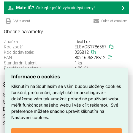
Máte IČ?
Získejte ještě výhodnější ceny!
Vytisknout
Odeslat emailem
Obecné parametry
Značka:
Ideal Lux
Kód zboží:
ELSVOS1786557
Kód dodavatele:
328812
EAN:
8021696328812
Standardní balení:
1 ks
Recyklační poplatek:
4,00 Kč
Informace o cookies
SPIKE PL1 SQUARE RAME
Kliknutím na Souhlasím se vším budou uloženy cookies
funkční, preferenční, analytické i marketingové -
SPIKE PL1 SQUARE RAME najdete v kategoriích Svítidla,
dokážeme vám tak umožnit pohodlné používání webu,
Svítidla, světelné zdroje a LED osvětlení, výrobce Ideal Lux,
měřit funkčnost našeho webu i vás cílit reklamou. Své
EAN 8021696328812, kód dodavatele 328812. SPIKE PL1
preference můžete snadno upravit kliknutím na
SQUARE RAME nabízíme od 1 ks. Kód EMAS SPIKE PL1
Nastavení cookies.
SQUARE RAME je ELSVOS1786557.