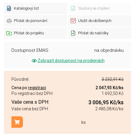
Katalogový list
Soubory ke stažení
Přidat do porovnání
Uložit do oblíbených
Přidat do projektu
Přidat do nabídky
Dostupnost EMAS:
na objednávku
Zobrazit dostupnost na prodejnách
Původně:
3 232,91 Kč
Cena po
registraci
:
2 047,93 Kč
/ks
Po registraci bez DPH:
1 692,50 Kč
Vaše cena s DPH:
3 006,95 Kč
/ks
Vaše cena bez DPH:
2 485,08 Kč
/ks
ks
Přidat do košíku