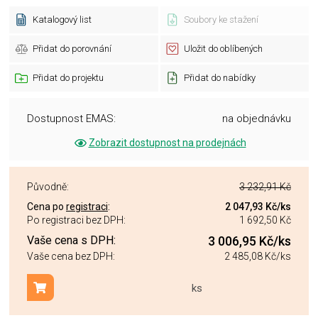
Katalogový list
Soubory ke stažení
Přidat do porovnání
Uložit do oblíbených
Přidat do projektu
Přidat do nabídky
Dostupnost EMAS:
na objednávku
Zobrazit dostupnost na prodejnách
Původně:
3 232,91 Kč
Cena po
registraci
:
2 047,93 Kč
/ks
Po registraci bez DPH:
1 692,50 Kč
Vaše cena s DPH:
3 006,95 Kč
/ks
Vaše cena bez DPH:
2 485,08 Kč
/ks
ks
Přidat do košíku