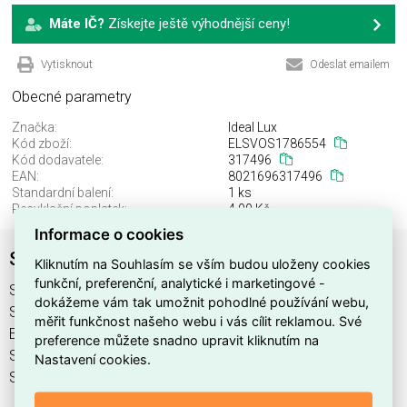
Máte IČ?
Získejte ještě výhodnější ceny!
Vytisknout
Odeslat emailem
Obecné parametry
Značka:
Ideal Lux
Kód zboží:
ELSVOS1786554
Kód dodavatele:
317496
EAN:
8021696317496
Standardní balení:
1 ks
Recyklační poplatek:
4,00 Kč
Informace o cookies
SPIKE PL1 SQUARE NERO
Kliknutím na Souhlasím se vším budou uloženy cookies
funkční, preferenční, analytické i marketingové -
SPIKE PL1 SQUARE NERO najdete v kategoriích Svítidla,
dokážeme vám tak umožnit pohodlné používání webu,
Svítidla, světelné zdroje a LED osvětlení, výrobce Ideal Lux,
měřit funkčnost našeho webu i vás cílit reklamou. Své
EAN 8021696317496, kód dodavatele 317496. SPIKE PL1
preference můžete snadno upravit kliknutím na
SQUARE NERO nabízíme od 1 ks. Kód EMAS SPIKE PL1
Nastavení cookies.
SQUARE NERO je ELSVOS1786554.