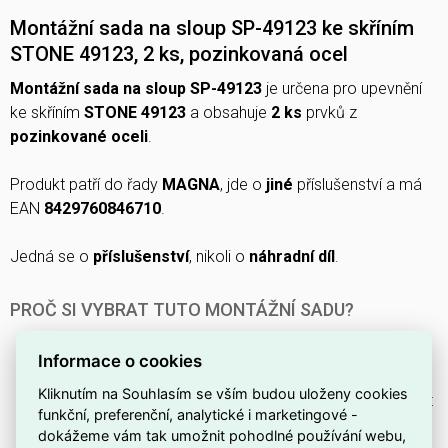
Montážní sada na sloup SP-49123 ke skříním
STONE 49123, 2 ks, pozinkovaná ocel
Montážní sada na sloup SP-49123
je určena pro upevnění
ke skříním
STONE 49123
a obsahuje
2 ks
prvků z
pozinkované oceli
.
Produkt patří do řady
MAGNA
, jde o
jiné
příslušenství a má
EAN
8429760846710
.
Jedná se o
příslušenství
, nikoli o
náhradní díl
.
PROČ SI VYBRAT TUTO MONTÁŽNÍ SADU?
Určená pro montáž na sloup ke skříním
STONE 49123
.
Informace o cookies
V balení jsou dodány
2 ks
.
Kliknutím na Souhlasím se vším budou uloženy cookies
Vyrobená z
pozinkované oceli
pro zvýšenou odolnost
funkční, preferenční, analytické i marketingové -
proti korozi.
dokážeme vám tak umožnit pohodlné používání webu,