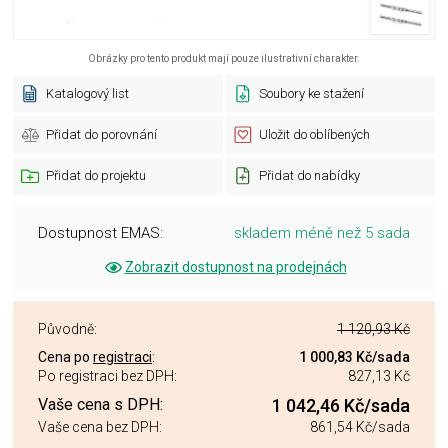
Obrázky pro tento produkt mají pouze ilustrativní charakter.
Katalogový list
Soubory ke stažení
Přidat do porovnání
Uložit do oblíbených
Přidat do projektu
Přidat do nabídky
Dostupnost EMAS:
skladem méně než 5 sada
Zobrazit dostupnost na prodejnách
Původně:
1 120,93 Kč
Cena po
registraci
:
1 000,83 Kč
/sada
Po registraci bez DPH:
827,13 Kč
Vaše cena s DPH:
1 042,46 Kč
/sada
Vaše cena bez DPH:
861,54 Kč
/sada