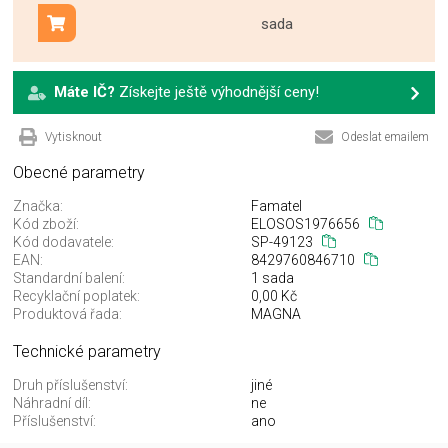
sada
Přidat do košíku
Máte IČ?
Získejte ještě výhodnější ceny!
Vytisknout
Odeslat emailem
Obecné parametry
Značka:
Famatel
Kód zboží:
ELOSOS1976656
Kód dodavatele:
SP-49123
EAN:
8429760846710
Standardní balení:
1 sada
Recyklační poplatek:
0,00 Kč
Produktová řada:
MAGNA
Technické parametry
Druh příslušenství:
jiné
Náhradní díl:
ne
Příslušenství:
ano