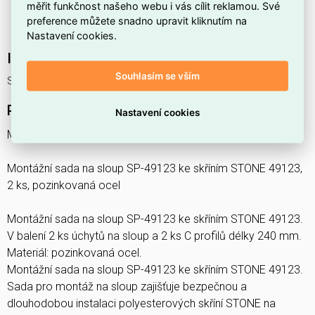
Patří do produktové řady
MAGNA
.
měřit funkčnost našeho webu i vás cílit reklamou. Své
preference můžete snadno upravit kliknutím na
Je zařazena jako příslušenství typu
jiné
.
Nastavení cookies.
Interní název produktu
Souhlasím se vším
SP-49123 Montážní sada na sloup 2 KS
Podrobný popis produktu
Nastavení cookies
MAGNA
Montážní sada na sloup SP-49123 ke skříním STONE 49123,
2 ks, pozinkovaná ocel
Montážní sada na sloup SP-49123 ke skříním STONE 49123.
V balení 2 ks úchytů na sloup a 2 ks C profilů délky 240 mm.
Materiál: pozinkovaná ocel.
Montážní sada na sloup SP-49123 ke skříním STONE 49123.
Sada pro montáž na sloup zajišťuje bezpečnou a
dlouhodobou instalaci polyesterových skříní STONE na