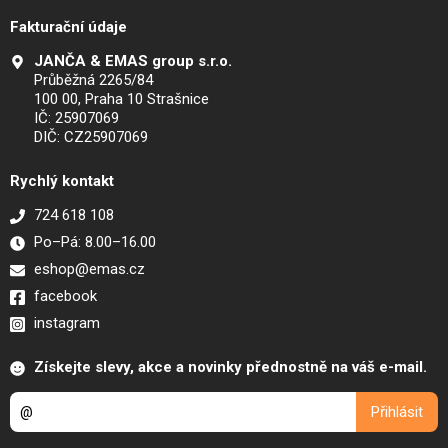
Fakturační údaje
JANČA & EMAS group s.r.o.
Průběžná 2265/84
100 00, Praha 10 Strašnice
IČ: 25907069
DIČ: CZ25907069
Rychlý kontakt
724 618 108
Po–Pá: 8.00–16.00
eshop@emas.cz
facebook
instagram
Získejte slevy, akce a novinky přednostně na váš e-mail.