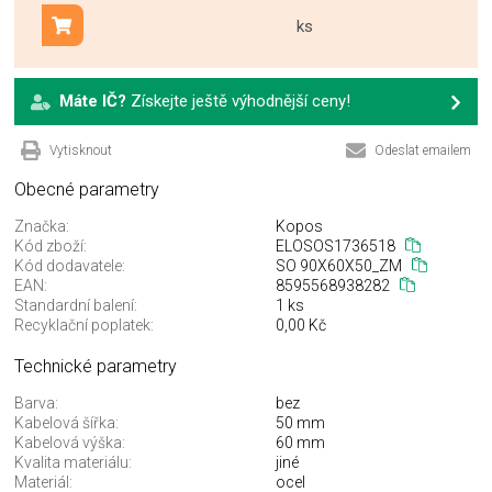
ks
Přidat do košíku
Máte IČ?
Získejte ještě výhodnější ceny!
Vytisknout
Odeslat emailem
Obecné parametry
Značka:
Kopos
Kód zboží:
ELOSOS1736518
Kód dodavatele:
SO 90X60X50_ZM
EAN:
8595568938282
Standardní balení:
1 ks
Recyklační poplatek:
0,00 Kč
Technické parametry
Barva:
bez
Kabelová šířka:
50 mm
Kabelová výška:
60 mm
Kvalita materiálu:
jiné
Materiál:
ocel