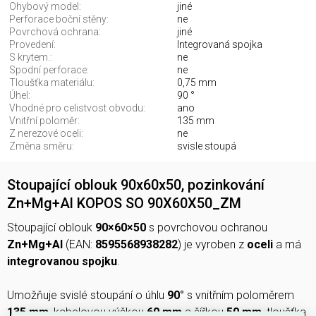
Ohybový model:
jiné
Perforace boční stěny:
ne
Povrchová ochrana:
jiné
Provedení:
Integrovaná spojka
S krytem.:
ne
Spodní perforace:
ne
Tloušťka materiálu:
0,75 mm
Úhel:
90 °
Vhodné pro celistvost obvodu:
ano
Vnitřní poloměr:
135 mm
Z nerezové oceli:
ne
Změna směru:
svisle stoupá
Stoupající oblouk 90x60x50, pozinkování
Zn+Mg+Al KOPOS SO 90X60X50_ZM
Stoupající oblouk
90×60×50
s povrchovou ochranou
Zn+Mg+Al
(EAN:
8595568938282
) je vyroben z
oceli
a má
integrovanou spojku
.
Umožňuje svislé stoupání o úhlu
90°
s vnitřním poloměrem
135 mm
, kabelovou výškou
60 mm
a šířkou
50 mm
, tloušťka