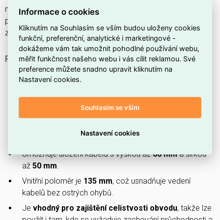
materiálu
0,75 mm
;
vhodný pro celistvost obvodu
, bez
Informace o cookies
perforace boční stěny ani spodní perforace a bez krytu (není
Kliknutím na Souhlasím se vším budou uloženy cookies
z nerezové oceli).
funkční, preferenční, analytické i marketingové -
dokážeme vám tak umožnit pohodlné používání webu,
PROČ SI VYBRAT TENTO STOUPAJÍCÍ OBLOUK?
měřit funkčnost našeho webu i vás cílit reklamou. Své
preference můžete snadno upravit kliknutím na
Je vyroben z
oceli
, která zajišťuje pevnost a odolnost
Nastavení cookies.
konstrukce.
Disponuje povrchovou úpravou
pozinkování
Souhlasím se vším
Zn+Mg+Al
pro zvýšenou ochranu proti korozi.
Má vnější rozměry
90×60×50 mm
, které odpovídají
Nastavení cookies
názvu produktu.
Umožňuje uložení kabelů s výškou až
60 mm
a šířkou
až
50 mm
.
Vnitřní poloměr je
135 mm
, což usnadňuje vedení
kabelů bez ostrých ohybů.
Je
vhodný pro zajištění celistvosti obvodu
, takže lze
použít i tam, kde se vyžaduje zachování průchodnosti a