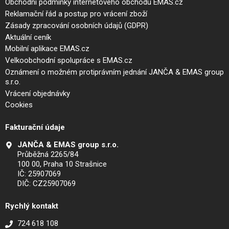
Obchodní podmínky internetového obchodu EMAS.cz
Reklamační řád a postup pro vrácení zboží
Zásady zpracování osobních údajů (GDPR)
Aktuální ceník
Mobilní aplikace EMAS.cz
Velkoobchodní spolupráce s EMAS.cz
Oznámení o možném protiprávním jednání JANČA & EMAS group
s.r.o.
Vrácení objednávky
Cookies
Fakturační údaje
JANČA & EMAS group s.r.o.
Průběžná 2265/84
100 00, Praha 10 Strašnice
IČ: 25907069
DIČ: CZ25907069
Rychlý kontakt
724 618 108