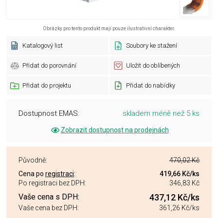
Obrázky pro tento produkt mají pouze ilustrativní charakter.
Katalogový list
Soubory ke stažení
Přidat do porovnání
Uložit do oblíbených
Přidat do projektu
Přidat do nabídky
Dostupnost EMAS:
skladem méně než 5 ks
Zobrazit dostupnost na prodejnách
Původně:
470,02 Kč
Cena po
registraci
:
419,66 Kč
/ks
Po registraci bez DPH:
346,83 Kč
Vaše cena s DPH:
437,12 Kč
/ks
Vaše cena bez DPH:
361,26 Kč
/ks