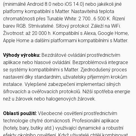
(minimálně Android 8.0 nebo iOS 14.0) nebo jakékoli jiné
platformy kompatibilní s Matter. Nastavitelná teplota
chromatičnosti přes Tunable White: 2 700…6 500 K. Řízení
barev RGB. Stmívatelné. Síťový protokol: Záleží na WiFi.
Životnost: až 20 000 h. Kompatibilní s Alexa, Google Home,
Apple Home a dalšími platformami kompatibilními s Matter.
Výhody výrobku:
Bezdrátové ovládání prostřednictvím
aplikace nebo hlasové ovládání. Bezproblémová integrace
se systémy kompatibilními s Matter. Zjednodušený proces
nastavení díky standardním, uživatelsky příjemným krokům
instalace. Vylepšené zabezpečení implementací silných
šifrovacích a ověřovacích protokolů. Nižší spotřeba energie
než u žárovek nebo halogenových žárovek.
Oblasti použití:
Všeobecné osvětlení prostřednictvím
technologie chytré domácnosti. Profesionální aplikace
(hotely, bary, butiky atd.) využívající dynamické a robustní
efekty okolního osvětlení. Když uživatelé chtějí kombinovat