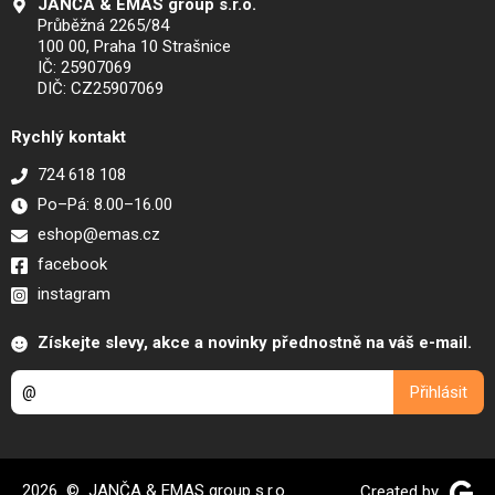
JANČA & EMAS group s.r.o.
Průběžná 2265/84
100 00, Praha 10 Strašnice
IČ: 25907069
DIČ: CZ25907069
Rychlý kontakt
724 618 108
Po–Pá: 8.00–16.00
eshop@emas.cz
facebook
instagram
Získejte slevy, akce a novinky přednostně na váš e-mail.
2026 © JANČA & EMAS group s.r.o.
Created by