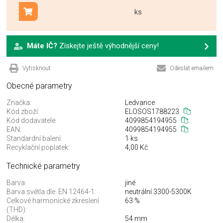
ks
Přidat do košíku
Máte IČ?
Získejte ještě výhodnější ceny!
Vytisknout
Odeslat emailem
Obecné parametry
Značka:
Ledvance
Kód zboží:
ELOSOS1788223
Kód dodavatele:
4099854194955
EAN:
4099854194955
Standardní balení:
1 ks
Recyklační poplatek:
4,00 Kč
Technické parametry
Barva:
jiné
Barva světla dle. EN 12464-1:
neutrální 3300-5300K
Celkové harmonické zkreslení
63 %
(THD):
Délka:
54 mm