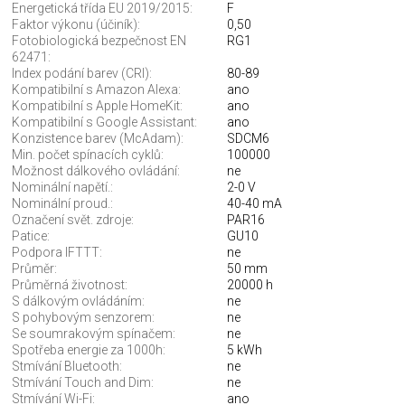
Energetická třída EU 2019/2015:
F
Faktor výkonu (účiník):
0,50
Fotobiologická bezpečnost EN
RG1
62471:
Index podání barev (CRI):
80-89
Kompatibilní s Amazon Alexa:
ano
Kompatibilní s Apple HomeKit:
ano
Kompatibilní s Google Assistant:
ano
Konzistence barev (McAdam):
SDCM6
Min. počet spínacích cyklů:
100000
Možnost dálkového ovládání:
ne
Nominální napětí.:
2-0 V
Nominální proud.:
40-40 mA
Označení svět. zdroje:
PAR16
Patice:
GU10
Podpora IFTTT:
ne
Průměr:
50 mm
Průměrná životnost:
20000 h
S dálkovým ovládáním:
ne
S pohybovým senzorem:
ne
Se soumrakovým spínačem:
ne
Spotřeba energie za 1000h:
5 kWh
Stmívání Bluetooth:
ne
Stmívání Touch and Dim:
ne
Stmívání Wi-Fi:
ano