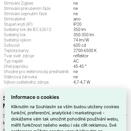
Stmívání Zigbee:
ne
Stmívání přerušením fáze:
ne
Stmívání sepnutím fáze:
ne
Stmívatelné:
ano
Stupeň krytí (IP):
IP20
Světelný tok dle IEC 62612:
350 lm
Světelný tok.:
350-350 lm
Světelný výkon:
74 lm/W
Svítivost:
600 cd
Teplota barvy.:
2700-6500 K
Tvar svět. zdroje:
reflektor
Typ napětí:
AC
Úhel paprsku:
45-45 °
Vhodné pro elektronický předřadník:
ne
Vláknová žárovka:
ne
Výkon světelného zdroje.:
4,7-4,7 W
Informace o cookies
Světelný zdroj SMART+ MATTER SPOT GU10
MULTICOLOR 4.9W 827...865 Multicolor GU10
Kliknutím na Souhlasím se vším budou uloženy cookies
funkční, preferenční, analytické i marketingové -
SMTMATPAR16 4,9W 230 RGBW FRGU10FS1LEDV najdete v
dokážeme vám tak umožnit pohodlné používání webu,
kategoriích Světelné zdroje, Světelné zdroje LED, LED
měřit funkčnost našeho webu i vás cílit reklamou. Své
světelný zdroj, Svítidla, světelné zdroje a LED osvětlení,