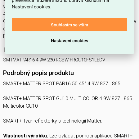
preference můžete snadno upravit kliknutím na
výrobce Ledvance, EAN 4099854194955, kód dodavatele
Nastavení cookies.
4099854194955. Světelný zdroj SMART+ MATTER SPOT
GU10 MULTICOLOR 4.9W 827...865 Multicolor GU10 nabízíme
Souhlasím se vším
od 1 ks. Kód EMAS SMTMATPAR16 4,9W 230 RGBW
FRGU10FS1LEDV je ELOSOS1788223.
Nastavení cookies
Interní název produktu
SMTMATPAR16 4,9W 230 RGBW FRGU10FS1LEDV
Podrobný popis produktu
SMART+ MATTER SPOT PAR16 50 45° 4.9W 827...865
SMART+ MATTER SPOT GU10 MULTICOLOR 4.9W 827...865
Multicolor GU10
SMART+ Tvar reflektorky s technologií Matter.
Vlastnosti výrobku:
Lze ovládat pomocí aplikace SMART+