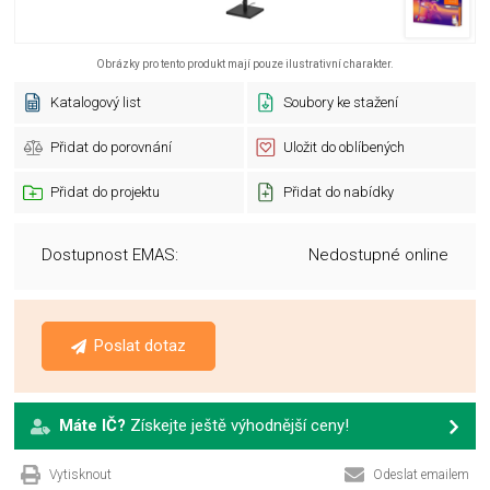
Obrázky pro tento produkt mají pouze ilustrativní charakter.
Katalogový list
Soubory ke stažení
Přidat do porovnání
Uložit do oblíbených
Přidat do projektu
Přidat do nabídky
Dostupnost EMAS:
Nedostupné online
Poslat dotaz
Máte IČ?
Získejte ještě výhodnější ceny!
Vytisknout
Odeslat emailem