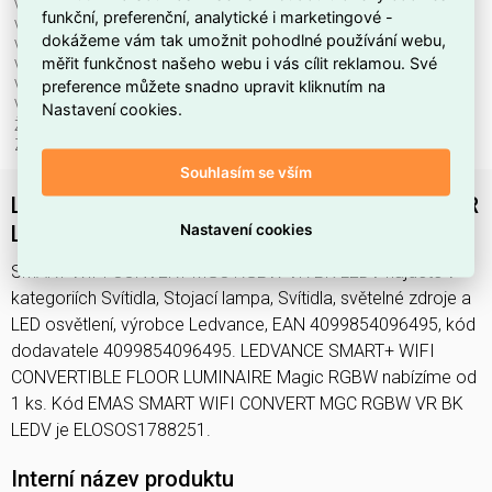
Včetně předřadníku:
ano
funkční, preferenční, analytické i marketingové -
Včetně svět. zdroje:
ano
dokážeme vám tak umožnit pohodlné používání webu,
Vhodné pro monitor. pracoviště:
ne
měřit funkčnost našeho webu i vás cílit reklamou. Své
Vhodné pro počet svět. zdrojů:
0
preference můžete snadno upravit kliknutím na
Výměnný předřadník:
ne
Výška/hloubka:
1745 mm
Nastavení cookies.
Životnost L70/B50 při 25 °C:
50000 h
Značka:
Ledvance
Souhlasím se vším
LEDVANCE SMART+ WIFI CONVERTIBLE FLOOR
Nastavení cookies
LUMINAIRE Magic RGBW
SMART WIFI CONVERT MGC RGBW VR BK LEDV najdete v
kategoriích Svítidla, Stojací lampa, Svítidla, světelné zdroje a
LED osvětlení, výrobce Ledvance, EAN 4099854096495, kód
dodavatele 4099854096495. LEDVANCE SMART+ WIFI
CONVERTIBLE FLOOR LUMINAIRE Magic RGBW nabízíme od
1 ks. Kód EMAS SMART WIFI CONVERT MGC RGBW VR BK
LEDV je ELOSOS1788251.
Interní název produktu