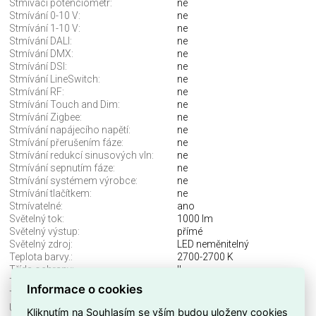
Stmívací potenciometr:
ne
Stmívání 0-10 V:
ne
Stmívání 1-10 V:
ne
Stmívání DALI:
ne
Stmívání DMX:
ne
Stmívání DSI:
ne
Stmívání LineSwitch:
ne
Stmívání RF:
ne
Stmívání Touch and Dim:
ne
Stmívání Zigbee:
ne
Stmívání napájecího napětí:
ne
Stmívání přerušením fáze:
ne
Stmívání redukcí sinusových vln:
ne
Stmívání sepnutím fáze:
ne
Stmívání systémem výrobce:
ne
Stmívání tlačítkem:
ne
Stmívatelné:
ano
Světelný tok:
1000 lm
Světelný výstup:
přímé
Světelný zdroj:
LED neměnitelný
Teplota barvy.:
2700-2700 K
Třída ochrany:
II
Typ mřížky:
matné
Informace o cookies
Typ napětí:
AC
Účinnost svítidla:
42 lm/W
Kliknutím na Souhlasím se vším budou uloženy cookies