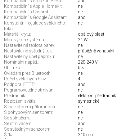
Kompatibilní s Amazon Alexa:
ano
Kompatibilní s Apple HomeKit:
ne
Kompatibilní s Casambi:
ne
Kompatibilní s Google Assistant:
ano
Konstantní regulace světelného
ne
toku:
Materiál krytu:
opálový plast
Max. výkon systému:
24 W
Nastavitelná teplota barev:
ne
Nastavitelné světelný tok:
průběžně variabilní
Nastavitelný úhel paprsku:
ne
Nominální napětí.:
220-240 V
Objímka:
bez
Ovládání přes Bluetooth:
ne
Počet světelných hlav:
4
Podpora IFTTT:
ano
Pogramovatelné stmívání:
ne
Předřadník:
elektron. předřadník
Rozložení světla:
symetrické
S indikátorem přítomnosti:
ne
S pohybovým senzorem:
ne
Se spínačem:
ne
Se stmívačem:
ano
Se světelným senzorem:
ne
Šířka:
240 mm