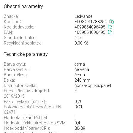
Obecné parametry
Značka:
Ledvance
Kód zboží:
ELOSOS1788251
Kód dodavatele:
4099854096495
EAN:
4099854096495
Standardní balení:
1 ks
Recyklační poplatek:
0,00 Kč
Technické parametry
Barva krytu:
černá
Barva světla..:
červená
Barva tělesa:
černá
Délka:
240 mm
Distributor světla:
čočka/optika/panel
Energ. třída sv. zdroje EU
F
2019/2015:
Faktor výkonu (účiník):
0,70
Fotobiologická bezpečnost EN
RG1
62471:
Hodnota blikání Pst LM:
1
Hodnota efektu stroboskop SVM:
0,4
Index podání barev (CRI):
80-89