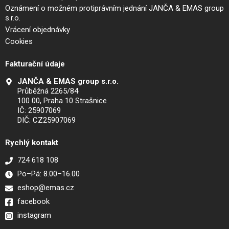
Oznámení o možném protiprávním jednání JANČA & EMAS group
s.r.o.
Vrácení objednávky
Cookies
Fakturační údaje
JANČA & EMAS group s.r.o.
Průběžná 2265/84
100 00, Praha 10 Strašnice
IČ: 25907069
DIČ: CZ25907069
Rychlý kontakt
724 618 108
Po–Pá: 8.00–16.00
eshop@emas.cz
facebook
instagram