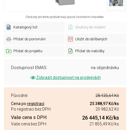
Obrázky pro tento produkt mají pouze ilustrativní charakter.
Katalogový list
Soubory ke stažení
Přidat do porovnání
Uložit do oblíbených
Přidat do projektu
Přidat do nabídky
Dostupnost EMAS:
na objednávku
Zobrazit dostupnost na prodejnách
Původně:
28 435,64 Kč
Cena po
registraci
:
25 388,97 Kč
/ks
Po registraci bez DPH:
20 982,62 Kč
Vaše cena s DPH:
26 445,14 Kč
/ks
Vaše cena bez DPH:
21 855,49 Kč
/ks