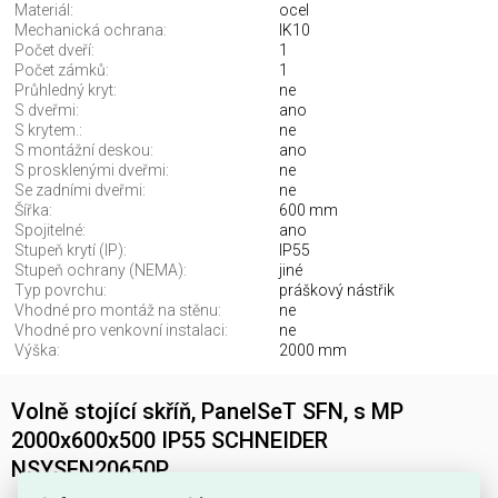
Materiál:
ocel
Mechanická ochrana:
IK10
Počet dveří:
1
Počet zámků:
1
Průhledný kryt:
ne
S dveřmi:
ano
S krytem.:
ne
S montážní deskou:
ano
S prosklenými dveřmi:
ne
Se zadními dveřmi:
ne
Šířka:
600 mm
Spojitelné:
ano
Stupeň krytí (IP):
IP55
Stupeň ochrany (NEMA):
jiné
Typ povrchu:
práškový nástřik
Vhodné pro montáž na stěnu:
ne
Vhodné pro venkovní instalaci:
ne
Výška:
2000 mm
Volně stojící skříň, PanelSeT SFN, s MP
2000x600x500 IP55 SCHNEIDER
NSYSFN20650P