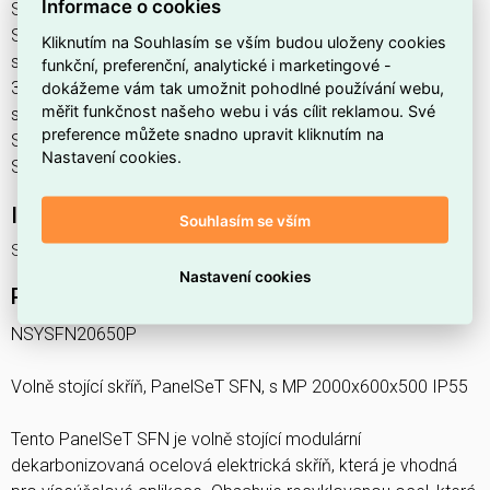
Informace o cookies
Skříň SFN, s MP 2000x600x500 IP55 najdete v kategoriích
Skříně, rozvodnice, Prázdná skříň, Rozvodnice, výkonové
Kliknutím na Souhlasím se vším budou uloženy cookies
spínací a jistící prvky, výrobce Schneider, EAN
funkční, preferenční, analytické i marketingové -
3606486103180, kód dodavatele NSYSFN20650P. Volně
dokážeme vám tak umožnit pohodlné používání webu,
měřit funkčnost našeho webu i vás cílit reklamou. Své
stojící skříň, PanelSeT SFN, s MP 2000x600x500 IP55
preference můžete snadno upravit kliknutím na
SCHNEIDER NSYSFN20650P nabízíme od 1 ks. Kód EMAS
Nastavení cookies.
Skříň SFN, s MP 2000x600x500 IP55 je ELOSOS1872341.
Interní název produktu
Souhlasím se vším
Skříň SFN, s MP 2000x600x500 IP55
Nastavení cookies
Podrobný popis produktu
NSYSFN20650P
Volně stojící skříň, PanelSeT SFN, s MP 2000x600x500 IP55
Tento PanelSeT SFN je volně stojící modulární
dekarbonizovaná ocelová elektrická skříň, která je vhodná