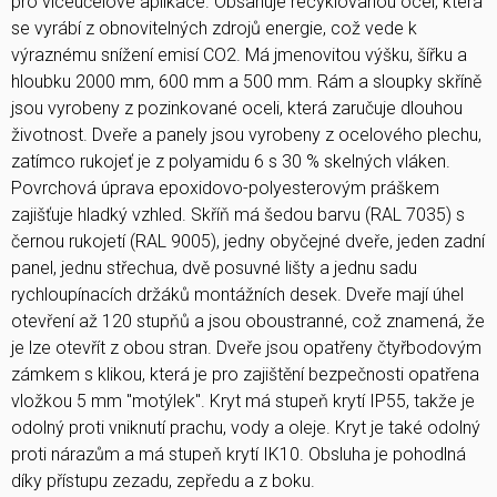
pro víceúčelové aplikace. Obsahuje recyklovanou ocel, která
se vyrábí z obnovitelných zdrojů energie, což vede k
výraznému snížení emisí CO2. Má jmenovitou výšku, šířku a
hloubku 2000 mm, 600 mm a 500 mm. Rám a sloupky skříně
jsou vyrobeny z pozinkované oceli, která zaručuje dlouhou
životnost. Dveře a panely jsou vyrobeny z ocelového plechu,
zatímco rukojeť je z polyamidu 6 s 30 % skelných vláken.
Povrchová úprava epoxidovo-polyesterovým práškem
zajišťuje hladký vzhled. Skříň má šedou barvu (RAL 7035) s
černou rukojetí (RAL 9005), jedny obyčejné dveře, jeden zadní
panel, jednu střechua, dvě posuvné lišty a jednu sadu
rychloupínacích držáků montážních desek. Dveře mají úhel
otevření až 120 stupňů a jsou oboustranné, což znamená, že
je lze otevřít z obou stran. Dveře jsou opatřeny čtyřbodovým
zámkem s klikou, která je pro zajištění bezpečnosti opatřena
vložkou 5 mm "motýlek". Kryt má stupeň krytí IP55, takže je
odolný proti vniknutí prachu, vody a oleje. Kryt je také odolný
proti nárazům a má stupeň krytí IK10. Obsluha je pohodlná
díky přístupu zezadu, zepředu a z boku.