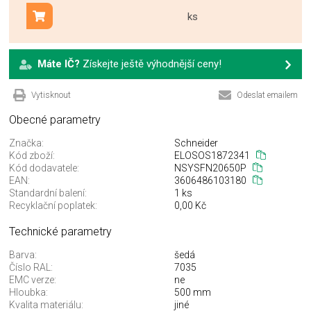
ks
Přidat do košíku
Máte IČ?
Získejte ještě výhodnější ceny!
Vytisknout
Odeslat emailem
Obecné parametry
Značka:
Schneider
Kód zboží:
ELOSOS1872341
Kód dodavatele:
NSYSFN20650P
EAN:
3606486103180
Standardní balení:
1 ks
Recyklační poplatek:
0,00 Kč
Technické parametry
Barva:
šedá
Číslo RAL:
7035
EMC verze:
ne
Hloubka:
500 mm
Kvalita materiálu:
jiné