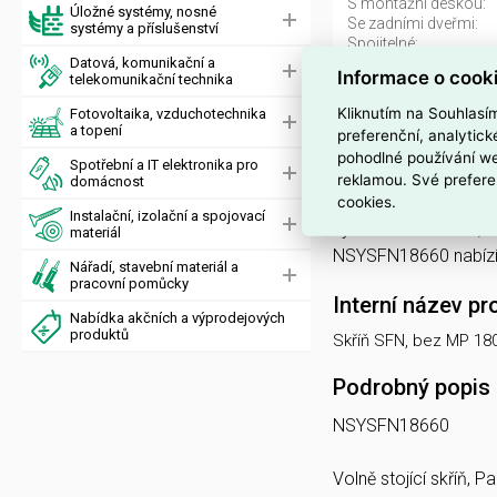
S montážní deskou:
Úložné systémy, nosné
Se zadními dveřmi:
systémy a příslušenství
Spojitelné:
Datová, komunikační a
Stupeň ochrany (NEM
Informace o cook
telekomunikační technika
Vhodné pro montáž n
Výška:
Kliknutím na Souhlasí
Fotovoltaika, vzduchotechnika
a topení
preferenční, analytic
pohodlné používání we
Volně stojící s
Spotřební a IT elektronika pro
reklamou. Své prefere
domácnost
Skříň SFN, bez MP 18
cookies.
Instalační, izolační a spojovací
výrobce Schneider, 
materiál
NSYSFN18660 nabízí
Nářadí, stavební materiál a
pracovní pomůcky
Interní název pr
Nabídka akčních a výprodejových
produktů
Skříň SFN, bez MP 18
Podrobný popis
NSYSFN18660
Volně stojící skříň,