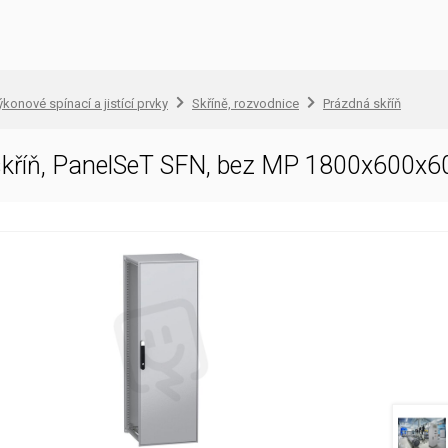
konové spínací a jistící prvky
Skříně, rozvodnice
Prázdná skříň
í skříň, PanelSeT SFN, bez MP 1800x600