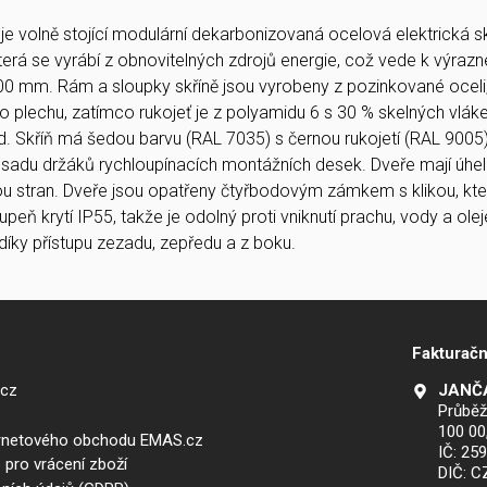
e volně stojící modulární dekarbonizovaná ocelová elektrická sk
terá se vyrábí z obnovitelných zdrojů energie, což vede k výra
 mm. Rám a sloupky skříně jsou vyrobeny z pozinkované oceli, 
o plechu, zatímco rukojeť je z polyamidu 6 s 30 % skelných v
ed. Skříň má šedou barvu (RAL 7035) s černou rukojetí (RAL 9005)
u sadu držáků rychloupínacích montážních desek. Dveře mají úhe
obou stran. Dveře jsou opatřeny čtyřbodovým zámkem s klikou, kt
upeň krytí IP55, takže je odolný proti vniknutí prachu, vody a ole
díky přístupu zezadu, zepředu a z boku.
Fakturačn
.cz
JANČA
Průběž
100 00
ernetového obchodu EMAS.cz
IČ: 25
 pro vrácení zboží
DIČ: 