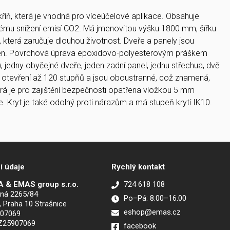
říň, která je vhodná pro víceúčelové aplikace. Obsahuje
znému snížení emisí CO2. Má jmenovitou výšku 1800 mm, šířku
která zaručuje dlouhou životnost. Dveře a panely jsou
láken. Povrchová úprava epoxidovo-polyesterovým práškem
, jedny obyčejné dveře, jeden zadní panel, jednu střechua, dvě
l otevření až 120 stupňů a jsou oboustranné, což znamená,
erá je pro zajištění bezpečnosti opatřena vložkou 5 mm
je. Kryt je také odolný proti nárazům a má stupeň krytí IK10.
í údaje
Rychlý kontakt
 & EMAS group s.r.o.
724 618 108
ná 2265/84
Po–Pá: 8.00–16.00
, Praha 10 Strašnice
eshop@emas.cz
907069
CZ25907069
facebook