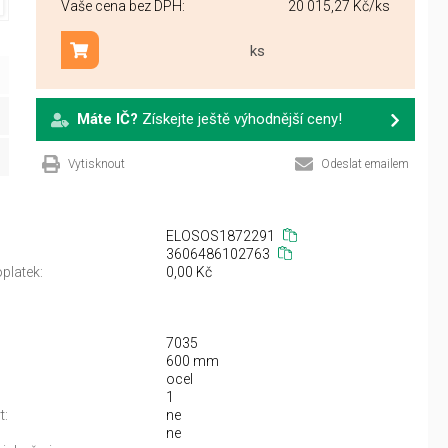
Vaše cena bez DPH:
20 015,27 Kč
/ks
ks
Přidat do košíku
Máte IČ?
Získejte ještě výhodnější ceny!
Vytisknout
Odeslat emailem
ELOSOS1872291
3606486102763
platek:
0,00 Kč
7035
600 mm
ocel
1
t:
ne
ne