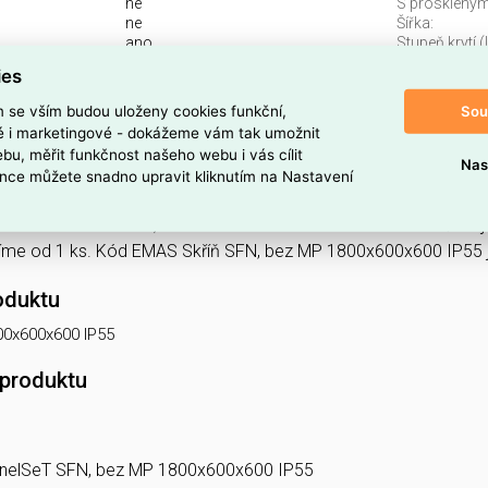
ne
S proskleným
ne
Šířka:
ano
Stupeň krytí (
A):
jiné
Typ povrchu:
ies
a stěnu:
ne
Vhodné pro ve
1800 mm
Sou
m se vším budou uloženy cookies funkční,
ké i marketingové - dokážeme vám tak umožnit
bu, měřit funkčnost našeho webu i vás cílit
kříň, PanelSeT SFN, bez MP 1800x600x600 IP55 N
Nas
nce můžete snadno upravit kliknutím na Nastavení
00x600x600 IP55 najdete v kategoriích Skříně, rozvodnice, Prázdn
EAN 3606486102763, kód dodavatele NSYSFN18660. Volně stojí
me od 1 ks. Kód EMAS Skříň SFN, bez MP 1800x600x600 IP55
oduktu
00x600x600 IP55
 produktu
 PanelSeT SFN, bez MP 1800x600x600 IP55