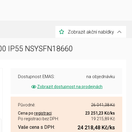
Zobrazit akční nabídky
x600 IP55 NSYSFN18660
Dostupnost EMAS:
na objednávku
Zobrazit dostupnost na prodejnách
Původně:
26 041,38 Kč
Cena po
registraci
:
23 251,23 Kč
/ks
Po registraci bez DPH:
19 215,89 Kč
Vaše cena s DPH:
24 218,48 Kč
/ks