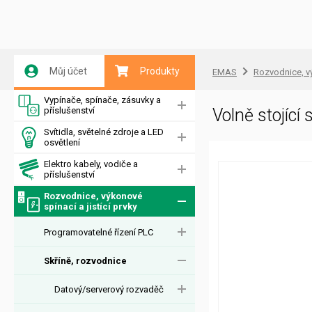
Můj účet
Produkty
EMAS
Rozvodnice, vý
Vypínače, spínače, zásuvky a
příslušenství
Volně stojíc
Svítidla, světelné zdroje a LED
osvětlení
Elektro kabely, vodiče a
příslušenství
Rozvodnice, výkonové
spínací a jistící prvky
Programovatelné řízení PLC
Skříně, rozvodnice
Datový/serverový rozvaděč