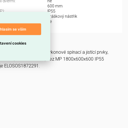
i dveřmi:
ne
600 mm
IP):
IP55
práškový nástřik
nkovní instalaci:
ne
hlasím se vším
SYSFN18660
tavení cookies
á skříň, Rozvodnice, výkonové spínací a jistící prvky,
cí skříň, PanelSeT SFN, bez MP 1800x600x600 IP55
 je ELOSOS1872291.