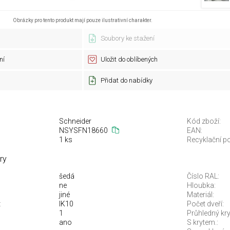
Obrázky pro tento produkt mají pouze ilustrativní charakter.
Soubory ke stažení
ní
Uložit do oblíbených
Přidat do nabídky
Schneider
Kód zboží:
NSYSFN18660
EAN:
1 ks
Recyklační po
ry
šedá
Číslo RAL:
ne
Hloubka:
jiné
Materiál:
:
IK10
Počet dveří:
1
Průhledný kry
ano
S krytem.: