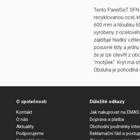
Tento PanelSeT SFN j
recyklovanou ocel, k
600 mm a hloubku 600
vyrobeny z ocelovéh
zajišťuje hladký vzhl
posuvné lišty a jedn
že je lze otevřít z 
"motýlek". Kryt má st
Obsluha je pohodlná 
O společnosti
Důležité odkazy
Kontakt
Jak nakupovat na EMAS
O nás
Doprava a platba
Aktuality
Obchodní podmínky int
Podporujeme
Reklamační řád a postup