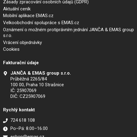
Zásady zpracování osobních údajů (GDPR)
Aktuální ceník
Mobilní aplikace EMAS.cz
Velkoobchodní spolupráce s EMAS.cz
Oznámení o možném protiprávním jednání JANČA & EMAS group
s.r.o.
Vrácení objednávky
Cookies
Fakturační údaje
JANČA & EMAS group s.r.o.
Průběžná 2265/84
100 00, Praha 10 Strašnice
IČ: 25907069
DIČ: CZ25907069
Rychlý kontakt
724 618 108
Po–Pá: 8.00–16.00
eshop@emas.cz