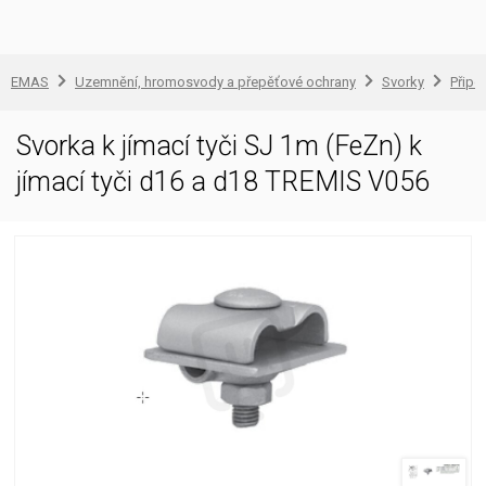
EMAS
Uzemnění, hromosvody a přepěťové ochrany
Svorky
Připo
Svorka k jímací tyči SJ 1m (FeZn) k
jímací tyči d16 a d18 TREMIS V056