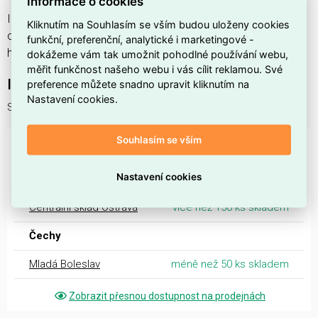
Informace o cookies
Identifikace:
EAN 8595614711951
; konstrukce zajišťuje
Kliknutím na Souhlasím se vším budou uloženy cookies
odolnost proti korozi a umožňuje rychlou montáž v
funkční, preferenční, analytické i marketingové -
hromosvodních instalacích.
dokážeme vám tak umožnit pohodlné používání webu,
měřit funkčnost našeho webu i vás cílit reklamou. Své
Interní název produktu
preference můžete snadno upravit kliknutím na
Nastavení cookies.
SJ 1m svorka k jímací tyči
Souhlasím se vším
DOSTUPNOST NA PRODEJNÁCH
Nastavení cookies
Dostupnost centrální sklady EMAS
Centrální sklad Ostrava
více než 150 ks skladem
Čechy
Mladá Boleslav
méně než 50 ks skladem
Zobrazit přesnou dostupnost na prodejnách