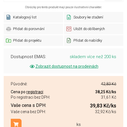
Obrázky pro tento produkt mají pouze ilustrativní charakter.
Katalogový list
Soubory ke stažení
Přidat do porovnání
Uložit do oblíbených
Přidat do projektu
Přidat do nabídky
Dostupnost EMAS:
skladem více než 200 ks
Zobrazit dostupnost na prodejnách
Původně:
42,83 Kč
Cena po
registraci
:
38,25 Kč
/ks
Po registraci bez DPH:
31,61 Kč
Vaše cena s DPH:
39,83 Kč
/ks
Vaše cena bez DPH:
32,92 Kč
/ks
ks
Přidat do košíku