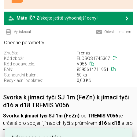
Máte IČ?
Získejte ještě výhodnější ceny!
Vytisknout
Odeslat emailem
Obecné parametry
Značka:
Tremis
Kód zboží:
ELOSOS1745367
Kód dodavatele:
V056
EAN:
8595614711951
Standardní balení:
50 ks
Recyklační poplatek:
0,00 Kč
Svorka k jímací tyči SJ 1m (FeZn) k jímací tyči
d16 a d18 TREMIS V056
Svorka k jímací tyči SJ 1m (FeZn)
od
TREMIS V056
je
určená pro spojení jímacích tyčí s průměrem
d16
a
d18
a pro
tyče délky
1 m
, vyrobená z pozinkovaného železa (
FeZn
).