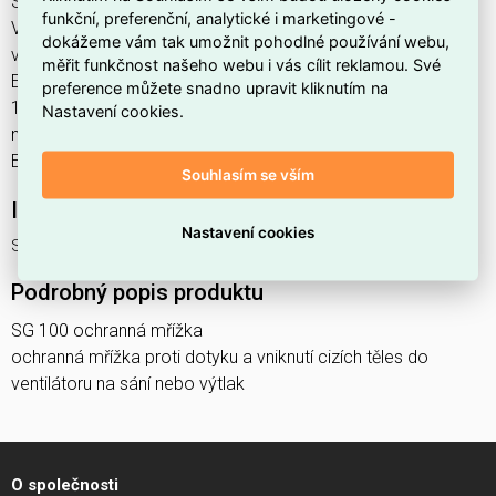
SG 100 ochranná mřížka najdete v kategoriích
funkční, preferenční, analytické i marketingové -
Vzduchotechnika a topení, Ventilátory, Příslušenství pro
dokážeme vám tak umožnit pohodlné používání webu,
ventilátory, Fotovoltaika, vzduchotechnika a topení, výrobce
měřit funkčnost našeho webu i vás cílit reklamou. Své
Elektrodesign, EAN 8413893127303, kód dodavatele
preference můžete snadno upravit kliknutím na
183279. SG 100 ochranná mřížka ELEKTRODESIGN 183279
Nastavení cookies.
nabízíme od 1 ks. Kód EMAS SG 100 ochranná mřížka je
ELOSOS1450487.
Souhlasím se vším
Interní název produktu
Nastavení cookies
SG 100 ochranná mřížka
Podrobný popis produktu
SG 100 ochranná mřížka
ochranná mřížka proti dotyku a vniknutí cizích těles do
ventilátoru na sání nebo výtlak
O společnosti