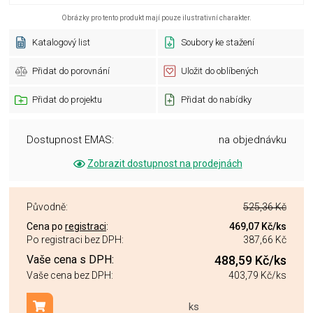
Obrázky pro tento produkt mají pouze ilustrativní charakter.
Katalogový list
Soubory ke stažení
Přidat do porovnání
Uložit do oblíbených
Přidat do projektu
Přidat do nabídky
Dostupnost EMAS:
na objednávku
Zobrazit dostupnost na prodejnách
Původně:
525,36 Kč
Cena po
registraci
:
469,07 Kč
/ks
Po registraci bez DPH:
387,66 Kč
Vaše cena s DPH:
488,59 Kč
/ks
Vaše cena bez DPH:
403,79 Kč
/ks
ks
Přidat do košíku