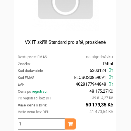
VX IT skříň Standard pro sítě, prosklené
na objednávku
Dostupnost EMAS
Rittal
Značka
5303124
Kód dodavatele
ELOSOS0859091
Kód EMAS
4028177944848
EAN
48 175,27 Kč
Cena po
registraci
39 814,27 Kč
Po registraci bez DPH
50 179,35 Kč
Vaše cena s DPH
41 470,54 Kč
Vaše cena bez DPH
ks
Přidat do košíku