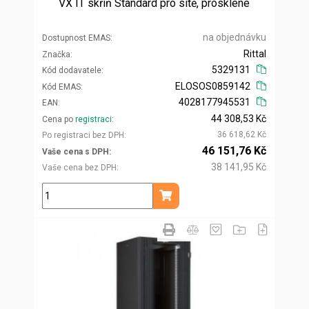
VX IT skříň Standard pro sítě, prosklené
na objednávku
Dostupnost EMAS
Rittal
Značka
5329131
Kód dodavatele
ELOSOS0859142
Kód EMAS
4028177945531
EAN
44 308,53 Kč
Cena po
registraci
36 618,62 Kč
Po registraci bez DPH
46 151,76 Kč
Vaše cena s DPH
38 141,95 Kč
Vaše cena bez DPH
ks
Přidat do košíku