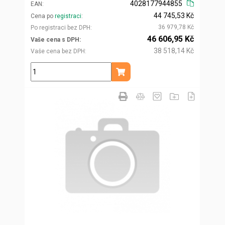
4028177944855
EAN
44 745,53 Kč
Cena po
registraci
36 979,78 Kč
Po registraci bez DPH
46 606,95 Kč
Vaše cena s DPH
38 518,14 Kč
Vaše cena bez DPH
ks
Přidat do košíku