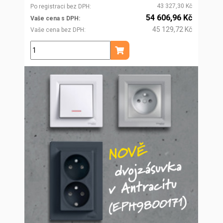
43 327,30 Kč
Po registraci bez DPH
54 606,96 Kč
Vaše cena s DPH
45 129,72 Kč
Vaše cena bez DPH
ks
Přidat do košíku