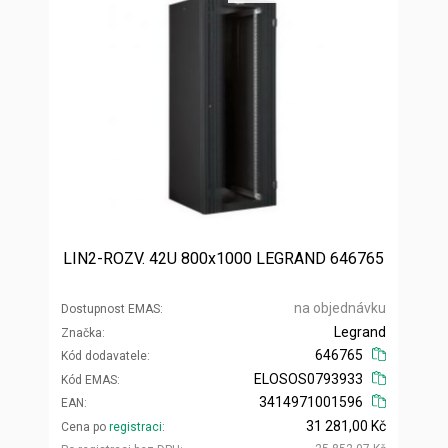
LIN2-ROZV. 42U 800x1000 LEGRAND 646765
na objednávku
Dostupnost EMAS
Legrand
Značka
646765
Kód dodavatele
ELOSOS0793933
Kód EMAS
3414971001596
EAN
31 281,00 Kč
Cena po
registraci