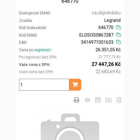
646770
na objednávku
Dostupnost EMAS
Legrand
Značka
646770
Kód dodavatele
ELOSOS0867287
Kód EMAS
3414971001633
EAN
26 351,05 Kč
Cena po
registraci
21 777,73 Kč
Po registraci bez DPH
27 447,26 Kč
Vaše cena s DPH
22 683,69 Kč
Vaše cena bez DPH
ks
Přidat do košíku