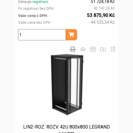
51 724,18 Kč
Cena po
registraci
42 747,26 Kč
Po registraci bez DPH
53 875,90 Kč
Vaše cena s DPH
44 525,54 Kč
Vaše cena bez DPH
ks
Přidat do košíku
LIN2-ROZ. ROZV. 42U 800x800 LEGRAND