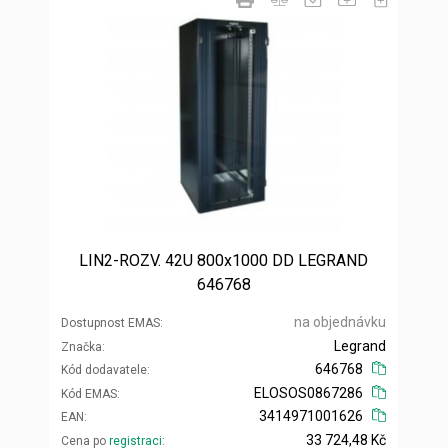
LIN2-ROZV. 42U 800x1000 DD LEGRAND
646768
na objednávku
Dostupnost EMAS
Legrand
Značka
646768
Kód dodavatele
ELOSOS0867286
Kód EMAS
3414971001626
EAN
33 724,48 Kč
Cena po
registraci