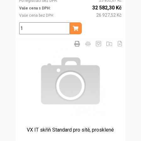
25 852,07 Kč
Po registraci bez DPH
32 582,30 Kč
Vaše cena s DPH
26 927,52 Kč
Vaše cena bez DPH
ks
Přidat do košíku
VX IT skříň Standard pro sítě, prosklené