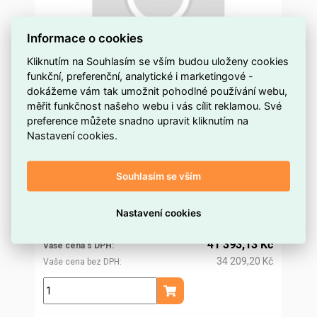
Informace o cookies
Kliknutím na Souhlasím se vším budou uloženy cookies
funkční, preferenční, analytické i marketingové -
dokážeme vám tak umožnit pohodlné používání webu,
VX IT skříň Standard pro sítě, prosklené
měřit funkčnost našeho webu i vás cílit reklamou. Své
preference můžete snadno upravit kliknutím na
na objednávku
Dostupnost EMAS
Nastavení cookies.
Rittal
Značka
5309190
Kód dodavatele
Souhlasím se vším
ELOSOS0859110
Kód EMAS
4028177945135
EAN
39 739,96 Kč
Nastavení cookies
Cena po
registraci
32 842,94 Kč
Po registraci bez DPH
41 393,13 Kč
Vaše cena s DPH
34 209,20 Kč
Vaše cena bez DPH
ks
Přidat do košíku