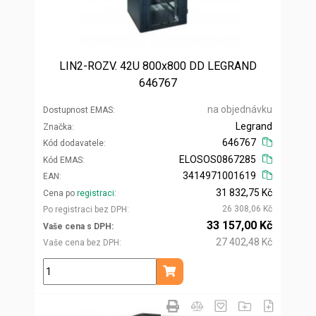
LIN2-ROZV. 42U 800x800 DD LEGRAND
646767
na objednávku
Dostupnost EMAS
Legrand
Značka
646767
Kód dodavatele
ELOSOS0867285
Kód EMAS
3414971001619
EAN
31 832,75 Kč
Cena po
registraci
26 308,06 Kč
Po registraci bez DPH
33 157,00 Kč
Vaše cena s DPH
27 402,48 Kč
Vaše cena bez DPH
ks
Přidat do košíku