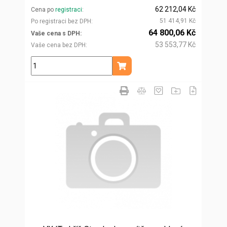
62 212,04 Kč
Cena po
registraci
51 414,91 Kč
Po registraci bez DPH
64 800,06 Kč
Vaše cena s DPH
53 553,77 Kč
Vaše cena bez DPH
ks
Přidat do košíku