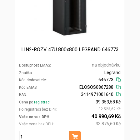
LIN2-ROZV. 47U 800x800 LEGRAND 646773
na objednávku
Dostupnost EMAS
Legrand
Značka
646773
Kód dodavatele
ELOSOS0867288
Kód EMAS
3414971001640
EAN
39 353,58 Kč
Cena po
registraci
32 523,62 Kč
Po registraci bez DPH
40 990,69 Kč
Vaše cena s DPH
33 876,60 Kč
Vaše cena bez DPH
ks
Přidat do košíku