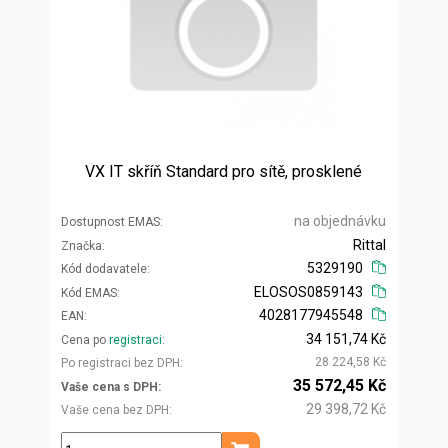
VX IT skříň Standard pro sítě, prosklené
na objednávku
Dostupnost EMAS
Rittal
Značka
5329190
Kód dodavatele
ELOSOS0859143
Kód EMAS
4028177945548
EAN
34 151,74 Kč
Cena po
registraci
28 224,58 Kč
Po registraci bez DPH
35 572,45 Kč
Vaše cena s DPH
29 398,72 Kč
Vaše cena bez DPH