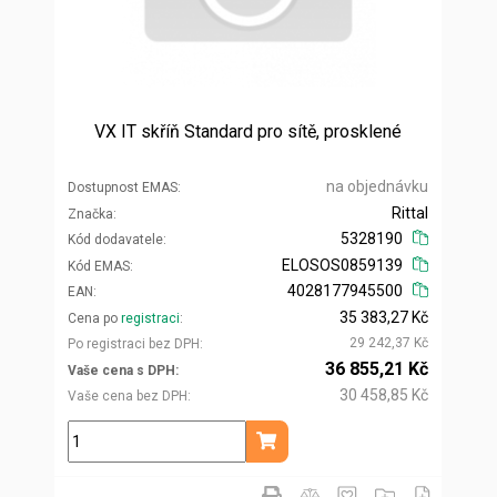
VX IT skříň Standard pro sítě, prosklené
na objednávku
Dostupnost EMAS
Rittal
Značka
5328190
Kód dodavatele
ELOSOS0859139
Kód EMAS
4028177945500
EAN
35 383,27 Kč
Cena po
registraci
29 242,37 Kč
Po registraci bez DPH
36 855,21 Kč
Vaše cena s DPH
30 458,85 Kč
Vaše cena bez DPH
ks
Přidat do košíku