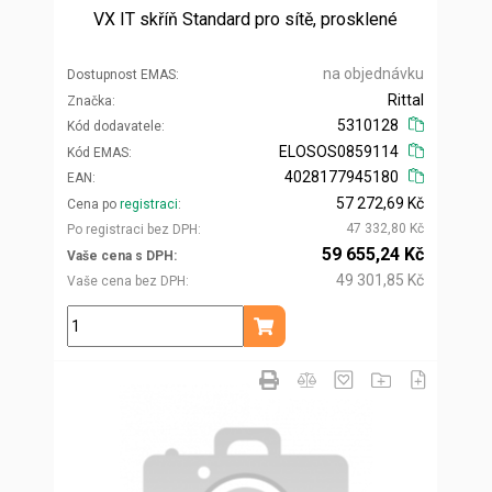
VX IT skříň Standard pro sítě, prosklené
na objednávku
Dostupnost EMAS
Rittal
Značka
5310128
Kód dodavatele
ELOSOS0859114
Kód EMAS
4028177945180
EAN
57 272,69 Kč
Cena po
registraci
47 332,80 Kč
Po registraci bez DPH
59 655,24 Kč
Vaše cena s DPH
49 301,85 Kč
Vaše cena bez DPH
ks
Přidat do košíku