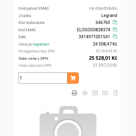
na objednávku
Dostupnost EMAS
Legrand
Značka
646760
Kód dodavatele
ELOSOS0828374
Kód EMAS
3414971001541
EAN
24 508,47 Kč
Cena po
registraci
20 254,93 Kč
Po registraci bez DPH
25 528,01 Kč
Vaše cena s DPH
21 097,53 Kč
Vaše cena bez DPH
ks
Přidat do košíku