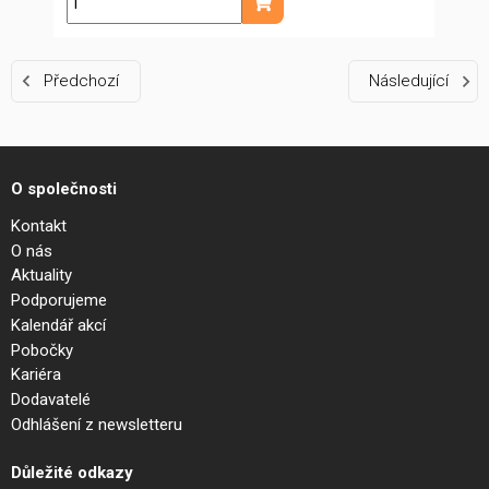
ks
Přidat do košíku
Předchozí
Následující
O společnosti
Kontakt
O nás
Aktuality
Podporujeme
Kalendář akcí
Pobočky
Kariéra
Dodavatelé
Odhlášení z newsletteru
Důležité odkazy