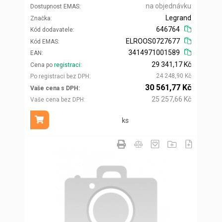
na objednávku
Dostupnost EMAS
Legrand
Značka
646764
Kód dodavatele
ELROOS0727677
Kód EMAS
3414971001589
EAN
29 341,17 Kč
Cena po
registraci
24 248,90 Kč
Po registraci bez DPH
30 561,77 Kč
Vaše cena s DPH
25 257,66 Kč
Vaše cena bez DPH
ks
Přidat do košíku