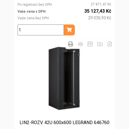
27 871,47 Kč
Po registraci bez DPH
35 127,43 Kč
Vaše cena s DPH
29 030,93 Kč
Vaše cena bez DPH
ks
Přidat do košíku
LIN2-ROZV. 42U 600x600 LEGRAND 646760