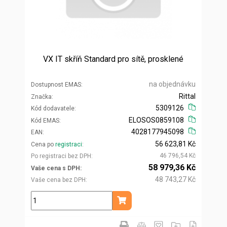
VX IT skříň Standard pro sítě, prosklené
na objednávku
Dostupnost EMAS
Rittal
Značka
5309126
Kód dodavatele
ELOSOS0859108
Kód EMAS
4028177945098
EAN
56 623,81 Kč
Cena po
registraci
46 796,54 Kč
Po registraci bez DPH
58 979,36 Kč
Vaše cena s DPH
48 743,27 Kč
Vaše cena bez DPH
ks
Přidat do košíku