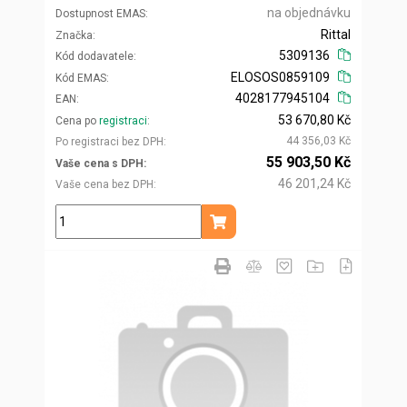
na objednávku
Dostupnost EMAS
Rittal
Značka
5309136
Kód dodavatele
ELOSOS0859109
Kód EMAS
4028177945104
EAN
53 670,80 Kč
Cena po
registraci
44 356,03 Kč
Po registraci bez DPH
55 903,50 Kč
Vaše cena s DPH
46 201,24 Kč
Vaše cena bez DPH
ks
Přidat do košíku