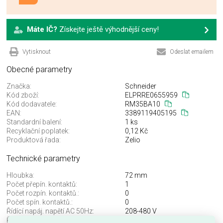
Máte IČ?
Získejte ještě výhodnější ceny!
Vytisknout
Odeslat emailem
Obecné parametry
Značka:
Schneider
Kód zboží:
ELPRRE0655959
Kód dodavatele:
RM35BA10
EAN:
3389119405195
Standardní balení:
1 ks
Recyklační poplatek:
0,12 Kč
Produktová řada:
Zelio
Technické parametry
Hloubka:
72 mm
Počet přepín. kontaktů:
1
Počet rozpín. kontaktů.:
0
Počet spín. kontaktů.:
0
Řídící napáj. napětí AC 50Hz:
208-480 V
Řídící napáj. napětí AC 60HZ:
208-480 V