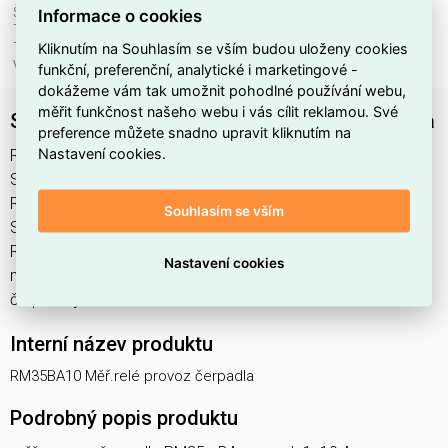
Šířka:
35 mm
Informace o cookies
Typ elektrického připojení:
šroubové připojení
Kliknutím na Souhlasím se vším budou uloženy cookies
Typ napájecího napětí:
AC
Výška:
90 mm
funkční, preferenční, analytické i marketingové -
dokážeme vám tak umožnit pohodlné používání webu,
měřit funkčnost našeho webu i vás cílit reklamou. Své
Schneider RM35BA10 Měř.relé provoz čerpadla
preference můžete snadno upravit kliknutím na
Nastavení cookies.
RM35BA10 Měř.relé provoz čerpadla najdete v kategoriích
Spínací a jistící přístroje, Relé, Relé pro sledování proudu,
Rozvodnice, výkonové spínací a jistící prvky, výrobce
Souhlasím se vším
Schneider, EAN 3389119405195, kód dodavatele
RM35BA10. Schneider RM35BA10 Měř.relé provoz čerpadla
Nastavení cookies
nabízíme od 1 ks. Kód EMAS RM35BA10 Měř.relé provoz
čerpadla je ELPRRE0655959.
Interní název produktu
RM35BA10 Měř.relé provoz čerpadla
Podrobný popis produktu