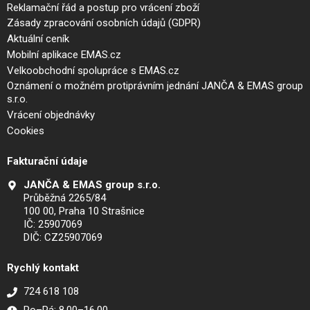
Reklamační řád a postup pro vrácení zboží
Zásady zpracování osobních údajů (GDPR)
Aktuální ceník
Mobilní aplikace EMAS.cz
Velkoobchodní spolupráce s EMAS.cz
Oznámení o možném protiprávním jednání JANČA & EMAS group
s.r.o.
Vrácení objednávky
Cookies
Fakturační údaje
JANČA & EMAS group s.r.o.
Průběžná 2265/84
100 00, Praha 10 Strašnice
IČ: 25907069
DIČ: CZ25907069
Rychlý kontakt
724 618 108
Po–Pá: 8.00–16.00