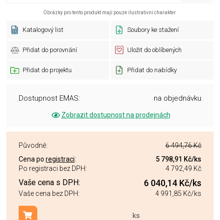
Obrázky pro tento produkt mají pouze ilustrativní charakter.
Katalogový list
Soubory ke stažení
Přidat do porovnání
Uložit do oblíbených
Přidat do projektu
Přidat do nabídky
Dostupnost EMAS:
na objednávku
Zobrazit dostupnost na prodejnách
Původně:
6 494,76 Kč
Cena po
registraci
:
5 798,91 Kč
/ks
Po registraci bez DPH:
4 792,49 Kč
Vaše cena s DPH:
6 040,14 Kč
/ks
Vaše cena bez DPH:
4 991,85 Kč
/ks
ks
Přidat do košíku