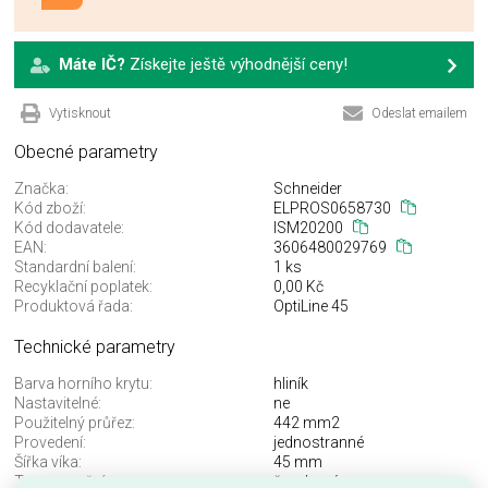
Máte IČ?
Získejte ještě výhodnější ceny!
Vytisknout
Odeslat emailem
Obecné parametry
Značka:
Schneider
Kód zboží:
ELPROS0658730
Kód dodavatele:
ISM20200
EAN:
3606480029769
Standardní balení:
1 ks
Recyklační poplatek:
0,00 Kč
Produktová řada:
OptiLine 45
Technické parametry
Barva horního krytu:
hliník
Nastavitelné:
ne
Použitelný průřez:
442 mm2
Provedení:
jednostranné
Šířka víka:
45 mm
Typ upevnění:
šroubové