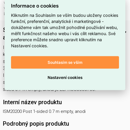
Vhodné pro montáž na podlahu:
ano
Informace o cookies
Vhodné pro stropní montáž:
ne
kabelový vstup:
POD
Kliknutím na Souhlasím se vším budou uloženy cookies
funkční, preferenční, analytické i marketingové -
dokážeme vám tak umožnit pohodlné používání webu,
Schneider ISM20200 Post 1-sided 0.7 m empty,
měřit funkčnost našeho webu i vás cílit reklamou. Své
anodized , obslužný sloupek
preference můžete snadno upravit kliknutím na
Nastavení cookies.
ISM20200 Post 1-sided 0.7 m empty, anodi najdete v
kategoriích Instalační sloupy, Sloupy, Úložné systémy, nosné
systémy a příslušenství, výrobce Schneider, EAN
Souhlasím se vším
3606480029769, kód dodavatele ISM20200. Schneider
ISM20200 Post 1-sided 0.7 m empty, anodized , obslužný
Nastavení cookies
sloupek nabízíme od 1 ks. Kód EMAS ISM20200 Post 1-
sided 0.7 m empty, anodi je ELPROS0658730.
Interní název produktu
ISM20200 Post 1-sided 0.7 m empty, anodi
Podrobný popis produktu