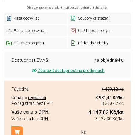
Obrázky pro tento produkt mají pouze ilustrativní charakter.
Katalogový list
Soubory ke stažení
Přidat do porovnání
Uložit do oblíbených
Přidat do projektu
Přidat do nabídky
Dostupnost EMAS:
na objednávku
Zobrazit dostupnost na prodejnách
Původně:
4 459,18 Kč
Cena po
registraci
:
3 981,41 Kč
/ks
Po registraci bez DPH:
3 290,42 Kč
Vaše cena s DPH:
4 147,03 Kč
/ks
Vaše cena bez DPH:
3 427,30 Kč
/ks
ks
Přidat do košíku