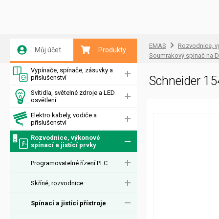
EMAS
Rozvodnice, vý
Můj účet
Produkty
Soumrakový spínač na D
Vypínače, spínače, zásuvky a
příslušenství
Schneider 15
Svítidla, světelné zdroje a LED
osvětlení
Elektro kabely, vodiče a
příslušenství
Rozvodnice, výkonové
spínací a jistící prvky
Programovatelné řízení PLC
Skříně, rozvodnice
Spínací a jistící přístroje