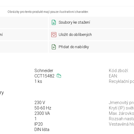
Obrázky pro tento produkt mají pouze ilustrativní charakter.
Soubory ke stažení
ní
Uložit do oblíbených
Přidat do nabídky
Schneider
Kód zboží:
CCT15482
EAN:
1 ks
Recyklační po
ry
230 V
Jmenovitý pr
50-60 Hz
Krytí (IP) svě
2300 VA
Max. žárovko
1
Rozsah nasta
IP20
Vestavěná hl
DIN lišta