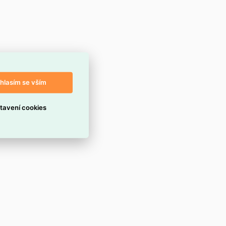
hlasím se vším
tavení cookies