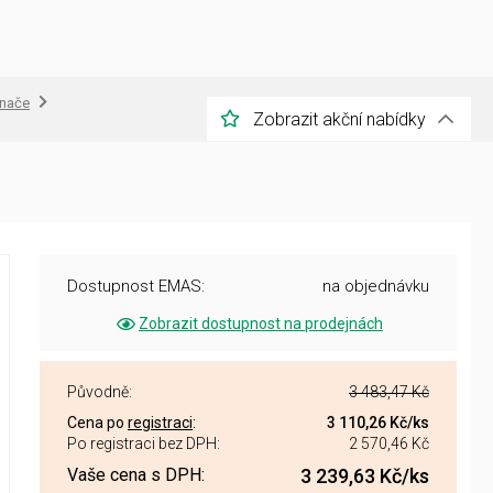
nače
Zobrazit akční nabídky
Dostupnost EMAS:
na objednávku
Zobrazit dostupnost na prodejnách
Původně:
3 483,47 Kč
Cena po
registraci
:
3 110,26 Kč
/ks
Po registraci bez DPH:
2 570,46 Kč
Vaše cena s DPH:
3 239,63 Kč
/ks