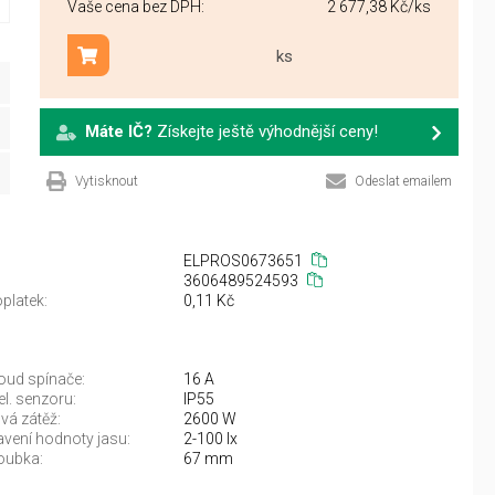
Vaše cena bez DPH:
2 677,38 Kč
/ks
ks
Přidat do košíku
Máte IČ?
Získejte ještě výhodnější ceny!
Vytisknout
Odeslat emailem
ELPROS0673651
3606489524593
platek:
0,11 Kč
oud spínače:
16 A
tel. senzoru:
IP55
vá zátěž:
2600 W
vení hodnoty jasu:
2-100 lx
oubka:
67 mm