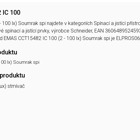
 IC 100
 100 lx) Soumrak spi najdete v kategoriích Spínací a jistící pří
é spínací a jistící prvky, výrobce Schneider, EAN 36064895245
ód EMAS CCT15482 IC 100 (2 - 100 lx) Soumrak spi je ELPROS0
oduktu
100 lx) Soumrak spi
 produktu
lux) stmívač