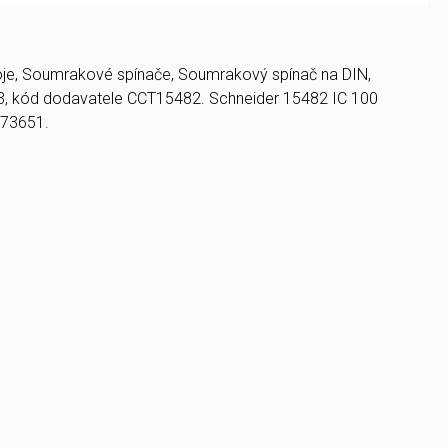
stroje, Soumrakové spínače, Soumrakový spínač na DIN,
93, kód dodavatele CCT15482. Schneider 15482 IC 100
673651.