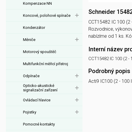
Kompenzace NN
Schneider 15482
Koncové, polohové spínače
CCT15482 IC 100 (2 -
Kondenzátor
Rozvodnice, výkonov
nabízíme od 1 ks. K
Měniče
Interní název pr
Motorový spouštěč
CCT15482 IC 100 (2 - 
Multifunkční měřicí přístroj
Podrobný popis
Odpínače
Acti9 IC100 (2 - 100 
Opticko-akustické
signalizační zařízení
Ovládací hlavice
Pojistky
Pomocné kontakty