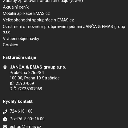
Zásady zpracování osobních údajů (GDPR)
Aktuální ceník
Mobilní aplikace EMAS.cz
Velkoobchodní spolupráce s EMAS.cz
Oznámení o možném protiprávním jednání JANČA & EMAS group
s.r.o.
Vrácení objednávky
Cookies
Fakturační údaje
JANČA & EMAS group s.r.o.
Průběžná 2265/84
100 00, Praha 10 Strašnice
IČ: 25907069
DIČ: CZ25907069
Rychlý kontakt
724 618 108
Po–Pá: 8.00–16.00
eshop@emas.cz