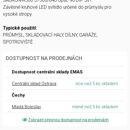
SAURON-R300 37500/840 optic 90 DIP 3v1
Závěsné kruhové LED svítidlo určené do průmyslu pro
vysoké stropy.
Typické použití:
PRŮMYSL, SKLADOVACÍ HALY, DÍLNY, GARÁŽE,
SPOTROVIŠTĚ
DOSTUPNOST NA PRODEJNÁCH
Dostupnost centrální sklady EMAS
Centrální sklad Ostrava
více než 5 ks skladem
Čechy
Mladá Boleslav
méně než 5 ks skladem
Zobrazit přesnou dostupnost na prodejnách