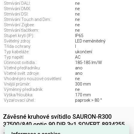
Stmívání DALI:
ne
Stmívání DMX:
ne
Stmívání DSI:
ne
Stmívání Touch and Dim:
ne
Stmívání Zigbee:
ne
Stmívání tlačítkem:
ne
Stupeň krytí (IP):
IP65
Světelný zdroj:
LED neměnitelný
Třída ochrany:
I
Typ kabeláže:
ukončení
Typ napětí:
AC
Účinnost svítidla.:
185-185 lm/W
Včetně předřadníku:
ano
Včetně svět. zdroje:
ano
Vhodné pro nouzové osvětlení:
ne
Vnější průměr:
300 mm
Výměnný předřadník:
ne
Výška/hloubka:
170 mm
Vyzařovací úhel.:
paprsek > 80 °
Závěsné kruhové svítidlo SAURON-R300
37500/840 optic 90 DIP 3v1 SOVERT 8934255
Informace o cookies