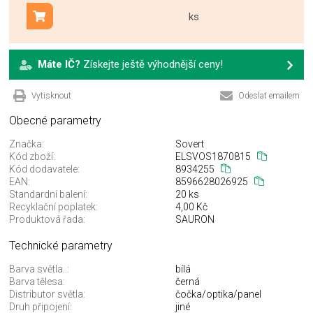
ks
Přidat do košíku
Máte IČ?
Získejte ještě výhodnější ceny!
Vytisknout
Odeslat emailem
Obecné parametry
Značka:
Sovert
Kód zboží:
ELSVOS1870815
Kód dodavatele:
8934255
EAN:
8596628026925
Standardní balení:
20 ks
Recyklační poplatek:
4,00 Kč
Produktová řada:
SAURON
Technické parametry
Barva světla..:
bílá
Barva tělesa:
černá
Distributor světla:
čočka/optika/panel
Druh připojení:
jiné