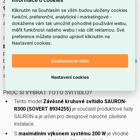
Závěsné kruhové svítidlo
SAURON-R300 37500/840 optic
90 DIP 3v1 SOVERT
(
EAN 8596628026925
) v černém
Kliknutím na Souhlasím se vším budou uloženy cookies
hliníkovém provedení nabízí průměr
300 mm
, výšku
170 mm
funkční, preferenční, analytické i marketingové -
dokážeme vám tak umožnit pohodlné používání webu,
a systémový výkon
200 W
.
měřit funkčnost našeho webu i vás cílit reklamou. Své
preference můžete snadno upravit kliknutím na
Integrovaný neměnitelný LED zdroj
včetně proudového
Nastavení cookies.
předřadníku
poskytuje účinnost
185 lm/W
při nominálním
proudu
833–909 mA
, s bílým světlem a indexem podání
barev
CRI 80–89
, krytím
IP65
, mechanickou ochranou
IK08
a
Souhlasím se vším
fotobiologickou bezpečností
RG1
; rozložení světla je
symetrické s paprskem >
80°
a napětím
220–240 V
.
Nastavení cookies
PROČ SI VYBRAT TOTO SVÍTIDLO?
Tento model
Závěsné kruhové svítidlo SAURON-
R300 (SOVERT 8934255)
je součástí produktové řady
SAURON a je určen pro designově náročné závěsné
instalace.
S
maximálním výkonem systému 200 W
je vhodné