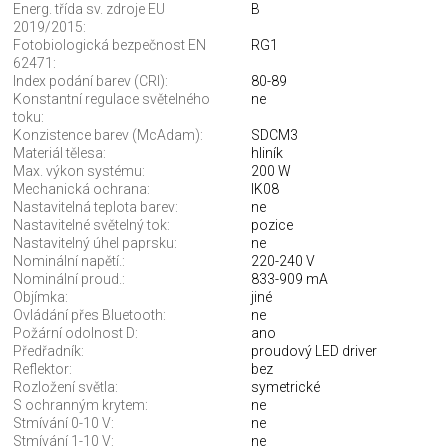
Energ. třída sv. zdroje EU
B
2019/2015:
Fotobiologická bezpečnost EN
RG1
62471:
Index podání barev (CRI):
80-89
Konstantní regulace světelného
ne
toku:
Konzistence barev (McAdam):
SDCM3
Materiál tělesa:
hliník
Max. výkon systému:
200 W
Mechanická ochrana:
IK08
Nastavitelná teplota barev:
ne
Nastavitelné světelný tok:
pozice
Nastavitelný úhel paprsku:
ne
Nominální napětí.:
220-240 V
Nominální proud.:
833-909 mA
Objímka:
jiné
Ovládání přes Bluetooth:
ne
Požární odolnost D:
ano
Předřadník:
proudový LED driver
Reflektor:
bez
Rozložení světla:
symetrické
S ochranným krytem:
ne
Stmívání 0-10 V:
ne
Stmívání 1-10 V:
ne