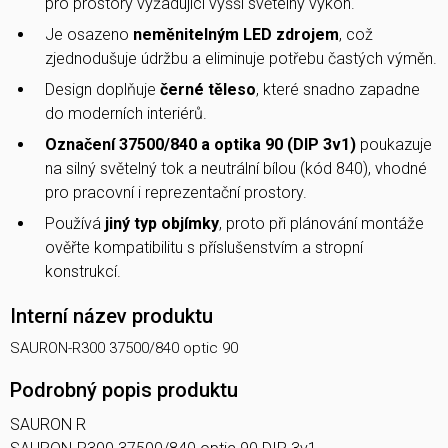
pro prostory vyžadující vyšší světelný výkon.
Je osazeno
neměnitelným LED zdrojem
, což
zjednodušuje údržbu a eliminuje potřebu častých výměn.
Design doplňuje
černé těleso
, které snadno zapadne
do moderních interiérů.
Označení 37500/840 a optika 90 (DIP 3v1)
poukazuje
na silný světelný tok a neutrální bílou (kód 840), vhodné
pro pracovní i reprezentační prostory.
Používá
jiný typ objímky
, proto při plánování montáže
ověřte kompatibilitu s příslušenstvím a stropní
konstrukcí.
Interní název produktu
SAURON-R300 37500/840 optic 90
Podrobný popis produktu
SAURON R