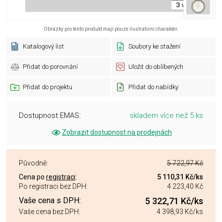
Obrázky pro tento produkt mají pouze ilustrativní charakter.
Katalogový list
Soubory ke stažení
Přidat do porovnání
Uložit do oblíbených
Přidat do projektu
Přidat do nabídky
Dostupnost EMAS:
skladem více než 5 ks
Zobrazit dostupnost na prodejnách
Původně:
5 722,97 Kč
Cena po
registraci
:
5 110,31 Kč
/ks
Po registraci bez DPH:
4 223,40 Kč
Vaše cena s DPH:
5 322,71 Kč
/ks
Vaše cena bez DPH:
4 398,93 Kč
/ks