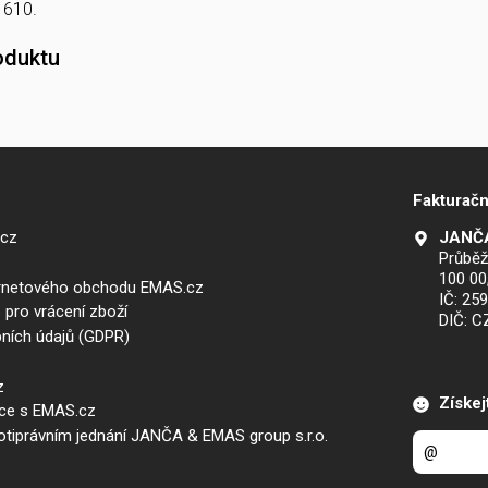
1610.
oduktu
Fakturačn
.cz
JANČA
Průběž
100 00
ernetového obchodu EMAS.cz
IČ: 25
 pro vrácení zboží
DIČ: 
ních údajů (GDPR)
z
Získej
áce s EMAS.cz
iprávním jednání JANČA & EMAS group s.r.o.