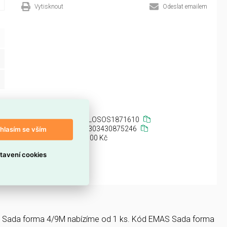
Vytisknout
Odeslat emailem
ELOSOS1871610
3303430875246
hlasím se vším
platek:
0,00 Kč
tavení cookies
. Sada forma 4/9M nabízíme od 1 ks. Kód EMAS Sada forma