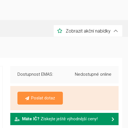
Zobrazit akční nabídky
Dostupnost EMAS:
Nedostupné online
Poslat dotaz
Máte IČ?
Získejte ještě výhodnější ceny!