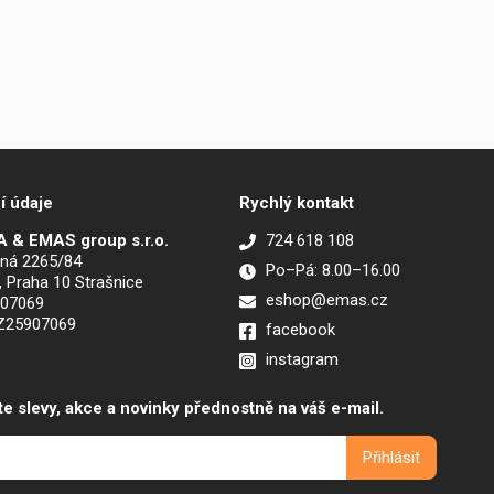
í údaje
Rychlý kontakt
 & EMAS group s.r.o.
724 618 108
ná 2265/84
Po–Pá: 8.00–16.00
, Praha 10 Strašnice
eshop@emas.cz
907069
CZ25907069
facebook
instagram
te slevy, akce a novinky přednostně na váš e-mail.