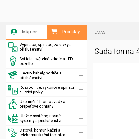
Můj účet
Produkty
EMAS
Vypínače, spínače, zásuvky a
příslušenství
Sada forma 
Svítidla, světelné zdroje a LED
osvětlení
Elektro kabely, vodiče a
příslušenství
Rozvodnice, výkonové spínací
a jistící prvky
Uzemnění, hromosvody a
přepěťové ochrany
Úložné systémy, nosné
systémy a příslušenství
Datová, komunikační a
telekomunikační technika