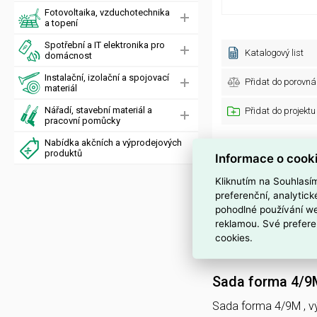
Fotovoltaika, vzduchotechnika
a topení
Spotřební a IT elektronika pro
Katalogový list
domácnost
Instalační, izolační a spojovací
Přidat do porovná
materiál
Nářadí, stavební materiál a
Přidat do projektu
pracovní pomůcky
Obecné parametry
Nabídka akčních a výprodejových
produktů
Informace o cook
Značka:
Kód dodavatele:
Kliknutím na Souhlasí
Standardní balení:
preferenční, analytic
pohodlné používání we
Technické paramet
reklamou. Své prefere
cookies.
Značka:
Sada forma 4/9
Sada forma 4/9M , v