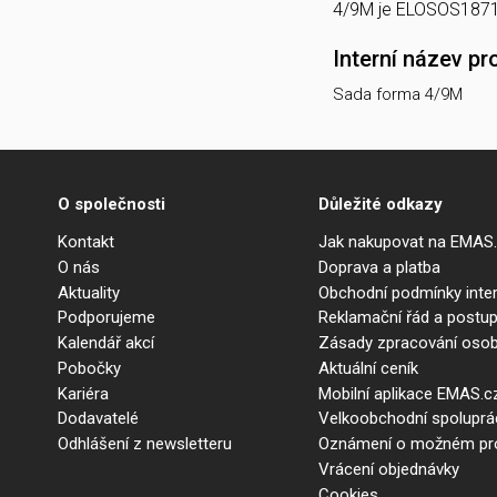
4/9M je ELOSOS187
Interní název pr
Sada forma 4/9M
O společnosti
Důležité odkazy
Kontakt
Jak nakupovat na EMAS
O nás
Doprava a platba
Aktuality
Obchodní podmínky int
Podporujeme
Reklamační řád a postup
Kalendář akcí
Zásady zpracování osob
Pobočky
Aktuální ceník
Kariéra
Mobilní aplikace EMAS.c
Dodavatelé
Velkoobchodní spolupr
Odhlášení z newsletteru
Oznámení o možném prot
Vrácení objednávky
Cookies