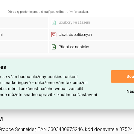
Obrázky pro tento produkt mají pouze ilustrativní charakter.
Soubory ke stažení
ní
Uložit do oblíbených
Přidat do nabídky
ies
Schneider
Kód zboží:
87524
EAN:
Sou
m se vším budou uloženy cookies funkční,
1 ks
Recyklační po
ké i marketingové - dokážeme vám tak umožnit
bu, měřit funkčnost našeho webu i vás cílit
Nas
ry
nce můžete snadno upravit kliknutím na Nastavení
Schneider
M
ýrobce Schneider, EAN 3303430875246, kód dodavatele 87524