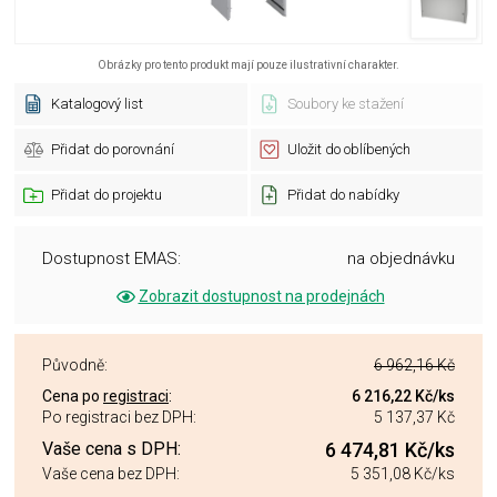
Obrázky pro tento produkt mají pouze ilustrativní charakter.
Katalogový list
Soubory ke stažení
Přidat do porovnání
Uložit do oblíbených
Přidat do projektu
Přidat do nabídky
Dostupnost EMAS:
na objednávku
Zobrazit dostupnost na prodejnách
Původně:
6 962,16 Kč
Cena po
registraci
:
6 216,22 Kč
/ks
Po registraci bez DPH:
5 137,37 Kč
Vaše cena s DPH:
6 474,81 Kč
/ks
Vaše cena bez DPH:
5 351,08 Kč
/ks