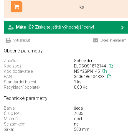
ks
Přidat do košíku
Máte IČ?
Získejte ještě výhodnější ceny!
Vytisknout
Odeslat emailem
Obecné parametry
Značka:
Schneider
Kód zboží:
ELOSOS1872144
Kód dodavatele:
NSY2SPN145
EAN:
3606486104323
Standardní balení:
1 ks
Recyklační poplatek:
0,00 Kč
Technické parametry
Barva:
šedá
Číslo RAL:
7035
Materiál:
ocel
Se zámkem:
ne
Šířka:
500 mm