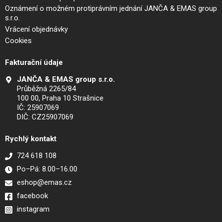
Oznámení o možném protiprávním jednání JANČA & EMAS group
s.r.o.
Vrácení objednávky
Cookies
Fakturační údaje
JANČA & EMAS group s.r.o.
Průběžná 2265/84
100 00, Praha 10 Strašnice
IČ: 25907069
DIČ: CZ25907069
Rychlý kontakt
724 618 108
Po–Pá: 8.00–16.00
eshop@emas.cz
facebook
instagram