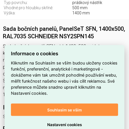
Typ povrchu:
práškový nástřik
Vhodné pro hloubku skříně:
500 mm
Výška:
1400 mm
Sada bočních panelů, PanelSeT SFN, 1400x500,
RAL7035 SCHNEIDER NSY2SPN145
Sada bočních panelů SFN, std. 1400x500 najdete v
kategoriích Skříně, rozvodnice, Příslušenství pro skříně a
Informace o cookies
rozvaděče, Bočnice, Rozvodnice, výkonové spínací a jistící
Kliknutím na Souhlasím se vším budou uloženy cookies
prvky, výrobce Schneider, EAN 3606486104323, kód
funkční, preferenční, analytické i marketingové -
dodavatele NSY2SPN145. Sada bočních panelů, PanelSeT
dokážeme vám tak umožnit pohodlné používání webu,
SFN, 1400x500, RAL7035 SCHNEIDER NSY2SPN145
měřit funkčnost našeho webu i vás cílit reklamou. Své
preference můžete snadno upravit kliknutím na
nabízíme od 1 ks. Kód EMAS Sada bočních panelů SFN, std.
Nastavení cookies.
1400x500 je ELOSOS1872144.
Interní název produktu
Souhlasím se vším
Sada bočních panelů SFN, std. 1400x500
Nastavení cookies
Podrobný popis produktu