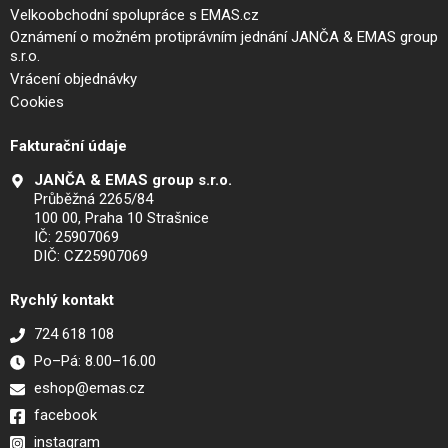
Velkoobchodní spolupráce s EMAS.cz
Oznámení o možném protiprávním jednání JANČA & EMAS group
s.r.o.
Vrácení objednávky
Cookies
Fakturační údaje
JANČA & EMAS group s.r.o.
Průběžná 2265/84
100 00, Praha 10 Strašnice
IČ: 25907069
DIČ: CZ25907069
Rychlý kontakt
724 618 108
Po–Pá: 8.00–16.00
eshop@emas.cz
facebook
instagram