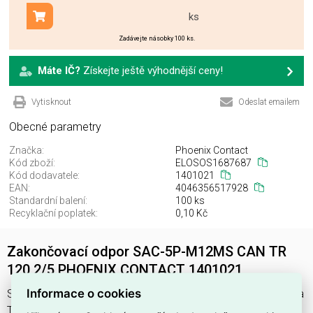
ks
Přidat do košíku
Zadávejte násobky 100 ks.
Máte IČ?
Získejte ještě výhodnější ceny!
Vytisknout
Odeslat emailem
Obecné parametry
Značka:
Phoenix Contact
Kód zboží:
ELOSOS1687687
Kód dodavatele:
1401021
EAN:
4046356517928
Standardní balení:
100 ks
Recyklační poplatek:
0,10 Kč
Zakončovací odpor SAC-5P-M12MS CAN TR
120 2/5 PHOENIX CONTACT 1401021
Informace o cookies
SAC-5P-M12MS CAN TR 120 2/5 najdete v kategoriích SAT a
TV technika, Odporová zátěž, Spotřební a IT elektronika pro