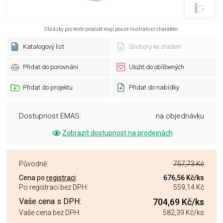
Obrázky pro tento produkt mají pouze ilustrativní charakter.
Katalogový list
Soubory ke stažení
Přidat do porovnání
Uložit do oblíbených
Přidat do projektu
Přidat do nabídky
Dostupnost EMAS:
na objednávku
Zobrazit dostupnost na prodejnách
Původně:
757,73 Kč
Cena po
registraci
:
676,56 Kč
/ks
Po registraci bez DPH:
559,14 Kč
Vaše cena s DPH:
704,69 Kč
/ks
Vaše cena bez DPH:
582,39 Kč
/ks