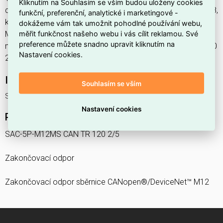
Kliknutím na Souhlasím se vším budou uloženy cookies
domácnost, výrobce Phoenix Contact, EAN 4046356517928,
funkční, preferenční, analytické i marketingové -
kód dodavatele 1401021. Zakončovací odpor SAC-5P-
dokážeme vám tak umožnit pohodlné používání webu,
měřit funkčnost našeho webu i vás cílit reklamou. Své
M12MS CAN TR 120 2/5 PHOENIX CONTACT 1401021
preference můžete snadno upravit kliknutím na
nabízíme od 100 ks. Kód EMAS SAC-5P-M12MS CAN TR 120
Nastavení cookies.
2/5 je ELOSOS1687687.
Interní název produktu
Souhlasím se vším
SAC-5P-M12MS CAN TR 120 2/5
Nastavení cookies
Podrobný popis produktu
SAC-5P-M12MS CAN TR 120 2/5
Zakončovací odpor
Zakončovací odpor sběrnice CANopen®/DeviceNet™ M12