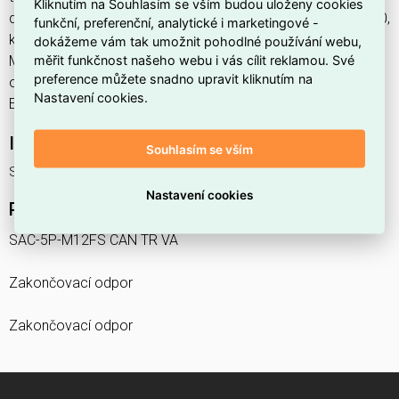
Kliknutím na Souhlasím se vším budou uloženy cookies
domácnost, výrobce Phoenix Contact, EAN 4046356669030,
funkční, preferenční, analytické i marketingové -
kód dodavatele 1403810. Zakončovací odpor SAC-5P-
dokážeme vám tak umožnit pohodlné používání webu,
měřit funkčnost našeho webu i vás cílit reklamou. Své
M12FS CAN TR VA PHOENIX CONTACT 1403810 nabízíme
preference můžete snadno upravit kliknutím na
od 50 ks. Kód EMAS SAC-5P-M12FS CAN TR VA je
Nastavení cookies.
ELOSOS1688062.
Interní název produktu
Souhlasím se vším
SAC-5P-M12FS CAN TR VA
Nastavení cookies
Podrobný popis produktu
SAC-5P-M12FS CAN TR VA
Zakončovací odpor
Zakončovací odpor