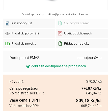
Obrázky pro tento produkt mají pouze ilustrativní charakter.
Katalogový list
Soubory ke stažení
Přidat do porovnání
Uložit do oblíbených
Přidat do projektu
Přidat do nabídky
Dostupnost EMAS:
na objednávku
Zobrazit dostupnost na prodejnách
Původně:
870,07 Kč
Cena po
registraci
:
776,87 Kč
/ks
Po registraci bez DPH:
642,04 Kč
Vaše cena s DPH:
809,18 Kč
/ks
Vaše cena bez DPH:
668,74 Kč
/ks