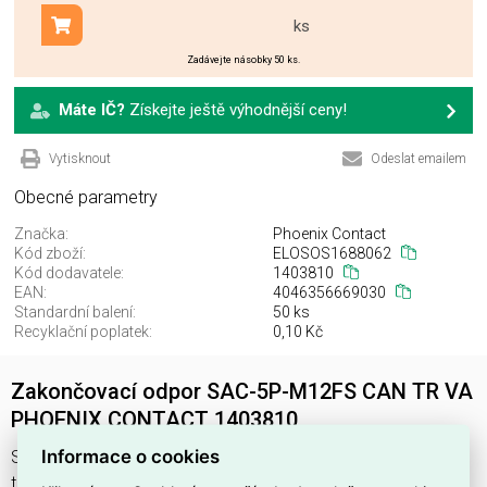
ks
Přidat do košíku
Zadávejte násobky 50 ks.
Máte IČ?
Získejte ještě výhodnější ceny!
Vytisknout
Odeslat emailem
Obecné parametry
Značka:
Phoenix Contact
Kód zboží:
ELOSOS1688062
Kód dodavatele:
1403810
EAN:
4046356669030
Standardní balení:
50 ks
Recyklační poplatek:
0,10 Kč
Zakončovací odpor SAC-5P-M12FS CAN TR VA
PHOENIX CONTACT 1403810
Informace o cookies
SAC-5P-M12FS CAN TR VA najdete v kategoriích SAT a TV
technika, Odporová zátěž, Spotřební a IT elektronika pro