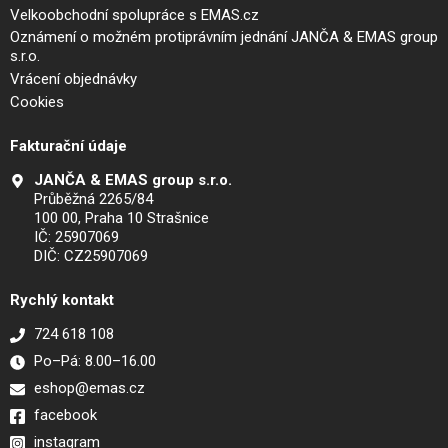
Velkoobchodní spolupráce s EMAS.cz
Oznámení o možném protiprávním jednání JANČA & EMAS group
s.r.o.
Vrácení objednávky
Cookies
Fakturační údaje
JANČA & EMAS group s.r.o.
Průběžná 2265/84
100 00, Praha 10 Strašnice
IČ: 25907069
DIČ: CZ25907069
Rychlý kontakt
724 618 108
Po–Pá: 8.00–16.00
eshop@emas.cz
facebook
instagram