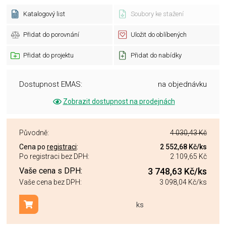
Katalogový list
Soubory ke stažení
Přidat do porovnání
Uložit do oblíbených
Přidat do projektu
Přidat do nabídky
Dostupnost EMAS:
na objednávku
Zobrazit dostupnost na prodejnách
Původně:
4 030,43 Kč
Cena po
registraci
:
2 552,68 Kč
/ks
Po registraci bez DPH:
2 109,65 Kč
Vaše cena s DPH:
3 748,63 Kč
/ks
Vaše cena bez DPH:
3 098,04 Kč
/ks
ks
Přidat do košíku