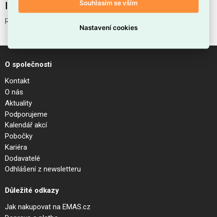
Souhlasím se vším
Interní název produktu
RUDY AP2 SQUARE NERO
Nastavení cookies
O společnosti
Kontakt
O nás
Aktuality
Podporujeme
Kalendář akcí
Pobočky
Kariéra
Dodavatelé
Odhlášení z newsletteru
Důležité odkazy
Jak nakupovat na EMAS.cz