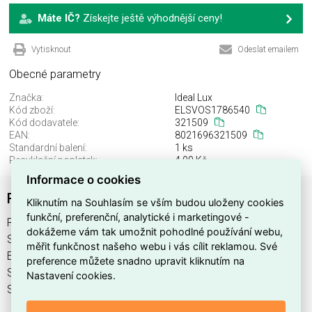
Máte IČ?
Získejte ještě výhodnější ceny!
Vytisknout
Odeslat emailem
Obecné parametry
Značka:
Ideal Lux
Kód zboží:
ELSVOS1786540
Kód dodavatele:
321509
EAN:
8021696321509
Standardní balení:
1 ks
Recyklační poplatek:
4,00 Kč
Informace o cookies
RUDY AP2 SQUARE NERO
Kliknutím na Souhlasím se vším budou uloženy cookies
funkční, preferenční, analytické i marketingové -
RUDY AP2 SQUARE NERO najdete v kategoriích Svítidla,
dokážeme vám tak umožnit pohodlné používání webu,
Svítidla, světelné zdroje a LED osvětlení, výrobce Ideal Lux,
měřit funkčnost našeho webu i vás cílit reklamou. Své
EAN 8021696321509, kód dodavatele 321509. RUDY AP2
preference můžete snadno upravit kliknutím na
SQUARE NERO nabízíme od 1 ks. Kód EMAS RUDY AP2
Nastavení cookies.
SQUARE NERO je ELSVOS1786540.