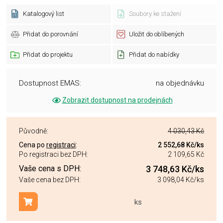
Katalogový list
Soubory ke stažení
Přidat do porovnání
Uložit do oblíbených
Přidat do projektu
Přidat do nabídky
Dostupnost EMAS:
na objednávku
Zobrazit dostupnost na prodejnách
Původně:
4 030,43 Kč
Cena po
registraci
:
2 552,68 Kč
/ks
Po registraci bez DPH:
2 109,65 Kč
Vaše cena s DPH:
3 748,63 Kč
/ks
Vaše cena bez DPH:
3 098,04 Kč
/ks
ks
Přidat do košíku