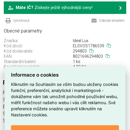
Máte IČ?
Získejte ještě výhodnější ceny!
Vytisknout
Odeslat emailem
Obecné parametry
Značka:
Ideal Lux
Kód zboží:
ELSVOS1786539
Kód dodavatele:
294803
EAN:
8021696294803
Standardní balení:
1 ks
Recyklační poplatek:
4,00 Kč
Informace o cookies
RUDY AP2 SQUARE BIANCO
Kliknutím na Souhlasím se vším budou uloženy cookies
funkční, preferenční, analytické i marketingové -
RUDY AP2 SQUARE BIANCO najdete v kategoriích Svítidla,
dokážeme vám tak umožnit pohodlné používání webu,
Svítidla, světelné zdroje a LED osvětlení, výrobce Ideal Lux,
měřit funkčnost našeho webu i vás cílit reklamou. Své
EAN 8021696294803, kód dodavatele 294803. RUDY AP2
preference můžete snadno upravit kliknutím na
SQUARE BIANCO nabízíme od 1 ks. Kód EMAS RUDY AP2
Nastavení cookies.
SQUARE BIANCO je ELSVOS1786539.