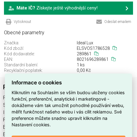
Máte IČ?
Získejte ještě výhodnější ceny!
Vytisknout
Odeslat emailem
Obecné parametry
Značka:
Ideal Lux
Kód zboží:
ELSVOS1786528
Kód dodavatele:
289861
EAN:
8021696289861
Standardní balení:
1 ks
Recyklační poplatek:
0,00 Kč
Informace o cookies
RUBBER VETRO D15 TRASPARENTE
Kliknutím na Souhlasím se vším budou uloženy cookies
RUBBER VETRO D15 TRASPARENTE najdete v kategoriích
funkční, preferenční, analytické i marketingové -
Svítidla, Svítidla, světelné zdroje a LED osvětlení, výrobce
dokážeme vám tak umožnit pohodlné používání webu,
měřit funkčnost našeho webu i vás cílit reklamou. Své
Ideal Lux, EAN 8021696289861, kód dodavatele 289861.
preference můžete snadno upravit kliknutím na
RUBBER VETRO D15 TRASPARENTE nabízíme od 1 ks. Kód
Nastavení cookies.
EMAS RUBBER VETRO D15 TRASPARENTE je
ELSVOS1786528.