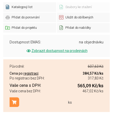
Katalogový list
Soubory ke stažení
Přidat do porovnání
Uložit do oblíbených
Přidat do projektu
Přidat do nabídky
Dostupnost EMAS:
na objednávku
Zobrazit dostupnost na prodejnách
Původně:
607,63 Kč
Cena po
registraci
:
384,57 Kč
/ks
Po registraci bez DPH:
317,83 Kč
Vaše cena s DPH:
565,09 Kč
/ks
Vaše cena bez DPH:
467,02 Kč
/ks
ks
Přidat do košíku