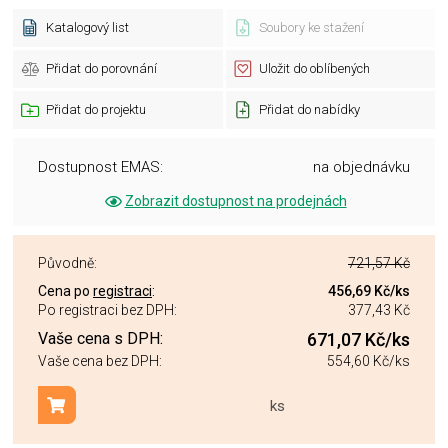
Katalogový list
Soubory ke stažení
Přidat do porovnání
Uložit do oblíbených
Přidat do projektu
Přidat do nabídky
Dostupnost EMAS:
na objednávku
Zobrazit dostupnost na prodejnách
Původně:
721,57 Kč
Cena po
registraci
:
456,69 Kč
/ks
Po registraci bez DPH:
377,43 Kč
Vaše cena s DPH:
671,07 Kč
/ks
Vaše cena bez DPH:
554,60 Kč
/ks
ks
Přidat do košíku