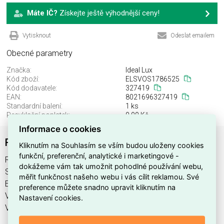
Máte IČ?
Získejte ještě výhodnější ceny!
Vytisknout
Odeslat emailem
Obecné parametry
Značka:
Ideal Lux
Kód zboží:
ELSVOS1786525
Kód dodavatele:
327419
EAN:
8021696327419
Standardní balení:
1 ks
Recyklační poplatek:
0,00 Kč
Informace o cookies
RUBBER VETRO D15 AMBRA
Kliknutím na Souhlasím se vším budou uloženy cookies
funkční, preferenční, analytické i marketingové -
RUBBER VETRO D15 AMBRA najdete v kategoriích Svítidla,
dokážeme vám tak umožnit pohodlné používání webu,
Svítidla, světelné zdroje a LED osvětlení, výrobce Ideal Lux,
měřit funkčnost našeho webu i vás cílit reklamou. Své
EAN 8021696327419, kód dodavatele 327419. RUBBER
preference můžete snadno upravit kliknutím na
VETRO D15 AMBRA nabízíme od 1 ks. Kód EMAS RUBBER
Nastavení cookies.
VETRO D15 AMBRA je ELSVOS1786525.