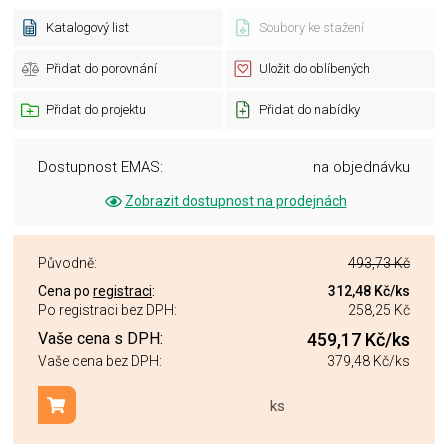
Katalogový list
Soubory ke stažení
Přidat do porovnání
Uložit do oblíbených
Přidat do projektu
Přidat do nabídky
Dostupnost EMAS:
na objednávku
Zobrazit dostupnost na prodejnách
Původně:
493,73 Kč
Cena po
registraci
:
312,48 Kč
/ks
Po registraci bez DPH:
258,25 Kč
Vaše cena s DPH:
459,17 Kč
/ks
Vaše cena bez DPH:
379,48 Kč
/ks
ks
Přidat do košíku