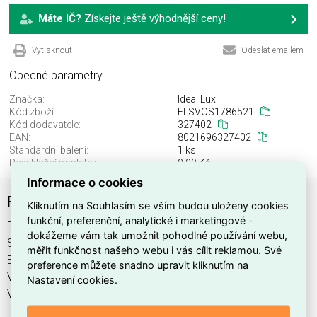
Máte IČ?
Získejte ještě výhodnější ceny!
Vytisknout
Odeslat emailem
Obecné parametry
Značka:
Ideal Lux
Kód zboží:
ELSVOS1786521
Kód dodavatele:
327402
EAN:
8021696327402
Standardní balení:
1 ks
Recyklační poplatek:
0,00 Kč
Informace o cookies
RUBBER VETRO D10 AMBRA
Kliknutím na Souhlasím se vším budou uloženy cookies
funkční, preferenční, analytické i marketingové -
RUBBER VETRO D10 AMBRA najdete v kategoriích Svítidla,
dokážeme vám tak umožnit pohodlné používání webu,
Svítidla, světelné zdroje a LED osvětlení, výrobce Ideal Lux,
měřit funkčnost našeho webu i vás cílit reklamou. Své
EAN 8021696327402, kód dodavatele 327402. RUBBER
preference můžete snadno upravit kliknutím na
VETRO D10 AMBRA nabízíme od 1 ks. Kód EMAS RUBBER
Nastavení cookies.
VETRO D10 AMBRA je ELSVOS1786521.