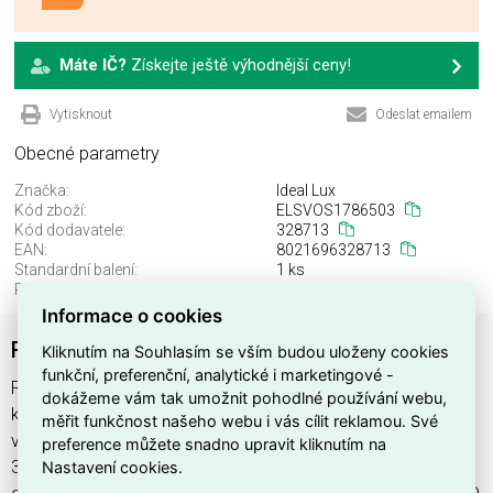
Máte IČ?
Získejte ještě výhodnější ceny!
Vytisknout
Odeslat emailem
Obecné parametry
Značka:
Ideal Lux
Kód zboží:
ELSVOS1786503
Kód dodavatele:
328713
EAN:
8021696328713
Standardní balení:
1 ks
Recyklační poplatek:
0,00 Kč
Informace o cookies
ROSONE LINEARE ALL IN 4 LUCI CROMO
Kliknutím na Souhlasím se vším budou uloženy cookies
funkční, preferenční, analytické i marketingové -
ROSONE LINEARE ALL IN 4 LUCI CROMO najdete v
dokážeme vám tak umožnit pohodlné používání webu,
kategoriích Svítidla, Svítidla, světelné zdroje a LED osvětlení,
měřit funkčnost našeho webu i vás cílit reklamou. Své
výrobce Ideal Lux, EAN 8021696328713, kód dodavatele
preference můžete snadno upravit kliknutím na
Nastavení cookies.
328713. ROSONE LINEARE ALL IN 4 LUCI CROMO nabízíme