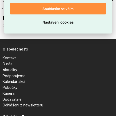
od 1 ks. Kód EMAS ROSONE LINEARE ALL IN 4 LUCI CROMO
je ELSVOS1786503.
Souhlasím se vším
Interní název produktu
Nastavení cookies
ROSONE LINEARE ALL IN 4 LUCI CROMO
O společnosti
Kontakt
O nás
Aktuality
Podporujeme
Kalendář akcí
Pobočky
Kariéra
Dodavatelé
Odhlášení z newsletteru