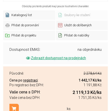
Obrázky pro tento produkt mají pouze ilustrativní charakter.
Katalogový list
Soubory ke stažení
Přidat do porovnání
Uložit do oblíbených
Přidat do projektu
Přidat do nabídky
Dostupnost EMAS:
na objednávku
Zobrazit dostupnost na prodejnách
Původně:
2 278,64 Kč
Cena po
registraci
:
1 442,17 Kč
/ks
Po registraci bez DPH:
1 191,88 Kč
Vaše cena s DPH:
2 119,13 Kč
/ks
Vaše cena bez DPH:
1 751,35 Kč
/ks
ks
Přidat do košíku