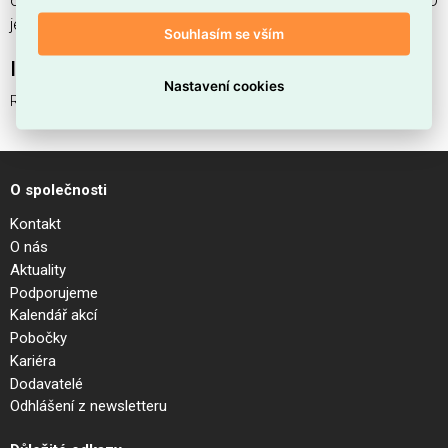
od 1 ks. Kód EMAS ROSONE LINEARE ALL IN 4 LUCI BIANCO
je ELSVOS1786502.
Souhlasím se vším
Interní název produktu
Nastavení cookies
ROSONE LINEARE ALL IN 4 LUCI BIANCO
O společnosti
Kontakt
O nás
Aktuality
Podporujeme
Kalendář akcí
Pobočky
Kariéra
Dodavatelé
Odhlášení z newsletteru