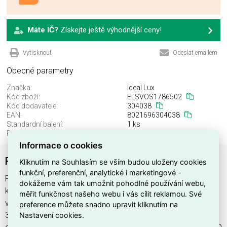
Máte IČ?
Získejte ještě výhodnější ceny!
Vytisknout
Odeslat emailem
Obecné parametry
Značka:
Ideal Lux
Kód zboží:
ELSVOS1786502
Kód dodavatele:
304038
EAN:
8021696304038
Standardní balení:
1 ks
Recyklační poplatek:
0,00 Kč
Informace o cookies
ROSONE LINEARE ALL IN 4 LUCI BIANCO
Kliknutím na Souhlasím se vším budou uloženy cookies
funkční, preferenční, analytické i marketingové -
ROSONE LINEARE ALL IN 4 LUCI BIANCO najdete v
dokážeme vám tak umožnit pohodlné používání webu,
kategoriích Svítidla, Svítidla, světelné zdroje a LED osvětlení,
měřit funkčnost našeho webu i vás cílit reklamou. Své
výrobce Ideal Lux, EAN 8021696304038, kód dodavatele
preference můžete snadno upravit kliknutím na
Nastavení cookies.
304038. ROSONE LINEARE ALL IN 4 LUCI BIANCO nabízíme