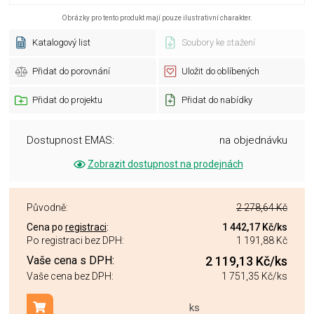
Obrázky pro tento produkt mají pouze ilustrativní charakter.
Katalogový list
Soubory ke stažení
Přidat do porovnání
Uložit do oblíbených
Přidat do projektu
Přidat do nabídky
Dostupnost EMAS:
na objednávku
Zobrazit dostupnost na prodejnách
Původně:
2 278,64 Kč
Cena po
registraci
:
1 442,17 Kč
/ks
Po registraci bez DPH:
1 191,88 Kč
Vaše cena s DPH:
2 119,13 Kč
/ks
Vaše cena bez DPH:
1 751,35 Kč
/ks
ks
Přidat do košíku