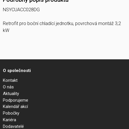
NSYCUACC028DG
Retrofit pro boční chladící jednotku, povrchová montáž 3,2
kW
O společnosti
Kontakt
O nás
Aktuality
Podporujeme
Kalendář akcí
Pobočky
Kariéra
Dodavatelé