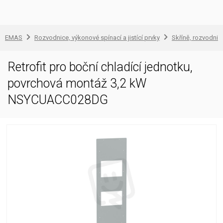
EMAS
Rozvodnice, výkonové spínací a jistící prvky
Skříně, rozvodnic
Retrofit pro boční chladící jednotku,
povrchová montáž 3,2 kW
NSYCUACC028DG