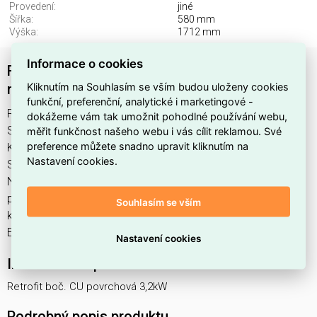
Provedení:
jiné
Šířka:
580 mm
Výška:
1712 mm
Informace o cookies
Retrofit pro boční chladící jednotku, povrchová
Kliknutím na Souhlasím se vším budou uloženy cookies
montáž 3,2 kW NSYCUACC028DG
funkční, preferenční, analytické i marketingové -
Retrofit boč. CU povrchová 3,2kW najdete v kategoriích
dokážeme vám tak umožnit pohodlné používání webu,
Skříně, rozvodnice, Příslušenství pro skříně a rozvaděče,
měřit funkčnost našeho webu i vás cílit reklamou. Své
preference můžete snadno upravit kliknutím na
Kryty, Rozvodnice, výkonové spínací a jistící prvky, výrobce
Nastavení cookies.
Schneider, EAN 3606486379516, kód dodavatele
NSYCUACC028DG. Retrofit pro boční chladící jednotku,
povrchová montáž 3,2 kW NSYCUACC028DG nabízíme od 1
Souhlasím se vším
ks. Kód EMAS Retrofit boč. CU povrchová 3,2kW je
ELOSOS1872215.
Nastavení cookies
Interní název produktu
Retrofit boč. CU povrchová 3,2kW
Podrobný popis produktu