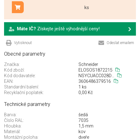
ks
Přidat do košíku
Máte IČ?
Získejte ještě výhodnější ceny!
Vytisknout
Odeslat emailem
Obecné parametry
Značka:
Schneider
Kód zboží:
ELOSOS1872215
Kód dodavatele:
NSYCUACC028DG
EAN:
3606486379516
Standardní balení:
1 ks
Recyklační poplatek:
0,00 Kč
Technické parametry
Barva:
šedá
Číslo RAL:
7035
Hloubka:
1,5 mm
Materiál:
kov
Montážní poloha:
dveře