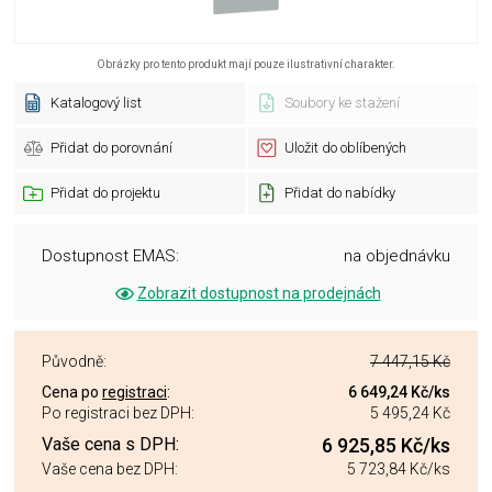
Obrázky pro tento produkt mají pouze ilustrativní charakter.
Katalogový list
Soubory ke stažení
Přidat do porovnání
Uložit do oblíbených
Přidat do projektu
Přidat do nabídky
Dostupnost EMAS:
na objednávku
Zobrazit dostupnost na prodejnách
Původně:
7 447,15 Kč
Cena po
registraci
:
6 649,24 Kč
/ks
Po registraci bez DPH:
5 495,24 Kč
Vaše cena s DPH:
6 925,85 Kč
/ks
Vaše cena bez DPH:
5 723,84 Kč
/ks