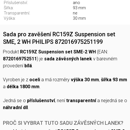
Příslušenství:
ano
Šířka:
93 mm
Transparentní:
ne
Výška:
30 mm
Sada pro zavěšení RC159Z Suspension set
SME, 2 WH PHILIPS 872016975251199
Produkt
RC159Z Suspension set SME-2 WH
(EAN:
8720169752511
) je
sada závěsných lanek
v barevném
provedení
bílá
.
Vyroben je z
oceli
a má rozměry
výška 30 mm
,
šířka 93 mm
a
délka 1800 mm
.
Jedná se o
příslušenství
, není
transparentní
a nejedná se o
náhradní díl
.
PROČ SI VYBRAT TUTO SADU ZÁVĚSNÝCH LANEK?