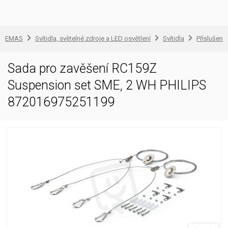
EMAS
Svítidla, světelné zdroje a LED osvětlení
Svítidla
Příslušenst
Sada pro zavěšení RC159Z
Suspension set SME, 2 WH PHILIPS
872016975251199