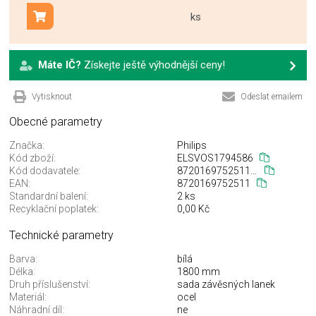
ks
Přidat do košíku
Máte IČ?
Získejte ještě výhodnější ceny!
Vytisknout
Odeslat emailem
Obecné parametry
Značka:
Philips
Kód zboží:
ELSVOS1794586
Kód dodavatele:
872016975251199
EAN:
8720169752511
Standardní balení:
2 ks
Recyklační poplatek:
0,00 Kč
Technické parametry
Barva:
bílá
Délka:
1800 mm
Druh příslušenství:
sada závěsných lanek
Materiál:
ocel
Náhradní díl:
ne