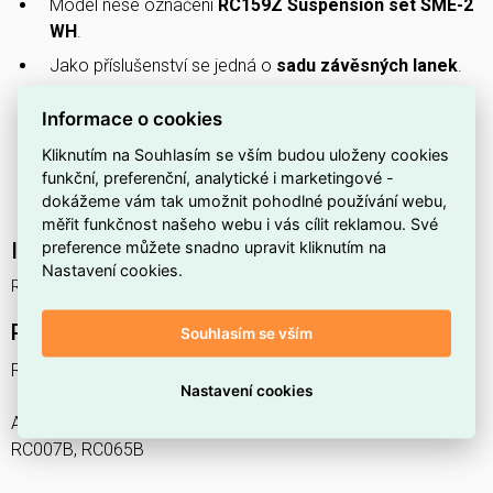
Model nese označení
RC159Z Suspension set SME-2
WH
.
Jako příslušenství se jedná o
sadu závěsných lanek
.
Dodává se v
bílém
provedení.
Informace o cookies
Má výšku
30 mm
.
Kliknutím na Souhlasím se vším budou uloženy cookies
Šířka činí
93 mm
.
funkční, preferenční, analytické i marketingové -
dokážeme vám tak umožnit pohodlné používání webu,
Délka dosahuje
1800 mm
.
měřit funkčnost našeho webu i vás cílit reklamou. Své
preference můžete snadno upravit kliknutím na
Interní název produktu
Nastavení cookies.
RC159Z Suspension set SME-2 WH
Podrobný popis produktu
Souhlasím se vším
RC159Z Suspension set SME-2 WH
Nastavení cookies
Accessory, White, vhodné pro RC132V G4, G5, G6, RC136B,
RC007B, RC065B