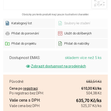
Obrázky pro tento produkt mají pouze ilustrativní charakter.
Katalogový list
Soubory ke stažení
Přidat do porovnání
Uložit do oblíbených
Přidat do projektu
Přidat do nabídky
Dostupnost EMAS:
skladem více než 5 ks
Zobrazit dostupnost na prodejnách
Původně:
683,54 Kč
Cena po
registraci
:
610,30 Kč
/ks
Po registraci bez DPH:
504,38 Kč
Vaše cena s DPH:
635,70 Kč
/ks
Vaše cena bez DPH:
525,37 Kč
/ks