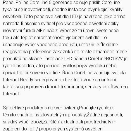
Panel Philips CoreLine 6.generace splňuje příslib CoreLine
týkající se inovativnosti, snadné instalace avynikající kvality
osvětlení. Toto panelové svítidlo LED je navrženo jako přímá
náhrada funkčních svítidel pro všeobecné osvětlení adíky
inovativní funkci All-in nabízí výběr ze tří úrovní světelného
toku atří teplot chromatičnosti vjediném svítidle. To
usnadňuje výběr vhodného produktu, umožňuje flexibilně
reagovat na preference zákazníků na místě aznamená méně
produktů na skladě. Instalace LED panelu CoreLineRC132V je
rychlá asnadná, ato pomocí rychlospojky výrobku nebo
upínacího lankového vodiče. Řada CoreLine zahrnuje svítidla
Interact Ready sintegrovanou bezdrátovou komunikací,
která jsou připravena kpoužití sbranami, senzory asoftwarem
Interact.
Spolehlivé produkty s nízkým rizikem;Pracujte rychleji s
těmito snadno instalovatelnými produkty;Žádné nejasnosti,
snadný výběr zboží;Zajištění aktuálnosti prostřednictvím
zapojení do IoT / propojených systémů osvětlení