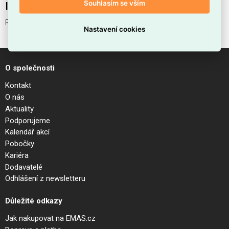
Souhlasím se vším
Interní název produktu
RAY PL D40 BK
Nastavení cookies
O společnosti
Kontakt
O nás
Aktuality
Podporujeme
Kalendář akcí
Pobočky
Kariéra
Dodavatelé
Odhlášení z newsletteru
Důležité odkazy
Jak nakupovat na EMAS.cz