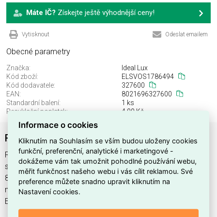
Máte IČ?
Získejte ještě výhodnější ceny!
Vytisknout
Odeslat emailem
Obecné parametry
Značka:
Ideal Lux
Kód zboží:
ELSVOS1786494
Kód dodavatele:
327600
EAN:
8021696327600
Standardní balení:
1 ks
Recyklační poplatek:
4,00 Kč
Informace o cookies
RAY PL D40 BK
Kliknutím na Souhlasím se vším budou uloženy cookies
funkční, preferenční, analytické i marketingové -
RAY PL D40 BK najdete v kategoriích Svítidla, Svítidla,
dokážeme vám tak umožnit pohodlné používání webu,
světelné zdroje a LED osvětlení, výrobce Ideal Lux, EAN
měřit funkčnost našeho webu i vás cílit reklamou. Své
8021696327600, kód dodavatele 327600. RAY PL D40 BK
preference můžete snadno upravit kliknutím na
nabízíme od 1 ks. Kód EMAS RAY PL D40 BK je
Nastavení cookies.
ELSVOS1786494.