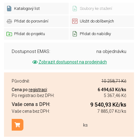
Katalogový list
Soubory ke stažení
Přidat do porovnání
Uložit do oblíbených
Přidat do projektu
Přidat do nabídky
Dostupnost EMAS:
na objednávku
Zobrazit dostupnost na prodejnách
Původně:
10 258,71 Kč
Cena po
registraci
:
6 494,63 Kč
/ks
Po registraci bez DPH:
5 367,46 Kč
Vaše cena s DPH:
9 540,93 Kč
/ks
Vaše cena bez DPH:
7 885,07 Kč
/ks
ks
Přidat do košíku