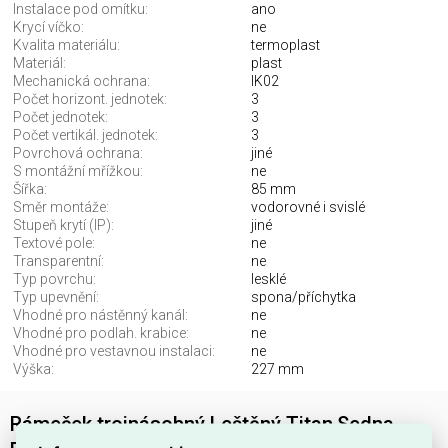
Instalace pod omítku:
ano
Krycí víčko:
ne
Kvalita materiálu:
termoplast
Materiál:
plast
Mechanická ochrana:
IK02
Počet horizont. jednotek:
3
Počet jednotek:
3
Počet vertikál. jednotek:
3
Povrchová ochrana:
jiné
S montážní mřížkou:
ne
Šířka:
85 mm
Směr montáže:
vodorovné i svislé
Stupeň krytí (IP):
jiné
Textové pole:
ne
Transparentní:
ne
Typ povrchu:
lesklé
Typ upevnění:
spona/příchytka
Vhodné pro nástěnný kanál:
ne
Vhodné pro podlah. krabice:
ne
Vhodné pro vestavnou instalaci:
ne
Výška:
227 mm
Rámeček trojnásobný Leštěný Titan,Sedna