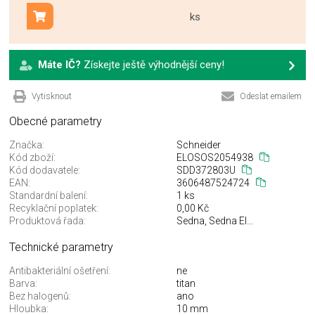
ks
Přidat do košíku
Máte IČ?
Získejte ještě výhodnější ceny!
Vytisknout
Odeslat emailem
Obecné parametry
Značka:
Schneider
Kód zboží:
ELOSOS2054938
Kód dodavatele:
SDD372803U
EAN:
3606487524724
Standardní balení:
1 ks
Recyklační poplatek:
0,00 Kč
Produktová řada:
Sedna, Sedna Elements
Technické parametry
Antibakteriální ošetření:
ne
Barva:
titan
Bez halogenů:
ano
Hloubka:
10 mm