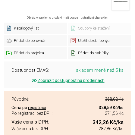
Obrázky pro tento produkt mají pouze ilustrativní charakter.
Katalogový list
Soubory ke stažení
Přidat do porovnání
Uložit do oblíbených
Přidat do projektu
Přidat do nabídky
Dostupnost EMAS:
skladem méně než 5 ks
Zobrazit dostupnost na prodejnách
Původně:
368,02 Kč
Cena po
registraci
:
328,59 Kč
/ks
Po registraci bez DPH:
271,56 Kč
Vaše cena s DPH:
342,26 Kč
/ks
Vaše cena bez DPH:
282,86 Kč
/ks