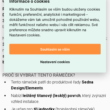
Design/Elements SCHNEIDER SDD372803U
Informace o cookies
Rámeček trojnásobný Leštěný Titan, Sedna
Kliknutím na Souhlasím se vším budou uloženy cookies
funkční, preferenční, analytické i marketingové -
Design/Elements SCHNEIDER SDD372803U
(
EAN:
dokážeme vám tak umožnit pohodlné používání webu,
3606487524724
) z produktové řady
Sedna Elements
v
měřit funkčnost našeho webu i vás cílit reklamou. Své
barvě
titan
je vyroben z
termoplastu
a má
lesklý
povrch.
preference můžete snadno upravit kliknutím na
Nastavení cookies.
Nabízí
3
jednotky (počet horizontálních i vertikálních jednotek:
3
), rozměry
85 × 227 × 10 mm
, mechanickou ochranu
IK02
,
Souhlasím se vším
možnost montáže
vodorovně i svisle
se
sponou/příchytkou
a je určen pro
instalaci pod omítku
;
bez halogenů
.
Nastavení cookies
PROČ SI VYBRAT TENTO RÁMEČEK?
Tento rámeček patří do produktové řady
Sedna
Design/Elements
.
Nabízí
leštěný titanový (lesklý) povrch
, který zvýrazní
vzhled instalace.
Je určen pro
tři jednotky
(trojnásobný rámeček).