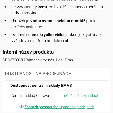
Je vyroben z
plastu
, což zajišťuje snadnou údržbu a
nízkou hmotnost.
Umožňuje
vodorovnou i svislou montáž
podle
potřeby instalace.
Dodává se
bez krycího víčka
, pokud je krycí prvek
vyžadován, je třeba ho dokoupit.
Interní název produktu
SDD372803U Rámeček trojnás. Leš. Titan
DOSTUPNOST NA PRODEJNÁCH
Dostupnost centrální sklady EMAS
Centrální sklad Ostrava
méně než 5 ks skladem
Zobrazit přesnou dostupnost na prodejnách