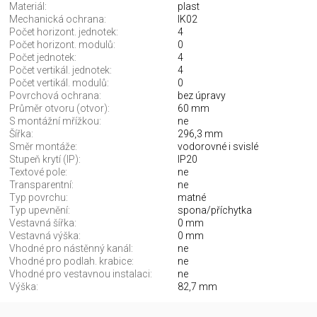
Materiál:
plast
Mechanická ochrana:
IK02
Počet horizont. jednotek:
4
Počet horizont. modulů:
0
Počet jednotek:
4
Počet vertikál. jednotek:
4
Počet vertikál. modulů:
0
Povrchová ochrana:
bez úpravy
Průměr otvoru (otvor):
60 mm
S montážní mřížkou:
ne
Šířka:
296,3 mm
Směr montáže:
vodorovné i svislé
Stupeň krytí (IP):
IP20
Textové pole:
ne
Transparentní:
ne
Typ povrchu:
matné
Typ upevnění:
spona/příchytka
Vestavná šířka:
0 mm
Vestavná výška:
0 mm
Vhodné pro nástěnný kanál:
ne
Vhodné pro podlah. krabice:
ne
Vhodné pro vestavnou instalaci:
ne
Výška:
82,7 mm