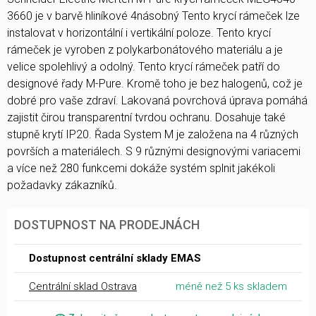
3660 je v barvě hliníkové 4násobný Tento krycí rámeček lze
instalovat v horizontální i vertikální poloze. Tento krycí
rámeček je vyroben z polykarbonátového materiálu a je
velice spolehlivý a odolný. Tento krycí rámeček patří do
designové řady M-Pure. Kromě toho je bez halogenů, což je
dobré pro vaše zdraví. Lakovaná povrchová úprava pomáhá
zajistit čirou transparentní tvrdou ochranu. Dosahuje také
stupně krytí IP20. Řada System M je založena na 4 různých
površích a materiálech. S 9 různými designovými variacemi
a více než 280 funkcemi dokáže systém splnit jakékoli
požadavky zákazníků.
DOSTUPNOST NA PRODEJNÁCH
Dostupnost centrální sklady EMAS
Centrální sklad Ostrava
méně než 5 ks skladem