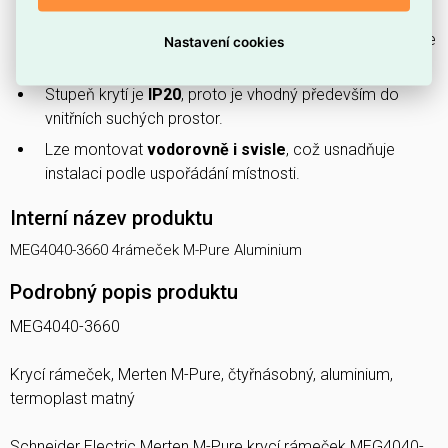
moderně a ladí s kovovými doplňky.
Má
matný povrch
, který snižuje odlesky a lépe maskuje
Nastavení cookies
otisky prstů.
Stupeň krytí je
IP20
, proto je vhodný především do
vnitřních suchých prostor.
Lze montovat
vodorovně i svisle
, což usnadňuje
instalaci podle uspořádání místnosti.
Interní název produktu
MEG4040-3660 4rámeček M-Pure Aluminium
Podrobný popis produktu
MEG4040-3660
Krycí rámeček, Merten M-Pure, čtyřnásobný, aluminium,
termoplast matný
Schneider Electric Merten M-Pure krycí rámeček MEG4040-