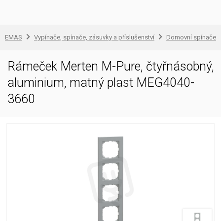
EMAS
Vypínače, spínače, zásuvky a příslušenství
Domovní spínače a
Rámeček Merten M-Pure, čtyřnásobný,
aluminium, matný plast MEG4040-
3660