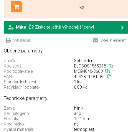
ks
Přidat do košíku
Máte IČ?
Získejte ještě výhodnější ceny!
Vytisknout
Odeslat emailem
Obecné parametry
Značka:
Schneider
Kód zboží:
ELOSOS1565218
Kód dodavatele:
MEG4040-3660
EAN:
4042811181185
Standardní balení:
1 ks
Recyklační poplatek:
0,00 Kč
Technické parametry
Barva:
hliník
Bez halogenů:
ano
Hloubka:
10,1 mm
Krycí víčko:
ne
Kvalita materiálu:
termoplast