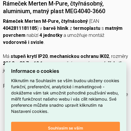
Rámeček Merten M-Pure, čtyřnásobný,
aluminium, matný plast MEG4040-3660
Rámeček Merten M-Pure, čtyřnásobný
(EAN
4042811181185
) v
barvě hliník
z
termoplastu
s
matným
povrchem
nabízí
4 jednotky
a umožňuje montáž
vodorovně i svisle
.
Má
stupeň krytí IP20
,
mechanickou ochranu IK02
, rozměry
296,3 × 82,7 × 10,1 mm
, upevnění pomocí
spony/příchytky
,
je
bez krycího víčka
a
bez halogenů
.
Informace o cookies
Kliknutím na Souhlasím se vším budou uloženy cookies
PROČ SI VYBRAT TENTO RÁMEČEK?
funkční, preferenční, analytické i marketingové -
dokážeme vám tak umožnit pohodlné používání webu,
Tento rámeček je určen pro
4 jednotky
, takže umožňuje
měřit funkčnost našeho webu i vás cílit reklamou. Své
připojení více vypínačů nebo zásuvek na jednom místě.
preference můžete snadno upravit kliknutím na
Je vyroben z
plastu
, což zajišťuje nízkou hmotnost a
Nastavení cookies.
snadnou údržbu.
Rámeček má povrch v odstínu
hliník
, takže působí
Souhlasím se vším