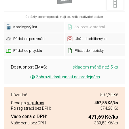
Obrázky pro tento produkt mají pouze ilustrativní charakter.
Katalogový list
Soubory ke stažení
Přidat do porovnání
Uložit do oblíbených
Přidat do projektu
Přidat do nabídky
Dostupnost EMAS:
skladem méně než 5 ks
Zobrazit dostupnost na prodejnách
Původně:
507,20 Kč
Cena po
registraci
:
452,85 Kč
/ks
Po registraci bez DPH:
374,26 Kč
Vaše cena s DPH:
471,69 Kč
/ks
Vaše cena bez DPH:
389,83 Kč
/ks