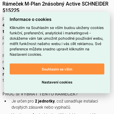
Rámeček M-Plan 2násobný Active SCHNEIDER
515225
Informace o cookies
Rámeček
M-Plan
2násobný
SCHNEIDER (EAN:
4042811078867
) v barvě
RAL 9016 (active)
je vyroben z
Kliknutím na Souhlasím se vším budou uloženy cookies
termoplastu
s
lesklým
povrchem, je
bez halogenů
a má
funkční, preferenční, analytické i marketingové -
povrchovou ochranu
lakované
; krycí víčko
ne
a směr
dokážeme vám tak umožnit pohodlné používání webu,
montáže je
vodorovný i svislý
.
měřit funkčnost našeho webu i vás cílit reklamou. Své
preference můžete snadno upravit kliknutím na
Nastavení cookies.
Rámeček nabízí krytí
IP20
a mechanickou ochranu
IK02
,
rozměry
10,1 mm hloubka × 85,8 mm šířka × 154,6 mm
výška
, upevnění
upínací/šroubovací
a průměr otvoru
60
Souhlasím se vším
mm
; není vhodný pro vestavnou instalaci, není průhledný a
textové pole není k dispozici.
Nastavení cookies
PROČ SI VYBRAT TENTO RÁMEČEK?
Je určen pro
2 jednotky
, což usnadňuje instalaci
dvojitých zásuvek nebo vypínačů.