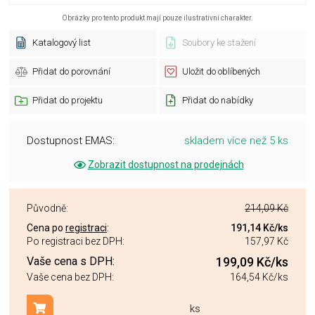
Obrázky pro tento produkt mají pouze ilustrativní charakter.
Katalogový list
Soubory ke stažení
Přidat do porovnání
Uložit do oblíbených
Přidat do projektu
Přidat do nabídky
Dostupnost EMAS:
skladem více než 5 ks
Zobrazit dostupnost na prodejnách
Původně:
214,09 Kč
Cena po
registraci
:
191,14 Kč
/ks
Po registraci bez DPH:
157,97 Kč
Vaše cena s DPH:
199,09 Kč
/ks
Vaše cena bez DPH:
164,54 Kč
/ks
ks
Přidat do košíku