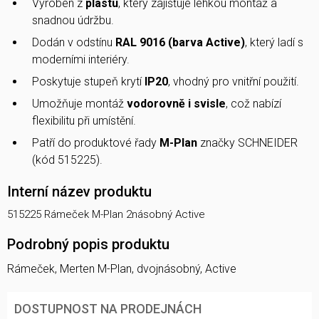
Vyroben z
plastu
, který zajišťuje lehkou montáž a
snadnou údržbu.
Dodán v odstínu
RAL 9016 (barva Active)
, který ladí s
moderními interiéry.
Poskytuje stupeň krytí
IP20
, vhodný pro vnitřní použití.
Umožňuje montáž
vodorovně i svisle
, což nabízí
flexibilitu při umístění.
Patří do produktové řady
M-Plan
značky SCHNEIDER
(kód 515225).
Interní název produktu
515225 Rámeček M-Plan 2násobný Active
Podrobný popis produktu
Rámeček, Merten M-Plan, dvojnásobný, Active
DOSTUPNOST NA PRODEJNÁCH