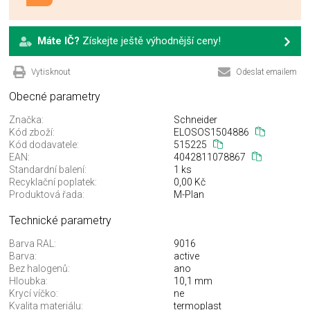
Máte IČ?
Získejte ještě výhodnější ceny!
Vytisknout
Odeslat emailem
Obecné parametry
Značka:
Schneider
Kód zboží:
ELOSOS1504886
Kód dodavatele:
515225
EAN:
4042811078867
Standardní balení:
1 ks
Recyklační poplatek:
0,00 Kč
Produktová řada:
M-Plan
Technické parametry
Barva RAL:
9016
Barva:
active
Bez halogenů:
ano
Hloubka:
10,1 mm
Krycí víčko:
ne
Kvalita materiálu:
termoplast