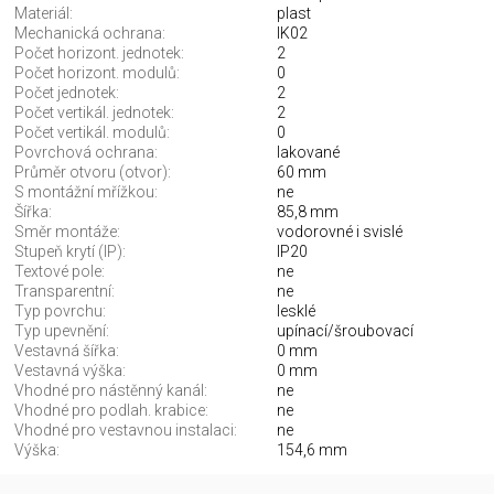
Materiál:
plast
Mechanická ochrana:
IK02
Počet horizont. jednotek:
2
Počet horizont. modulů:
0
Počet jednotek:
2
Počet vertikál. jednotek:
2
Počet vertikál. modulů:
0
Povrchová ochrana:
lakované
Průměr otvoru (otvor):
60 mm
S montážní mřížkou:
ne
Šířka:
85,8 mm
Směr montáže:
vodorovné i svislé
Stupeň krytí (IP):
IP20
Textové pole:
ne
Transparentní:
ne
Typ povrchu:
lesklé
Typ upevnění:
upínací/šroubovací
Vestavná šířka:
0 mm
Vestavná výška:
0 mm
Vhodné pro nástěnný kanál:
ne
Vhodné pro podlah. krabice:
ne
Vhodné pro vestavnou instalaci:
ne
Výška:
154,6 mm