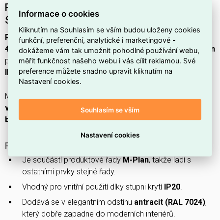
Rámeček M-Plan 1násobný Antracit
Informace o cookies
SCHNEIDER 486114
Kliknutím na Souhlasím se vším budou uloženy cookies
Rámeček M-Plan 1násobný Antracit SCHNEIDER
(EAN:
funkční, preferenční, analytické i marketingové -
4011281895304
) je
antracitový
plastový rám z řady
M-Plan
dokážeme vám tak umožnit pohodlné používání webu,
pro
1 jednotku
s ochranou
IP20
, mechanickou ochranou
měřit funkčnost našeho webu i vás cílit reklamou. Své
preference můžete snadno upravit kliknutím na
IK02
a barevným kódem
RAL 7024
.
Nastavení cookies.
Má rozměry
85,8 × 83,4 × 10,1 mm
, umožňuje montáž
vodorovně i svisle
, typ upevnění je
upínací/šroubovací
, je
Souhlasím se vším
bez halogenů
a průměr otvoru je
60 mm
.
Nastavení cookies
PROČ SI VYBRAT TENTO RÁMEČEK?
Je součástí produktové řady
M-Plan
, takže ladí s
ostatními prvky stejné řady.
Vhodný pro vnitřní použití díky stupni krytí
IP20
.
Dodává se v elegantním odstínu
antracit (RAL 7024)
,
který dobře zapadne do moderních interiérů.