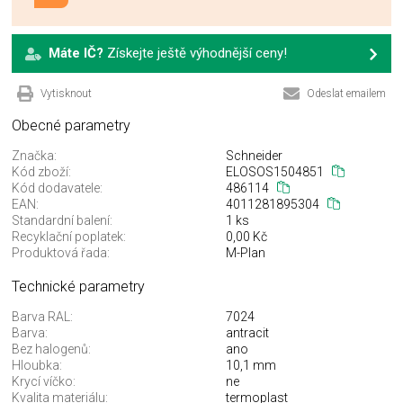
Máte IČ?
Získejte ještě výhodnější ceny!
Vytisknout
Odeslat emailem
Obecné parametry
Značka:
Schneider
Kód zboží:
ELOSOS1504851
Kód dodavatele:
486114
EAN:
4011281895304
Standardní balení:
1 ks
Recyklační poplatek:
0,00 Kč
Produktová řada:
M-Plan
Technické parametry
Barva RAL:
7024
Barva:
antracit
Bez halogenů:
ano
Hloubka:
10,1 mm
Krycí víčko:
ne
Kvalita materiálu:
termoplast