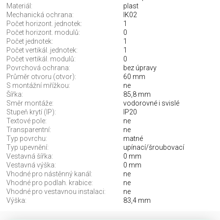
Materiál:
plast
Mechanická ochrana:
IK02
Počet horizont. jednotek:
1
Počet horizont. modulů:
0
Počet jednotek:
1
Počet vertikál. jednotek:
1
Počet vertikál. modulů:
0
Povrchová ochrana:
bez úpravy
Průměr otvoru (otvor):
60 mm
S montážní mřížkou:
ne
Šířka:
85,8 mm
Směr montáže:
vodorovné i svislé
Stupeň krytí (IP):
IP20
Textové pole:
ne
Transparentní:
ne
Typ povrchu:
matné
Typ upevnění:
upínací/šroubovací
Vestavná šířka:
0 mm
Vestavná výška:
0 mm
Vhodné pro nástěnný kanál:
ne
Vhodné pro podlah. krabice:
ne
Vhodné pro vestavnou instalaci:
ne
Výška:
83,4 mm