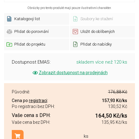
Obrázky pro tento produkt mají pouze ilustrativní charakter.
Katalogový list
Soubory ke stažení
Přidat do porovnání
Uložit do oblíbených
Přidat do projektu
Přidat do nabídky
Dostupnost EMAS:
skladem více než 120 ks
Zobrazit dostupnost na prodejnách
Původně:
176,88 Kč
Cena po
registraci
:
157,93 Kč
/ks
Po registraci bez DPH:
130,52 Kč
Vaše cena s DPH:
164,50 Kč
/ks
Vaše cena bez DPH:
135,95 Kč
/ks
ks
Přidat do košíku