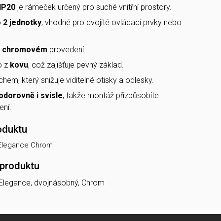
IP20
je rámeček určený pro suché vnitřní prostory.
o
2 jednotky
, vhodné pro dvojité ovládací prvky nebo
v
chromovém
provedení.
o z
kovu
, což zajišťuje pevný základ.
hem, který snižuje viditelné otisky a odlesky.
odorovně i svisle
, takže montáž přizpůsobíte
ení.
oduktu
Elegance Chrom
 produktu
Elegance, dvojnásobný, Chrom