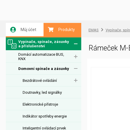
Můj účet
Produkty
EMAS
Vypínače, spín
Vypínače, spínače, zásuvky
a příslušenství
Rámeček M-
Domácí automatizace BUS,
KNX
Domovní spínače a zásuvky
Bezdrátové ovládání
Doutnavky, led signálky
Elektronické přístroje
Indikátor spotřeby energie
Inteligentní ovládací prvek