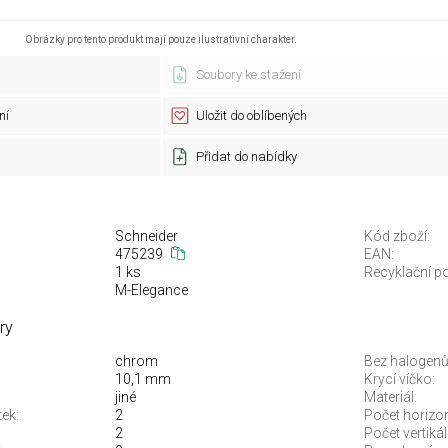
Obrázky pro tento produkt mají pouze ilustrativní charakter.
Soubory ke stažení
ní
Uložit do oblíbených
Přidat do nabídky
Schneider
Kód zboží:
475239
EAN:
1 ks
Recyklační po
M-Elegance
ry
chrom
Bez halogenů
10,1 mm
Krycí víčko:
jiné
Materiál:
tek:
2
Počet horizo
2
Počet vertikál