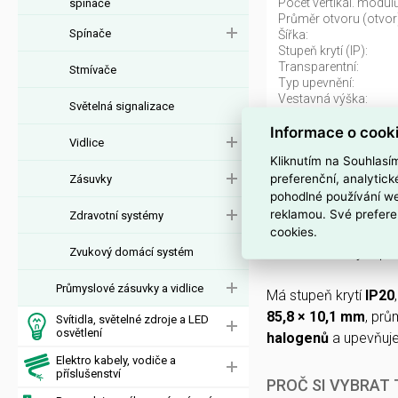
Počet vertikál. modulů
spínače
Průměr otvoru (otvor
Spínače
Šířka:
Stupeň krytí (IP):
Transparentní:
Stmívače
Typ upevnění:
Vestavná výška:
Světelná signalizace
Vhodné pro podlah. k
Informace o cook
Výška:
Vidlice
Kliknutím na Souhlasí
Rámeček M-Ele
preferenční, analytic
Zásuvky
pohodlné používání we
Rámeček
M-Elegan
reklamou. Své prefere
Zdravotní systémy
4042811101442
) z 
cookies.
chrom
s matným po
Zvukový domácí systém
Průmyslové zásuvky a vidlice
Má stupeň krytí
IP20
85,8 × 10,1 mm
, prů
Svítidla, světelné zdroje a LED
osvětlení
halogenů
a upevňuj
Elektro kabely, vodiče a
příslušenství
PROČ SI VYBRAT