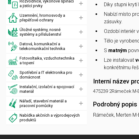
Rozvodnice, výkonové spínací
Díky stupni krytí
a jistící prvky
Nabízí místo pr
Uzemnění, hromosvody a
přepěťové ochrany
zásuvky.
Úložné systémy, nosné
Ozdobí interiér 
systémy a příslušenství
Tělo je vyroben
Datová, komunikační a
telekomunikační technika
S
matným
povrc
Fotovoltaika, vzduchotechnika
Lze instalovat
v
a topení
konkrétnímu řeš
Spotřební a IT elektronika pro
domácnost
Interní název pr
Instalační, izolační a spojovací
475239 2Rámeček M-
materiál
Nářadí, stavební materiál a
Podrobný popis
pracovní pomůcky
Rámeček, Merten M-
Nabídka akčních a výprodejových
produktů