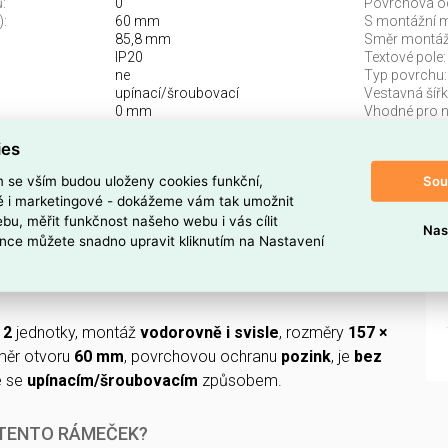
:
0
Povrchová o
):
60 mm
S montážní m
85,8 mm
Směr montáž
IP20
Textové pole:
ne
Typ povrchu:
upínací/šroubovací
Vestavná šířk
0 mm
Vhodné pro n
rabice:
ne
Vhodné pro v
ies
157 mm
Sou
m se vším budou uloženy cookies funkční,
gance 2násobný Chrom SCHNEIDER 475239
ké i marketingové - dokážeme vám tak umožnit
bu, měřit funkčnost našeho webu i vás cílit
Nas
ce 2násobný Chrom SCHNEIDER 475239
(EAN
nce můžete snadno upravit kliknutím na Nastavení
produktové řady
M-Elegance
je kovový rám v barvě
vrchem.
,
2
jednotky, montáž
vodorovně i svisle
, rozměry
157 ×
měr otvoru
60 mm
, povrchovou ochranu
pozink
, je
bez
e se
upínacím/šroubovacím
způsobem.
 TENTO RÁMEČEK?