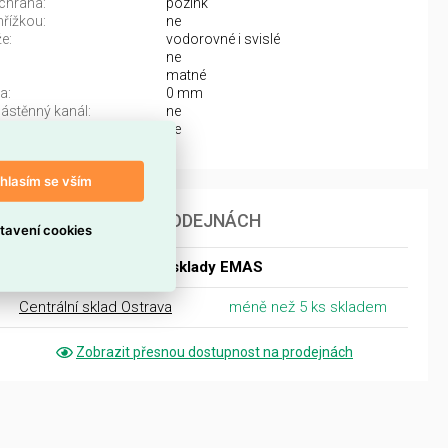
chrana:
pozink
řížkou:
ne
e:
vodorovné i svislé
ne
matné
a:
0 mm
ástěnný kanál:
ne
estavnou instalaci:
ne
hlasím se vším
DOSTUPNOST NA PRODEJNÁCH
tavení cookies
Dostupnost centrální sklady EMAS
Centrální sklad Ostrava
méně než 5 ks skladem
Zobrazit přesnou dostupnost na prodejnách