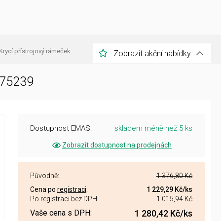
Krycí přístrojový rámeček
Zobrazit akční nabídky
475239
Dostupnost EMAS:
skladem méně než 5 ks
Zobrazit dostupnost na prodejnách
Původně:
1 376,80 Kč
Cena po
registraci
:
1 229,29 Kč
/ks
Po registraci bez DPH:
1 015,94 Kč
Vaše cena s DPH:
1 280,42 Kč
/ks