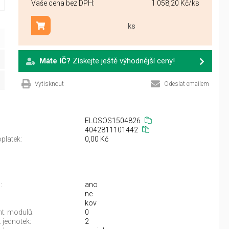
Vaše cena bez DPH:
1 058,20 Kč
/ks
ks
Přidat do košíku
Máte IČ?
Získejte ještě výhodnější ceny!
Vytisknout
Odeslat emailem
ELOSOS1504826
4042811101442
platek:
0,00 Kč
:
ano
ne
kov
nt. modulů:
0
. jednotek:
2