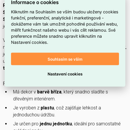
Informace o cookies
Rámeček jednonásobný Bříza, Sedna Design/Elements
Kliknutím na Souhlasím se vším budou uloženy cookies
SCHNEIDER SDD380801U
(
EAN: 3606487524953
) z řady
funkční, preferenční, analytické i marketingové -
Sedna / Sedna Elements
je určen pro estetické osazení
dokážeme vám tak umožnit pohodlné používání webu,
jednoho modulu a dodáván v
počtu jednotek: 1
.
měřit funkčnost našeho webu i vás cílit reklamou. Své
preference můžete snadno upravit kliknutím na
Vyroben z
termoplastu
s
matným
povrchem v barvě
bříza
,
Nastavení cookies.
má rozměry
85 × 85 × 10 mm
,
mechanickou ochranu: IK02
,
je
bez halogenů
, vhodný pro
instalaci pod omítku
a
Souhlasím se vším
upevnění pomocí
spony/příchytky
;
krycí víčko: ne
,
transparentní: ne
.
Nastavení cookies
PROČ SI VYBRAT TENTO RÁMEČEK?
Má dekor v
barvě bříza
, který snadno sladíte s
dřevěným interiérem.
Je vyroben z
plastu
, což zajišťuje lehkost a
jednoduchou údržbu.
Je určen pro
jednu jednotku
, ideální pro samostatné