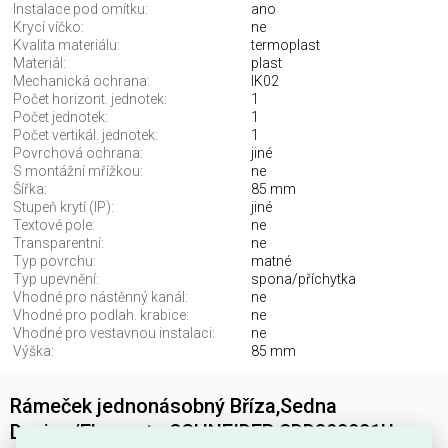
Instalace pod omítku:
ano
Krycí víčko:
ne
Kvalita materiálu:
termoplast
Materiál:
plast
Mechanická ochrana:
IK02
Počet horizont. jednotek:
1
Počet jednotek:
1
Počet vertikál. jednotek:
1
Povrchová ochrana:
jiné
S montážní mřížkou:
ne
Šířka:
85 mm
Stupeň krytí (IP):
jiné
Textové pole:
ne
Transparentní:
ne
Typ povrchu:
matné
Typ upevnění:
spona/příchytka
Vhodné pro nástěnný kanál:
ne
Vhodné pro podlah. krabice:
ne
Vhodné pro vestavnou instalaci:
ne
Výška:
85 mm
Rámeček jednonásobný Bříza,Sedna
Design/Elements SCHNEIDER SDD380801U