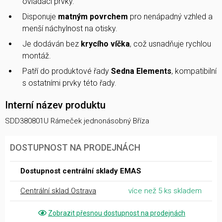
ovládací prvky.
Disponuje
matným povrchem
pro nenápadný vzhled a
menší náchylnost na otisky.
Je dodáván bez
krycího víčka
, což usnadňuje rychlou
montáž.
Patří do produktové řady
Sedna Elements
, kompatibilní
s ostatními prvky této řady.
Interní název produktu
SDD380801U Rámeček jednonásobný Bříza
DOSTUPNOST NA PRODEJNÁCH
Dostupnost centrální sklady EMAS
Centrální sklad Ostrava
více než 5 ks skladem
Zobrazit přesnou dostupnost na prodejnách