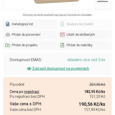
Obrázky pro tento produkt mají pouze ilustrativní charakter.
Katalogový list
Soubory ke stažení
Přidat do porovnání
Uložit do oblíbených
Přidat do projektu
Přidat do nabídky
Dostupnost EMAS:
skladem více než 5 ks
Zobrazit dostupnost na prodejnách
Původně:
204,90 Kč
Cena po
registraci
:
182,95 Kč
/ks
Po registraci bez DPH:
151,20 Kč
Vaše cena s DPH:
190,56 Kč
/ks
Vaše cena bez DPH:
157,49 Kč
/ks