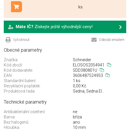
ks
Přidat do košíku
Máte IČ?
Získejte ještě výhodnější ceny!
Vytisknout
Odeslat emailem
Obecné parametry
Značka:
Schneider
Kód zboží:
ELOSOS2054941
Kód dodavatele:
SDD380801U
EAN:
3606487524953
Standardní balení:
1 ks
Recyklační poplatek:
0,00 Kč
Produktová řada:
Sedna, Sedna Elements
Technické parametry
Antibakteriální ošetření:
ne
Barva:
bříza
Bez halogenů:
ano
Hloubka:
10 mm