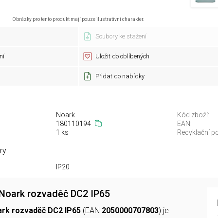
Obrázky pro tento produkt mají pouze ilustrativní charakter.
Soubory ke stažení
ní
Uložit do oblíbených
Přidat do nabídky
Noark
Kód zboží:
180110194
EAN:
1 ks
Recyklační po
ry
IP20
Noark rozvaděč DC2 IP65
rk rozvaděč DC2 IP65
(EAN
2050000707803
) je