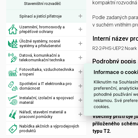
kompaktní rozvodná s
Staveništní rozvaděč
Spínací a jistící přístroje
Podle zadaných para
v suchém vnitřním pro
Uzemnění, hromosvody a
přepěťové ochrany
Interní název pr
Úložné systémy, nosné
systémy a příslušenství
R2-2-PHS-UEP2 Noark
Datová, komunikační a
telekomunikační technika
Podrobný popis
Fotovoltaika, vzduchotechnika
Informace o cook
Certifikovaný DC r
a topení
Kliknutím na Souhlasí
Spotřební a IT elektronika pro
Certifikovaný DC r
preferenční, analytic
domácnost
napětí 1000V DC. R
pohodlné používání we
Instalační, izolační a spojovací
reklamou. Své prefere
a 2x svodič přepětí
materiál
cookies.
rozvaděči 9x kabelo
Nářadí, stavební materiál a
Všechny přístroje j
pracovní pomůcky
přiloženého schéma
Nabídka akčních a výprodejových
typu T2.
produktů