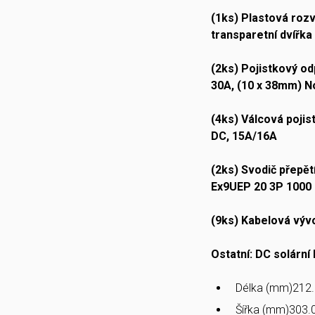
(1ks) Plastová rozv
transparetní dvířk
(2ks) Pojistkový od
30A, (10 x 38mm) N
(4ks) Válcová pojis
DC, 15A/16A
(2ks) Svodič přepětí
Ex9UEP 20 3P 1000
(9ks) Kabelová výv
Ostatní: DC solární 
Délka (mm)
212
Šířka (mm)
303.