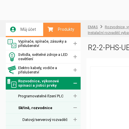
EMAS
Rozvodnice, vý
Můj účet
Produkty
Instalační rozvaděč vyb
Vypínače, spínače, zásuvky a
příslušenství
R2-2-PHS-UE
Svítidla, světelné zdroje a LED
osvětlení
Elektro kabely, vodiče a
příslušenství
Rozvodnice, výkonové
spínací a jistící prvky
Programovatelné řízení PLC
Skříně, rozvodnice
Datový/serverový rozvaděč