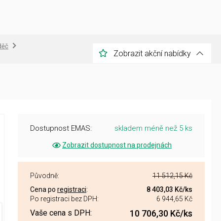
děč
Zobrazit akční nabídky
Dostupnost EMAS:
skladem méně než 5 ks
Zobrazit dostupnost na prodejnách
Původně:
11 512,15 Kč
Cena po
registraci
:
8 403,03 Kč
/ks
Po registraci bez DPH:
6 944,65 Kč
Vaše cena s DPH:
10 706,30 Kč
/ks