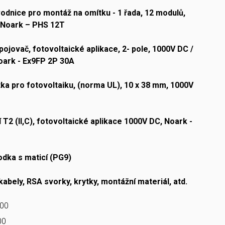
odnice pro montáž na omítku - 1 řada, 12 modulů,
a Noark – PHS 12T
pojovač, fotovoltaické aplikace, 2- pole, 1000V DC /
oark - Ex9FP 2P 30A
tka pro fotovoltaiku, (norma UL), 10 x 38 mm, 1000V
 T2 (II,C), fotovoltaické aplikace 1000V DC, Noark -
odka s maticí (PG9)
kabely, RSA svorky, krytky, montážní materiál, atd.
.00
00