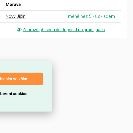
Morava
Nový Jičín
méně než 5 ks skladem
Zobrazit přesnou dostupnost na prodejnách
hlasím se vším
tavení cookies