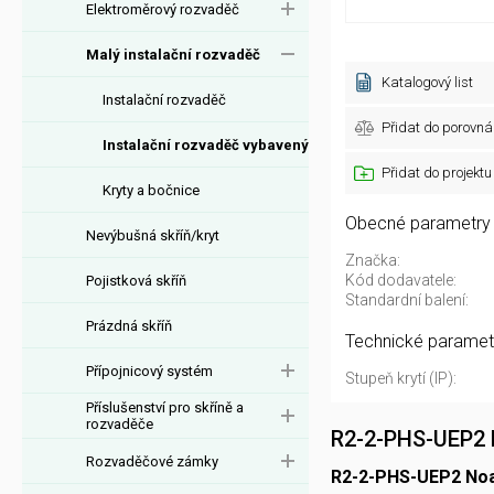
Elektroměrový rozvaděč
Malý instalační rozvaděč
Katalogový list
Instalační rozvaděč
Přidat do porovná
Instalační rozvaděč vybavený
Přidat do projektu
Kryty a bočnice
Obecné parametry
Nevýbušná skříň/kryt
Značka:
Kód dodavatele:
Pojistková skříň
Standardní balení:
Prázdná skříň
Technické paramet
Přípojnicový systém
Stupeň krytí (IP):
Příslušenství pro skříně a
rozvaděče
R2-2-PHS-UEP2 
Rozvaděčové zámky
R2-2-PHS-UEP2 Noa