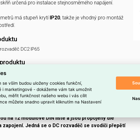
kříň určená pro instalace stejnosměrného napájení.
metrů má stupeň krytí
IP20
, takže je vhodný pro montáž
středí.
oduktu
 rozvaděč DC2 IP65
 produktu
ies
ozvaděč do 1000V DC.
Sou
m se vším budou uloženy cookies funkční,
ozvaděč určený pro montáž na omítku o maximálním
ké i marketingové - dokážeme vám tak umožnit
ozvaděč obsahuje 2x dvoupólový pojistkový odpojovač
bu, měřit funkčnost našeho webu i vás cílit
Nas
nce můžete snadno upravit kliknutím na Nastavení
 k ochraně celkem 2 MPPT trackerů. Dále je v
vá vývodka s maticí a ostatní spojovací materiál.
sou na 12 modulové DIN lište a jsou propojeny dle
 zapojení. Jedná se o DC rozvaděč se svodiči přepětí