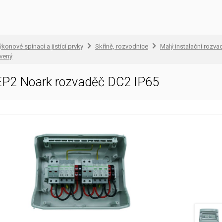
konové spínací a jistící prvky
Skříně, rozvodnice
Malý instalační rozva
avený
P2 Noark rozvaděč DC2 IP65