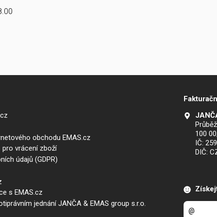
8.00
Fakturačn
.cz
JANČA
Průběž
100 00
ernetového obchodu EMAS.cz
IČ: 25
 pro vrácení zboží
DIČ: 
ních údajů (GDPR)
z
Získej
áce s EMAS.cz
iprávním jednání JANČA & EMAS group s.r.o.