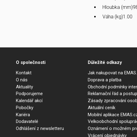
Hloubka (mm)
9
Váha (kg)
1.00
O společnosti
Důležité odkazy
Kontakt
Jak nakupovat na EMAS
O nás
Doprava a platba
Aktuality
Obchodní podmínky int
Podporujeme
Reklamační řád a postup
Kalendář akcí
Zásady zpracování osob
Pobočky
Aktuální ceník
Kariéra
Mobilní aplikace EMAS.c
Dodavatelé
Velkoobchodní spolupr
Odhlášení z newsletteru
Oznámení o možném prot
Vrácení objednávky