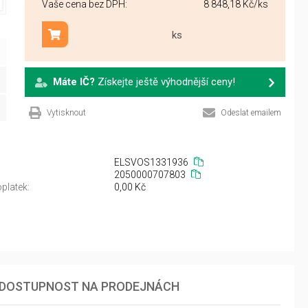
Vaše cena bez DPH:
8 848,18 Kč
/ks
ks
Přidat do košíku
Máte IČ?
Získejte ještě výhodnější ceny!
Vytisknout
Odeslat emailem
ELSVOS1331936
2050000707803
platek:
0,00 Kč
DOSTUPNOST NA PRODEJNÁCH