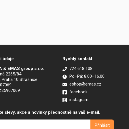
í údaje
Rychlý kontakt
 & EMAS group s.r.o.
724 618 108
ná 2265/84
Po–Pá: 8.00–16.00
, Praha 10 Strašnice
eshop@emas.cz
907069
CZ25907069
facebook
instagram
te slevy, akce a novinky přednostně na váš e-mail.