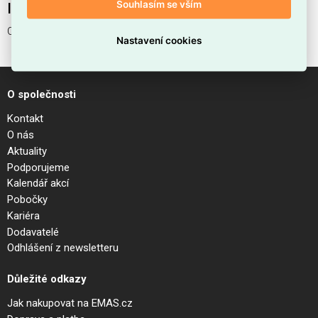
Souhlasím se vším
Interní název produktu
QUARK FI 2W CRI90 3000K BK
Nastavení cookies
O společnosti
Kontakt
O nás
Aktuality
Podporujeme
Kalendář akcí
Pobočky
Kariéra
Dodavatelé
Odhlášení z newsletteru
Důležité odkazy
Jak nakupovat na EMAS.cz