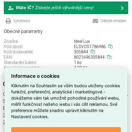
Máte IČ?
Získejte ještě výhodnější ceny!
Vytisknout
Odeslat emailem
Obecné parametry
Značka:
Ideal Lux
Kód zboží:
ELSVOS1786486
Kód dodavatele:
305844
EAN:
8021696305844
Standardní balení:
1 ks
Recyklační poplatek:
4,00 Kč
Informace o cookies
QUARK FI 2W CRI90 3000K BK
Kliknutím na Souhlasím se vším budou uloženy cookies
funkční, preferenční, analytické i marketingové -
QUARK FI 2W CRI90 3000K BK najdete v kategoriích Svítidla,
dokážeme vám tak umožnit pohodlné používání webu,
Svítidla, světelné zdroje a LED osvětlení, výrobce Ideal Lux,
měřit funkčnost našeho webu i vás cílit reklamou. Své
EAN 8021696305844, kód dodavatele 305844. QUARK FI
preference můžete snadno upravit kliknutím na
2W CRI90 3000K BK nabízíme od 1 ks. Kód EMAS QUARK FI
Nastavení cookies.
2W CRI90 3000K BK je ELSVOS1786486.