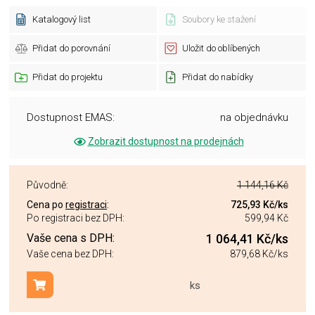
Katalogový list
Soubory ke stažení
Přidat do porovnání
Uložit do oblíbených
Přidat do projektu
Přidat do nabídky
Dostupnost EMAS:
na objednávku
Zobrazit dostupnost na prodejnách
Původně:
1 144,16 Kč
Cena po
registraci
:
725,93 Kč
/ks
Po registraci bez DPH:
599,94 Kč
Vaše cena s DPH:
1 064,41 Kč
/ks
Vaše cena bez DPH:
879,68 Kč
/ks
ks
Přidat do košíku