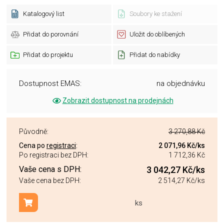
Katalogový list
Soubory ke stažení
Přidat do porovnání
Uložit do oblíbených
Přidat do projektu
Přidat do nabídky
Dostupnost EMAS:
na objednávku
Zobrazit dostupnost na prodejnách
Původně:
3 270,88 Kč
Cena po
registraci
:
2 071,96 Kč
/ks
Po registraci bez DPH:
1 712,36 Kč
Vaše cena s DPH:
3 042,27 Kč
/ks
Vaše cena bez DPH:
2 514,27 Kč
/ks
ks
Přidat do košíku