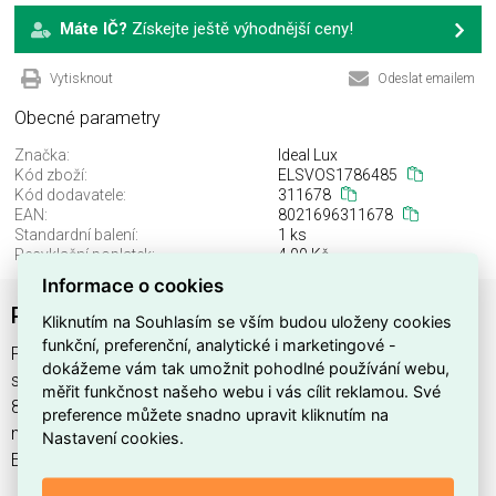
Máte IČ?
Získejte ještě výhodnější ceny!
Vytisknout
Odeslat emailem
Obecné parametry
Značka:
Ideal Lux
Kód zboží:
ELSVOS1786485
Kód dodavatele:
311678
EAN:
8021696311678
Standardní balení:
1 ks
Recyklační poplatek:
4,00 Kč
Informace o cookies
PURE TL NERO
Kliknutím na Souhlasím se vším budou uloženy cookies
funkční, preferenční, analytické i marketingové -
PURE TL NERO najdete v kategoriích Svítidla, Svítidla,
dokážeme vám tak umožnit pohodlné používání webu,
světelné zdroje a LED osvětlení, výrobce Ideal Lux, EAN
měřit funkčnost našeho webu i vás cílit reklamou. Své
8021696311678, kód dodavatele 311678. PURE TL NERO
preference můžete snadno upravit kliknutím na
nabízíme od 1 ks. Kód EMAS PURE TL NERO je
Nastavení cookies.
ELSVOS1786485.