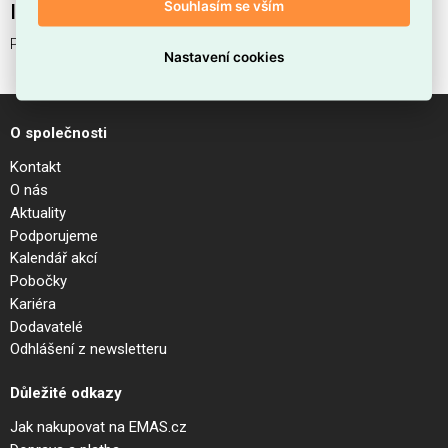
Souhlasím se vším
Interní název produktu
PUNTO AP D30 COFFEE
Nastavení cookies
O společnosti
Kontakt
O nás
Aktuality
Podporujeme
Kalendář akcí
Pobočky
Kariéra
Dodavatelé
Odhlášení z newsletteru
Důležité odkazy
Jak nakupovat na EMAS.cz