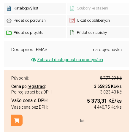
Katalogový list
Soubory ke stažení
Přidat do porovnání
Uložit do oblíbených
Přidat do projektu
Přidat do nabídky
Dostupnost EMAS:
na objednávku
Zobrazit dostupnost na prodejnách
Původně:
5 777,39 Kč
Cena po
registraci
:
3 658,35 Kč
/ks
Po registraci bez DPH:
3 023,43 Kč
Vaše cena s DPH:
5 373,31 Kč
/ks
Vaše cena bez DPH:
4 440,75 Kč
/ks
ks
Přidat do košíku