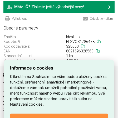
Máte IČ?
Získejte ještě výhodnější ceny!
Vytisknout
Odeslat emailem
Obecné parametry
Značka:
Ideal Lux
Kód zboží:
ELSVOS1786478
Kód dodavatele:
328560
EAN:
8021696328560
Standardní balení:
1 ks
Recyklační poplatek:
4,00 Kč
Informace o cookies
PUNTO AP D30 COFFEE
Kliknutím na Souhlasím se vším budou uloženy cookies
funkční, preferenční, analytické i marketingové -
PUNTO AP D30 COFFEE najdete v kategoriích Svítidla,
dokážeme vám tak umožnit pohodlné používání webu,
Svítidla, světelné zdroje a LED osvětlení, výrobce Ideal Lux,
měřit funkčnost našeho webu i vás cílit reklamou. Své
EAN 8021696328560, kód dodavatele 328560. PUNTO AP
preference můžete snadno upravit kliknutím na
D30 COFFEE nabízíme od 1 ks. Kód EMAS PUNTO AP D30
Nastavení cookies.
COFFEE je ELSVOS1786478.